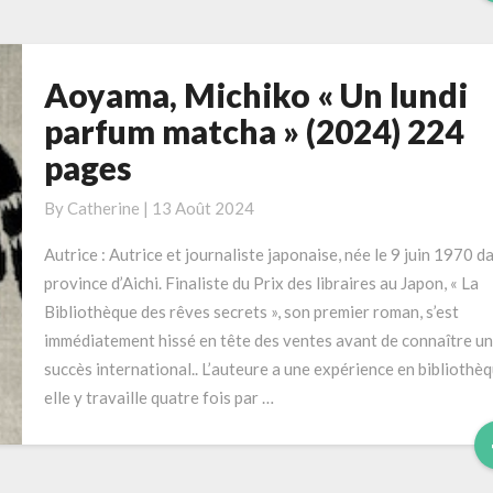
Aoyama, Michiko « Un lundi
Aoyama,
Michiko
parfum matcha » (2024) 224
« Un
pages
lundi
parfum
By
Catherine
|
13 Août 2024
matcha »
(2024)
Autrice : Autrice et journaliste japonaise, née le 9 juin 1970 da
224
province d’Aichi. Finaliste du Prix des libraires au Japon, « La
pages
Bibliothèque des rêves secrets », son premier roman, s’est
immédiatement hissé en tête des ventes avant de connaître un
succès international.. L’auteure a une expérience en bibliothèq
elle y travaille quatre fois par …