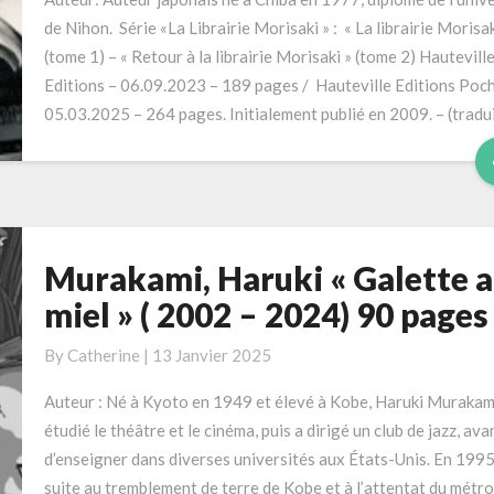
189
de Nihon. Série «La Librairie Morisaki » : « La librairie Morisak
pages
(tome 1) – « Retour à la librairie Morisaki » (tome 2) Hautevill
(Série
Editions – 06.09.2023 – 189 pages / Hauteville Editions Poc
«La
05.03.2025 – 264 pages. Initialement publié en 2009. – (tradu
Librairie
Morisaki »
tome
1)
Murakami, Haruki « Galette 
Murakami,
Haruki
miel » ( 2002 – 2024) 90 pages
« Galette
au
By
Catherine
|
13 Janvier 2025
miel »
Auteur : Né à Kyoto en 1949 et élevé à Kobe, Haruki Murakam
(
étudié le théâtre et le cinéma, puis a dirigé un club de jazz, ava
2002
d’enseigner dans diverses universités aux États-Unis. En 1995
–
suite au tremblement de terre de Kobe et à l’attentat du métro
2024)