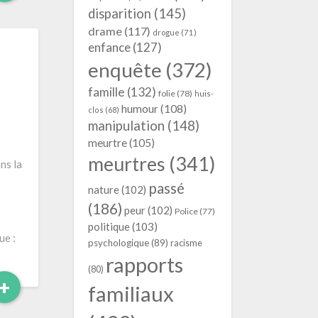
More
disparition
(145)
drame
(117)
drogue
(71)
enfance
(127)
enquête
(372)
famille
(132)
folie
(78)
huis-
humour
(108)
clos
(68)
manipulation
(148)
meurtre
(105)
meurtres
(341)
ns la
passé
nature
(102)
(186)
peur
(102)
Police
(77)
politique
(103)
ue :
psychologique
(89)
racisme
rapports
(80)
Read
+
familiaux
More