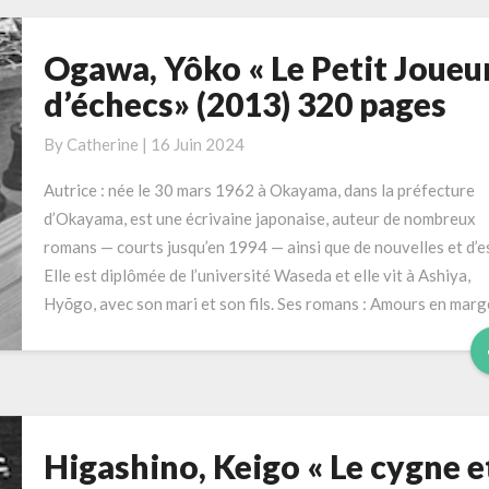
Ogawa, Yôko « Le Petit Joueu
Ogawa,
Yôko
d’échecs» (2013) 320 pages
«
Le
By
Catherine
|
16 Juin 2024
Petit
Autrice : née le 30 mars 1962 à Okayama, dans la préfecture
Joueur
d’Okayama, est une écrivaine japonaise, auteur de nombreux
d’échecs»
romans — courts jusqu’en 1994 — ainsi que de nouvelles et d’es
(2013)
Elle est diplômée de l’université Waseda et elle vit à Ashiya,
320
Hyōgo, avec son mari et son fils. Ses romans : Amours en marg
pages
Higashino, Keigo « Le cygne e
Higashino,
Keigo