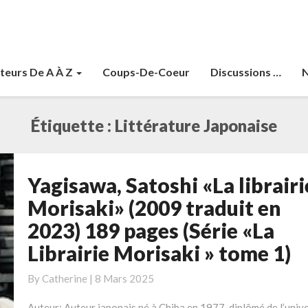
teurs De A À Z
Coups-De-Coeur
Discussions …
N
Étiquette :
Littérature Japonaise
Yagisawa, Satoshi «La librairi
Yagisawa,
Satoshi
Morisaki» (2009 traduit en
«La
2023) 189 pages (Série «La
librairie
Librairie Morisaki » tome 1)
Morisaki» (2009
traduit
By
Catherine
|
8 Mars 2025
en
2023)
Auteur: Auteur japonais né à Chiba en 1977, diplômé de l’unive