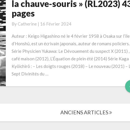
la chauve-souris » (RL2023) 4
« Le
pages
cygne
et
By
Catherine
|
16 Février 2024
la
chauve-
Auteur : Keigo Higashino né le 4 février 1958 à Osaka sur l’île
souris »
d’Honshū, est un écrivain japonais, auteur de romans policiers.
(RL2023)
Série Physicien Yukawa: Le Dévouement du suspect X (2011) ,
432
café maison (2012), L’Équation de plein été (2014) Série Kaga
pages
Kyōichirō : – Les doigts rouges (2018) – Le nouveau (2021) – 
Sept Divinités du …
ANCIENS ARTICLES