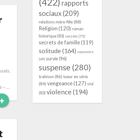
(422)
rapports
sociaux
(209)
r
relations mère-fille
(88)
Religion
(120)
roman
historique
(83)
secrets
(75)
secrets de famille
(119)
solitude
(164)
souvenirs
survie
(96)
(69)
suspense
(280)
sais.
trahison
(86)
tueur en série
vengeance
(127)
(84)
viol
e – …
violence
(194)
(83)
Read
+
More
t