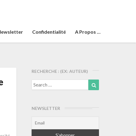
ewsletter
Confidentialité
A Propos …
RECHERCHE : (EX: AUTEUR)
e
Search
Search
for:
NEWSLETTER
rsité