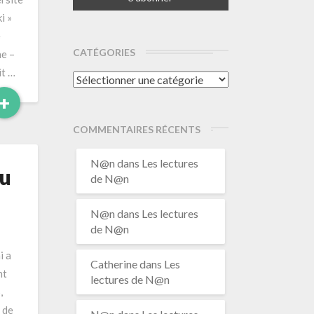
i »
e
CATÉGORIES
he –
it …
Catégories
Read
+
More
COMMENTAIRES RÉCENTS
N@n
dans
Les lectures
au
de N@n
N@n
dans
Les lectures
de N@n
i a
Catherine
dans
Les
nt
lectures de N@n
,
 de