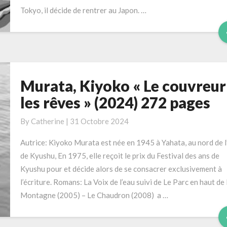
Tokyo, il décide de rentrer au Japon. …
90
pages
Murata, Kiyoko « Le couvreur
Murata,
Kiyoko
les rêves » (2024) 272 pages
« Le
couvreur
By
Catherine
|
31 Octobre 2024
et
Autrice: Kiyoko Murata est née en 1945 à Yahata, au nord de l’
les
de Kyushu, En 1975, elle reçoit le prix du Festival des ans de
rêves »
Kyushu pour et décide alors de se consacrer exclusivement à
(2024)
l’écriture. Romans: La Voix de l’eau suivi de Le Parc en haut de 
272
Montagne (2005) – Le Chaudron (2008) a …
pages