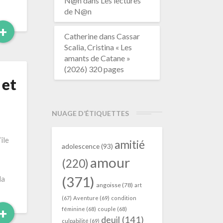
N@n
dans
Les lectures
de N@n
Read
+
Catherine
dans
Cassar
More
Scalia, Cristina « Les
amants de Catane »
(2026) 320 pages
 et
NUAGE D’ÉTIQUETTES
île
amitié
adolescence
(93)
amour
(220)
(371)
la
angoisse
(78)
art
(67)
Aventure
(69)
condition
Read
+
féminine
(68)
couple
(68)
deuil
(141)
culpabilité
(69)