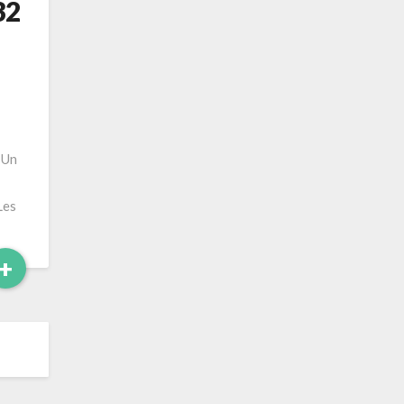
32
 Un
Les
Read
+
More