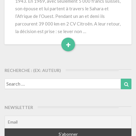
1943. En 1969, avec seulement 5 000 francs suisses,
son épouse et lui partent à travers le Sahara et
l’Afrique de l’Ouest. Pendant un an et demi ils
parcourent 39 000 km en 2 CV Citroën. A leur retour,
la décision est prise : se lever non …
+
Read
More
RECHERCHE : (EX: AUTEUR)
Search
Sea
for:
NEWSLETTER