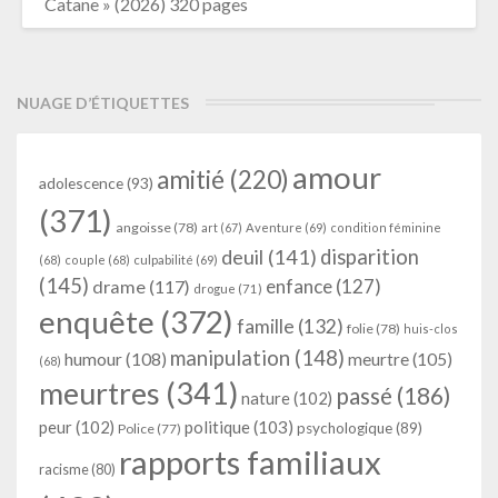
Catane » (2026) 320 pages
NUAGE D’ÉTIQUETTES
amour
amitié
(220)
adolescence
(93)
(371)
angoisse
(78)
art
(67)
Aventure
(69)
condition féminine
deuil
(141)
disparition
(68)
couple
(68)
culpabilité
(69)
(145)
enfance
(127)
drame
(117)
drogue
(71)
enquête
(372)
famille
(132)
folie
(78)
huis-clos
manipulation
(148)
humour
(108)
meurtre
(105)
(68)
meurtres
(341)
passé
(186)
nature
(102)
peur
(102)
politique
(103)
psychologique
(89)
Police
(77)
rapports familiaux
racisme
(80)