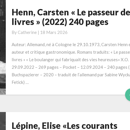
Henn, Carsten « Le passeur d
Henn,
Carsten
livres » (2022) 240 pages
«
Le
By
Catherine
|
18 Mars 2026
passeur
Auteur: Allemand, né à Cologne le 29.10.1973, Carsten Henn 
de
auteur et critique gastronomique. Romans traduits: « Le passe
livres
livres » « Le boulanger qui fabriquait des vies heureuses» X.O.
»
29.09.2022 – 269 pages – Pocket – 12.09.2024 – 240 pages (
(2022)
Buchspazierer – 2020 – traduit de l’allemand par Sabine Wyck
240
Fetick) …
pages
Lépine, Elise «Les courants
Lépine,