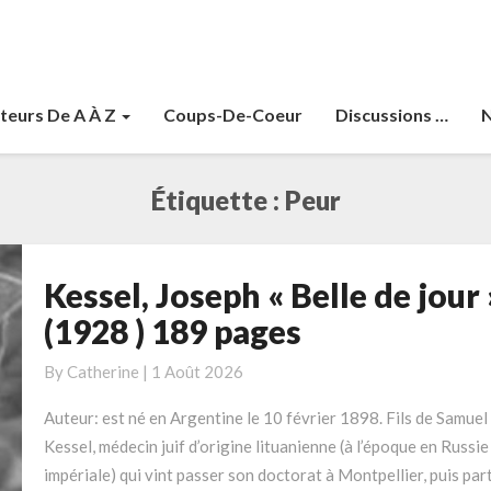
teurs De A À Z
Coups-De-Coeur
Discussions …
N
Étiquette :
Peur
Kessel, Joseph « Belle de jour 
Kessel,
Joseph
(1928 ) 189 pages
« Belle
de
By
Catherine
|
1 Août 2026
jour »
Auteur: est né en Argentine le 10 février 1898. Fils de Samuel
(1928
Kessel, médecin juif d’origine lituanienne (à l’époque en Russie
)
impériale) qui vint passer son doctorat à Montpellier, puis part
189