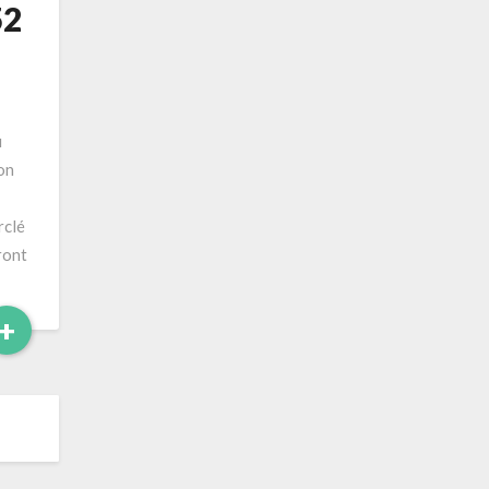
52
u
on
rclé
ront
Read
+
More