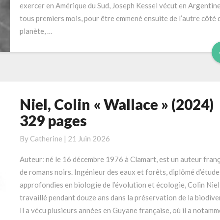
exercer en Amérique du Sud, Joseph Kessel vécut en Argentine
pages
tous premiers mois, pour être emmené ensuite de l’autre côté d
planète, …
Niel, Colin « Wallace » (2024)
Niel,
Colin
329 pages
« Wallace »
(2024)
By
Catherine
|
21 Juin 2026
329
Auteur: né le 16 décembre 1976 à Clamart, est un auteur franç
pages
de romans noirs. Ingénieur des eaux et forêts, diplômé d’étude
approfondies en biologie de l’évolution et écologie, Colin Niel
travaillé pendant douze ans dans la préservation de la biodiver
Il a vécu plusieurs années en Guyane française, où il a notamm