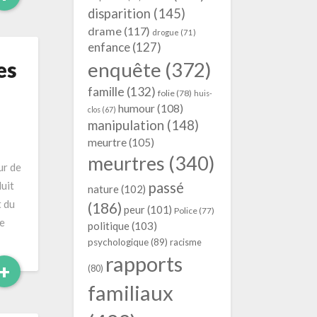
More
disparition
(145)
drame
(117)
drogue
(71)
enfance
(127)
es
enquête
(372)
famille
(132)
folie
(78)
huis-
humour
(108)
clos
(67)
manipulation
(148)
meurtre
(105)
meurtres
(340)
ur de
passé
uit
nature
(102)
t du
(186)
peur
(101)
Police
(77)
de
politique
(103)
psychologique
(89)
racisme
rapports
Read
+
(80)
More
familiaux