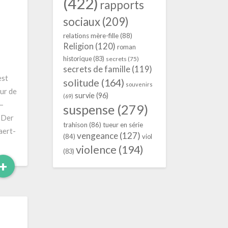
(422)
rapports
e
sociaux
(209)
relations mère-fille
(88)
Religion
(120)
roman
historique
(83)
secrets
(75)
secrets de famille
(119)
est
solitude
(164)
souvenirs
ur de
survie
(96)
(69)
 –
suspense
(279)
 Der
trahison
(86)
tueur en série
aert-
vengeance
(127)
(84)
viol
violence
(194)
(83)
Read
+
More