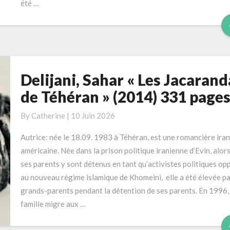
été …
Delijani, Sahar « Les Jacarand
Delijani,
Sahar
de Téhéran » (2014) 331 page
« Les
Jacarandas
By
Catherine
|
10 Juin 2026
de
Autrice: née le 18.09. 1983 à Téhéran, est une romancière ira
Téhéran »
américaine. Née dans la prison politique iranienne d’Evin, alor
(2014)
ses parents y sont détenus en tant qu’activistes politiques op
331
au nouveau régime islamique de Khomeini, elle a été élevée pa
pages
grands-parents pendant la détention de ses parents. En 1996,
famille migre aux …