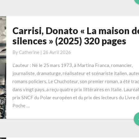
Carrisi, Donato « La maison d
Carrisi,
Donato
silences » (2025) 320 pages
« La
maison
By
Catherine
|
26 Avril 2026
des
L’auteur : Né le 25 mars 1973, à Martina Franca, romancier,
silences »
journaliste, dramaturge, réalisateur et scénariste italien, aute
(2025)
romans policiers. Le Chuchoteur, son premier roman, a été trad
320
dans vingt pays, a reçu quatre prix littéraires en Italie. Lauréa
pages
prix SNCF du Polar européen et du prix des lecteurs du Livre 
Poche …