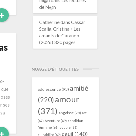
N@n
dans
Les lectures
de N@n
Read
+
More
Catherine
dans
Cassar
Scalia, Cristina « Les
amants de Catane »
(2026) 320 pages
as
s
NUAGE D’ÉTIQUETTES
no-
amitié
s que
adolescence
(93)
amour
posés
(220)
r ses
(371)
 sa
angoisse
(78)
art
(67)
Aventure
(69)
condition
féminine
(68)
couple
(68)
Read
+
deuil
(140)
culpabilité
(69)