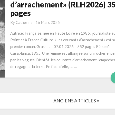
Elise
d’arrachement» (RLH2026) 3
«Les
pages
courants
d’arrachement»
By
Catherine
|
16 Mars 2026
(RLH2026)
352
Autrice: Française, née en Haute Loire en 1985. journaliste a
pages
Point et à France Culture. «Les courants d’arrachement» est s
premier roman. Grasset – 07.01.2026 – 352 pages Résumé:
Casablanca, 1955. Une femme est allongée sur un rocher ence
par les vagues. Bientôt, les courants d’arrachement l’empêche
de regagner la terre. En face d’elle, sa …
ANCIENS ARTICLES