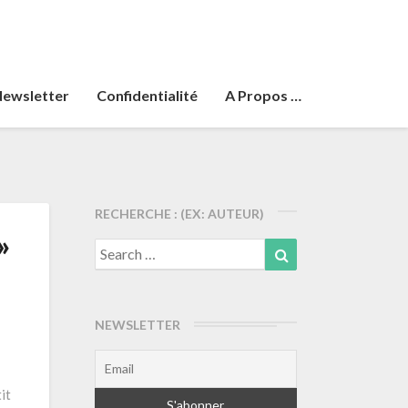
ewsletter
Confidentialité
A Propos …
RECHERCHE : (EX: AUTEUR)
»
Search
Search
for:
NEWSLETTER
it