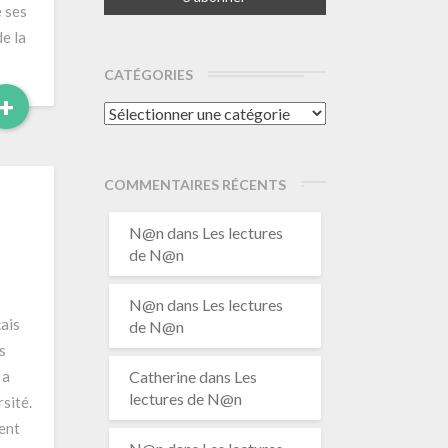
 ses
e la
CATÉGORIES
Read
+
Catégories
More
COMMENTAIRES RÉCENTS
N@n
dans
Les lectures
de N@n
N@n
dans
Les lectures
ais
de N@n
s
 a
Catherine
dans
Les
lectures de N@n
sité.
ent