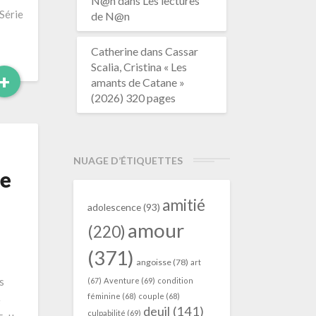
N@n
dans
Les lectures
 Série
de N@n
Catherine
dans
Cassar
Scalia, Cristina « Les
Read
+
amants de Catane »
More
(2026) 320 pages
NUAGE D’ÉTIQUETTES
re
amitié
adolescence
(93)
amour
(220)
(371)
angoisse
(78)
art
s
(67)
Aventure
(69)
condition
féminine
(68)
couple
(68)
e
deuil
(141)
culpabilité
(69)