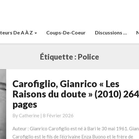
teurs De A À Z
Coups-De-Coeur
Discussions …
N
Étiquette :
Police
Carofiglio, Gianrico « Les
Carofiglio,
Gianrico
Raisons du doute » (2010) 264
«
pages
Les
Raisons
By
Catherine
|
8 Février 2026
du
doute
Auteur : Gianrico Carofiglio est né à Bari le 30 mai 1961. Gian
»
Carofiglio est le fils de l’écrivaine Enza Buono et le frère de