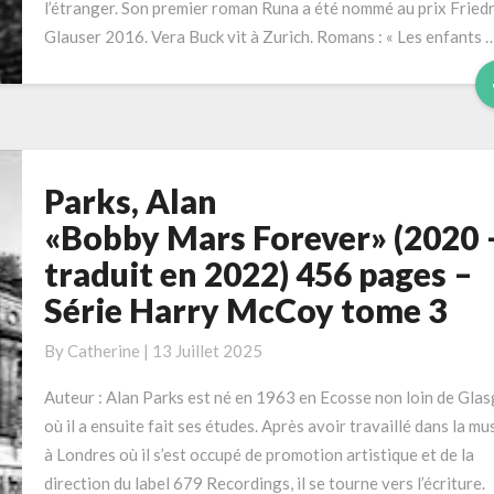
l’étranger. Son premier roman Runa a été nommé au prix Friedr
Glauser 2016. Vera Buck vit à Zurich. Romans : « Les enfants 
Parks, Alan
Parks,
Alan
«Bobby Mars Forever» (2020 
«Bobby Mars Forever»
traduit en 2022) 456 pages –
(2020
Série Harry McCoy tome 3
–
traduit
By
Catherine
|
13 Juillet 2025
en
2022)
Auteur : Alan Parks est né en 1963 en Ecosse non loin de Gla
456
où il a ensuite fait ses études. Après avoir travaillé dans la mu
pages
à Londres où il s’est occupé de promotion artistique et de la
–
direction du label 679 Recordings, il se tourne vers l’écriture.