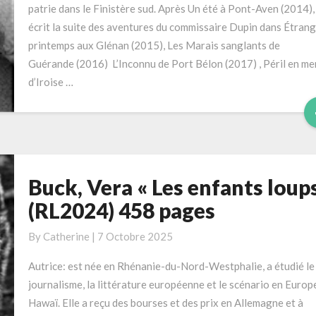
352
patrie dans le Finistère sud. Après Un été à Pont-Aven (2014), 
pages
écrit la suite des aventures du commissaire Dupin dans Étran
(Série
printemps aux Glénan (2015), Les Marais sanglants de
:
Guérande (2016) L’Inconnu de Port Bélon (2017) , Péril en me
Commissaire
d’Iroise …
Dupin
tome
9)
Buck, Vera « Les enfants loups
Buck,
Vera
(RL2024) 458 pages
« Les
enfants
By
Catherine
|
7 Octobre 2025
loups »
Autrice: est née en Rhénanie-du-Nord-Westphalie, a étudié le
(RL2024)
journalisme, la littérature européenne et le scénario en Europe
458
Hawaï. Elle a reçu des bourses et des prix en Allemagne et à
pages