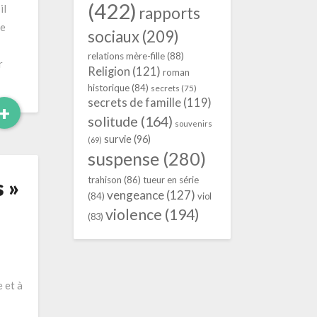
(422)
il
rapports
ge
sociaux
(209)
relations mère-fille
(88)
r
Religion
(121)
roman
historique
(84)
secrets
(75)
secrets de famille
(119)
Read
+
solitude
(164)
More
souvenirs
survie
(96)
(69)
suspense
(280)
trahison
(86)
tueur en série
 »
vengeance
(127)
(84)
viol
violence
(194)
(83)
 et à