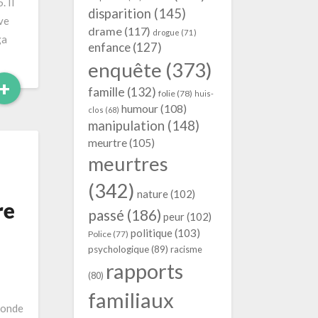
. Il
disparition
(145)
ve
drame
(117)
drogue
(71)
ga
enfance
(127)
enquête
(373)
Read
+
famille
(132)
folie
(78)
huis-
More
humour
(108)
clos
(68)
manipulation
(148)
meurtre
(105)
meurtres
(342)
nature
(102)
re
passé
(186)
peur
(102)
politique
(103)
Police
(77)
psychologique
(89)
racisme
rapports
(80)
familiaux
conde