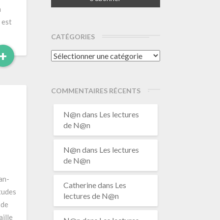
n
 est
CATÉGORIES
Read
+
Catégories
More
COMMENTAIRES RÉCENTS
N@n
dans
Les lectures
de N@n
N@n
dans
Les lectures
de N@n
an-
Catherine
dans
Les
études
lectures de N@n
 de
aille