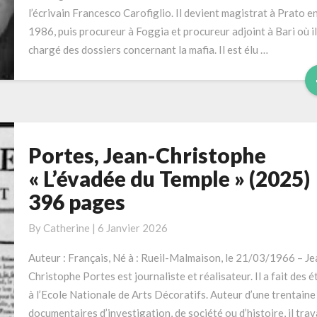
(2010)
l’écrivain Francesco Carofiglio. Il devient magistrat à Prato e
264
1986, puis procureur à Foggia et procureur adjoint à Bari où il
pages
chargé des dossiers concernant la mafia. Il est élu …
Portes, Jean-Christophe
Portes,
Jean-
« L’évadée du Temple » (2025)
Christophe
396 pages
« L’évadée
du
By
Catherine
|
6 Janvier 2026
Temple »
(2025)
Auteur : Français, Né à : Rueil-Malmaison, le 21/03/1966 – Je
396
Christophe Portes est journaliste et réalisateur. Il a fait des 
pages
à l’Ecole Nationale de Arts Décoratifs. Auteur d’une trentaine
documentaires d’investigation, de société ou d’histoire, il trav