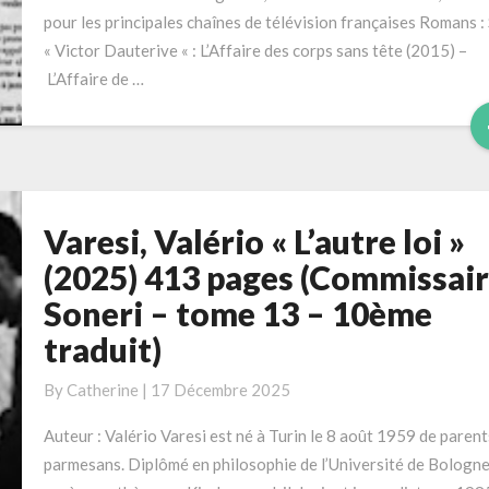
pour les principales chaînes de télévision françaises Romans :
« Victor Dauterive « : L’Affaire des corps sans tête (2015) –
L’Affaire de …
Varesi, Valério « L’autre loi »
Varesi,
Valério
(2025) 413 pages (Commissai
« L’autre
Soneri – tome 13 – 10ème
loi »
traduit)
(2025)
413
By
Catherine
|
17 Décembre 2025
pages
(Commissaire
Auteur : Valério Varesi est né à Turin le 8 août 1959 de parent
Soneri
parmesans. Diplômé en philosophie de l’Université de Bologn
–