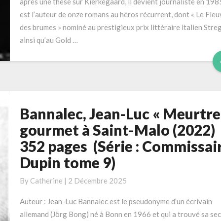
après une thèse sur Kierkegaard, il devient journaliste en 1985
tome
est l’auteur de onze romans au héros récurrent, dont « Le Fleu
13
des brumes » nominé au prestigieux prix littéraire italien Stre
–
ainsi qu’au Gold …
10ème
traduit)
Bannalec, Jean-Luc « Meurtre
Bannalec,
Jean-
gourmet à Saint-Malo (2022)
Luc
352 pages (Série : Commissai
« Meurtre
Dupin tome 9)
gourmet
à
By
Catherine
|
2 Décembre 2025
Saint-
Malo
Auteur : Jean-Luc Bannalec est le pseudonyme d’un écrivain
(2022)
allemand (Jörg Bong) né à Bonn en 1966 et qui a trouvé sa se