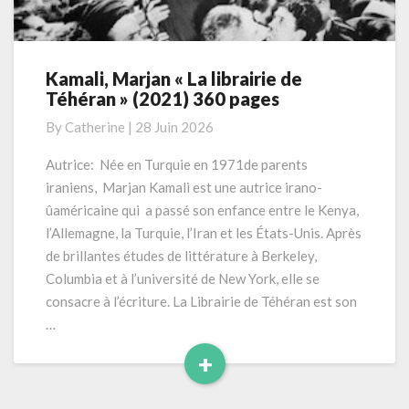
Kamali, Marjan « La librairie de
Kamali,
Téhéran » (2021) 360 pages
Marjan
« La
By
Catherine
|
28 Juin 2026
librairie
de
Autrice: Née en Turquie en 1971de parents
Téhéran »
iraniens, Marjan Kamali est une autrice irano-
(2021)
ûaméricaine qui a passé son enfance entre le Kenya,
360
l’Allemagne, la Turquie, l’Iran et les États-Unis. Après
pages
de brillantes études de littérature à Berkeley,
Columbia et à l’université de New York, elle se
consacre à l’écriture. La Librairie de Téhéran est son
…
+
Read
More