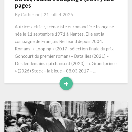
pages
Alexia
« Looping »
By
Catherine
|
21 Juillet 2026
(2017)
256
Autrice: actrice, scénariste et romancière française
pages
née le 11 septembre 1971 à Nantes. Elle est la
compagne de François Berléand depuis 2004.
Romans: « Looping » (2017- sélection finale du prix
Goncourt du premier roman) – Batailles (2021) –
Des lendemains qui chantent (2023) – « Grand prince
» (2026) Stock – la bleue – 08.03.2017 – …
+
Read
More