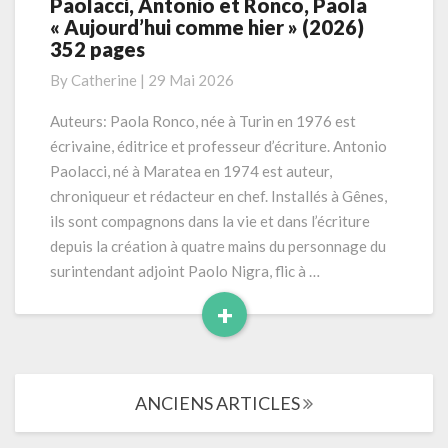
Paolacci, Antonio et Ronco, Paola
Paolacci,
« Aujourd’hui comme hier » (2026)
Antonio
352 pages
et
Ronco,
By
Catherine
|
29 Mai 2026
Paola
« Aujourd’hui
Auteurs: Paola Ronco, née à Turin en 1976 est
comme
écrivaine, éditrice et professeur d’écriture. Antonio
hier »
Paolacci, né à Maratea en 1974 est auteur,
(2026)
chroniqueur et rédacteur en chef. Installés à Gênes,
352
ils sont compagnons dans la vie et dans l’écriture
pages
depuis la création à quatre mains du personnage du
surintendant adjoint Paolo Nigra, flic à …
+
Read
More
Navigation
ANCIENS ARTICLES
dans
les