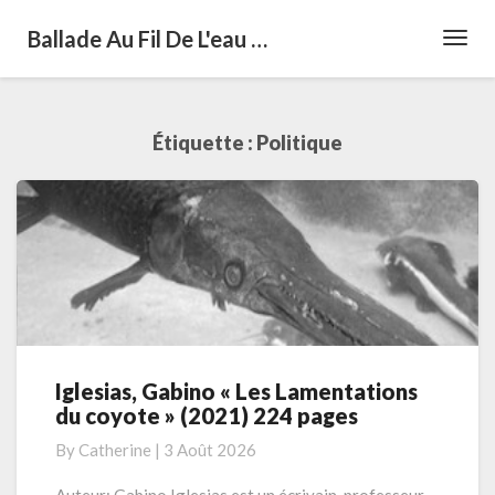
Ballade Au Fil De L'eau …
Toggl
Navig
Étiquette :
Politique
Iglesias, Gabino « Les Lamentations
Iglesias,
du coyote » (2021) 224 pages
Gabino
« Les
By
Catherine
|
3 Août 2026
Lamentations
du