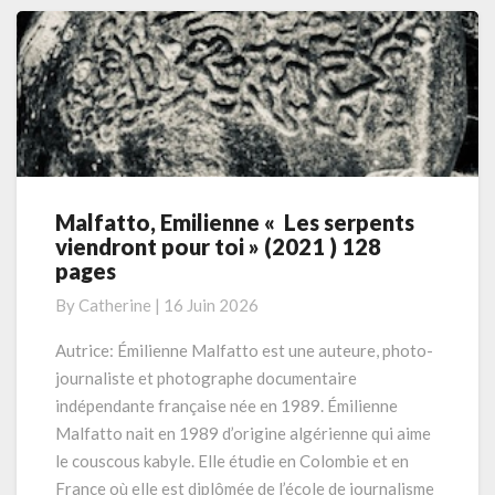
Malfatto, Emilienne « Les serpents
Malfatto,
viendront pour toi » (2021 ) 128
Emilienne
pages
«
Les
By
Catherine
|
16 Juin 2026
serpents
viendront
Autrice: Émilienne Malfatto est une auteure, photo-
pour
journaliste et photographe documentaire
toi »
indépendante française née en 1989. Émilienne
(2021
Malfatto nait en 1989 d’origine algérienne qui aime
)
le couscous kabyle. Elle étudie en Colombie et en
128
pages
France où elle est diplômée de l’école de journalisme