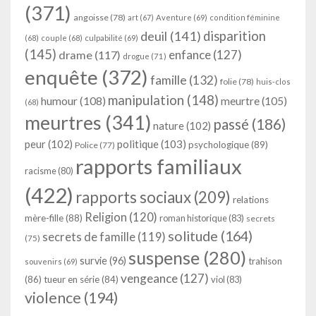
(371)
angoisse
(78)
art
(67)
Aventure
(69)
condition féminine
deuil
(141)
disparition
(68)
couple
(68)
culpabilité
(69)
(145)
enfance
(127)
drame
(117)
drogue
(71)
enquête
(372)
famille
(132)
folie
(78)
huis-clos
manipulation
(148)
humour
(108)
meurtre
(105)
(68)
meurtres
(341)
passé
(186)
nature
(102)
peur
(102)
politique
(103)
psychologique
(89)
Police
(77)
rapports familiaux
racisme
(80)
(422)
rapports sociaux
(209)
relations
Religion
(120)
mère-fille
(88)
roman historique
(83)
secrets
solitude
(164)
secrets de famille
(119)
(75)
suspense
(280)
survie
(96)
trahison
souvenirs
(69)
vengeance
(127)
(86)
tueur en série
(84)
viol
(83)
violence
(194)