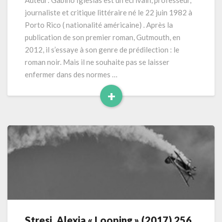
Auteur: Gabino Iglesias est un écrivain, professeur,
coyote »
journaliste et critique littéraire né le 22 juin 1982 à
(2021)
Porto Rico ( nationalité américaine) . Après la
224
publication de son premier roman, Gutmouth, en
pages
2012, il s’essaye à son genre de prédilection : le
roman noir. Mais il ne souhaite pas se laisser
enfermer dans des normes …
+
Read
More
Stresi, Alexia « Looping » (2017) 256
Stresi,