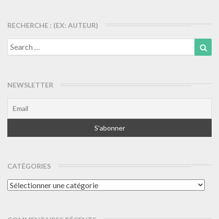
articles
RECHERCHE : (EX: AUTEUR)
Search
Sea
for:
NEWSLETTER
CATÉGORIES
Catégories