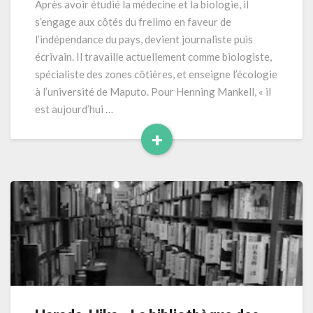
Après avoir étudié la médecine et la biologie, il
2025)
s’engage aux côtés du frelimo en faveur de
256
l’indépendance du pays, devient journaliste puis
pages
écrivain. Il travaille actuellement comme biologiste,
spécialiste des zones côtières, et enseigne l’écologie
à l’université de Maputo. Pour Henning Mankell, « il
est aujourd’hui …
+
Read
More