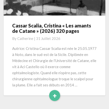
Cassar Scalia, Cristina « Les amants
Cassar
de Catane » (2026) 320 pages
Scalia,
Cristina
By
Catherine
|
31 Juillet 2026
« Les
amants
Autrice: Cristina Cassar Scalia est née le 25.05.1977
de
à Noto, dans le sud-est de la Sicile. Diplômée en
Catane »
Médecine et Chirurgie de l’Université de Catane, elle
(2026)
vit à Aci Castello où il exerce comme
320
ophtalmologiste. Quand elle n’opère pas, cette
pages
chirurgienne ophtalmologue troque le scalpel pour
la plume. Elle a fait ses débuts en 2014 …
+
Read
More