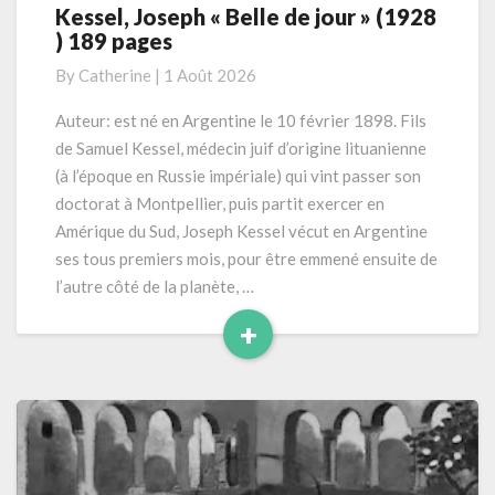
Kessel, Joseph « Belle de jour » (1928
Kessel,
) 189 pages
Joseph
« Belle
By
Catherine
|
1 Août 2026
de
jour »
Auteur: est né en Argentine le 10 février 1898. Fils
(1928
de Samuel Kessel, médecin juif d’origine lituanienne
)
(à l’époque en Russie impériale) qui vint passer son
189
doctorat à Montpellier, puis partit exercer en
pages
Amérique du Sud, Joseph Kessel vécut en Argentine
ses tous premiers mois, pour être emmené ensuite de
l’autre côté de la planète, …
+
Read
More