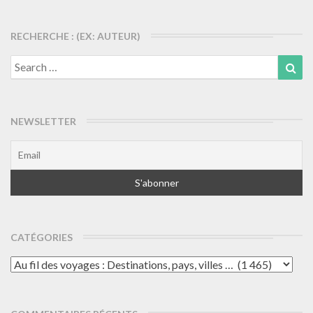
articles
RECHERCHE : (EX: AUTEUR)
Search
Sea
for:
NEWSLETTER
CATÉGORIES
Catégories