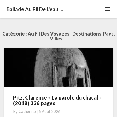
Ballade Au Fil De L'eau …
Toggl
Navig
Catégorie :
Au Fil Des Voyages : Destinations, Pays,
Villes …
Pitz, Clarence « La parole du chacal »
Pitz,
(2018) 336 pages
Clarence
« La
By
Catherine
|
6 Août 2026
parole