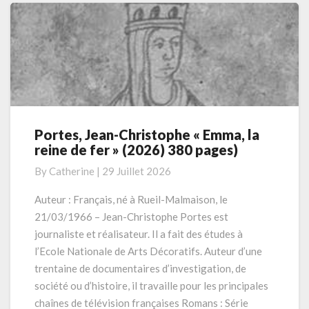
Portes, Jean-Christophe « Emma, la
Portes,
reine de fer » (2026) 380 pages)
Jean-
Christophe
By
Catherine
|
29 Juillet 2026
« Emma,
la
Auteur : Français, né à Rueil-Malmaison, le
reine
21/03/1966 – Jean-Christophe Portes est
de
journaliste et réalisateur. Il a fait des études à
fer »
l’Ecole Nationale de Arts Décoratifs. Auteur d’une
(2026)
trentaine de documentaires d’investigation, de
380
pages)
société ou d’histoire, il travaille pour les principales
chaînes de télévision françaises Romans : Série