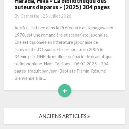
Harada, Hika « La bibliothèque des
Harada,
auteurs disparus » (2025) 304 pages
Hika
« La
By
Catherine
|
25 Juillet 2026
bibliothèque
des
Autrice : est née dans la Préfecture de Kanagawa en
auteurs
1970, est une romancière et scénariste japonaise.
disparus »
Elle est diplômée en littérature japonaise de
(2025)
l’université d’Otsuma. Elle remporte en 2006 le
304
34ème prix NHK du meilleur scénario de dramatique
pages
radiophonique. Nami Editions – 06.03.2025 – 304
pages traduit par Jean-Baptiste Flamin Résumé
Bienvenue à la …
+
Read
More
Navigation
ANCIENS ARTICLES
dans
les