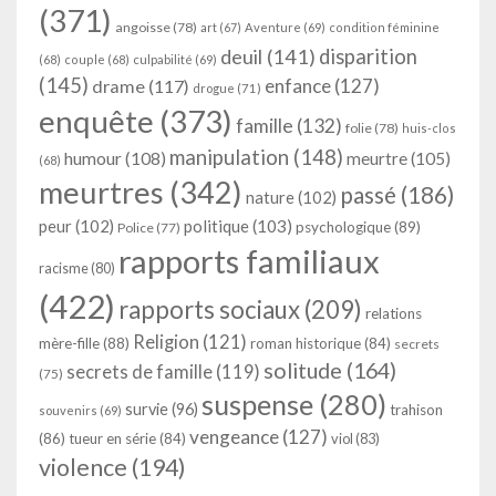
(371)
angoisse
(78)
art
(67)
Aventure
(69)
condition féminine
deuil
(141)
disparition
(68)
couple
(68)
culpabilité
(69)
(145)
enfance
(127)
drame
(117)
drogue
(71)
enquête
(373)
famille
(132)
folie
(78)
huis-clos
manipulation
(148)
humour
(108)
meurtre
(105)
(68)
meurtres
(342)
passé
(186)
nature
(102)
peur
(102)
politique
(103)
psychologique
(89)
Police
(77)
rapports familiaux
racisme
(80)
(422)
rapports sociaux
(209)
relations
Religion
(121)
mère-fille
(88)
roman historique
(84)
secrets
solitude
(164)
secrets de famille
(119)
(75)
suspense
(280)
survie
(96)
trahison
souvenirs
(69)
vengeance
(127)
(86)
tueur en série
(84)
viol
(83)
violence
(194)