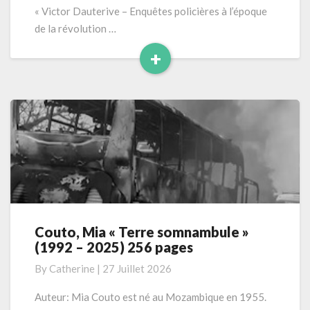
« Victor Dauterive – Enquêtes policières à l’époque
de la révolution …
+
Read
More
Couto, Mia « Terre somnambule »
Couto,
(1992 – 2025) 256 pages
Mia
« Terre
By
Catherine
|
27 Juillet 2026
somnambule »
(1992
Auteur: Mia Couto est né au Mozambique en 1955.
–