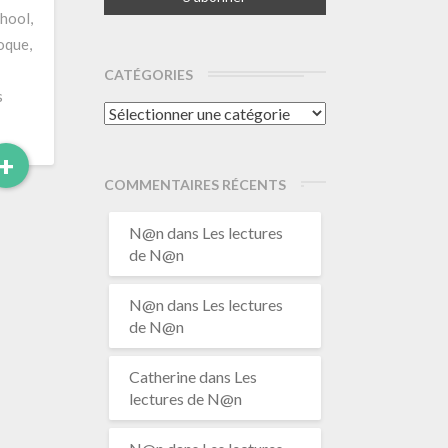
chool,
oque,
CATÉGORIES
s
Catégories
Read
+
More
COMMENTAIRES RÉCENTS
N@n
dans
Les lectures
de N@n
N@n
dans
Les lectures
de N@n
Catherine
dans
Les
lectures de N@n