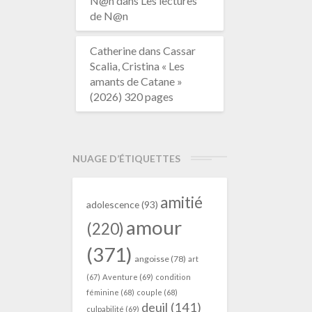
N@n
dans
Les lectures
de N@n
Catherine
dans
Cassar
Scalia, Cristina « Les
amants de Catane »
(2026) 320 pages
NUAGE D’ÉTIQUETTES
amitié
adolescence
(93)
amour
(220)
(371)
angoisse
(78)
art
(67)
Aventure
(69)
condition
féminine
(68)
couple
(68)
deuil
(141)
culpabilité
(69)