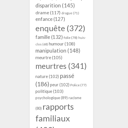
disparition
(145)
drame
(117)
drogue
(71)
enfance
(127)
enquête
(372)
famille
(132)
folie
(78)
huis-
humour
(108)
clos
(68)
manipulation
(148)
meurtre
(105)
meurtres
(341)
passé
nature
(102)
(186)
peur
(102)
Police
(77)
politique
(103)
psychologique
(89)
racisme
rapports
(80)
familiaux