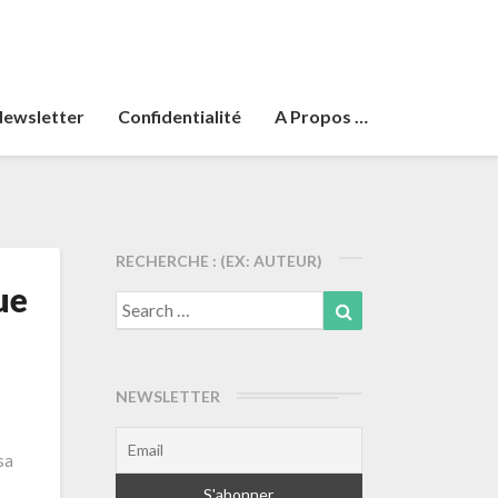
ewsletter
Confidentialité
A Propos …
RECHERCHE : (EX: AUTEUR)
ue
Search
Search
for:
NEWSLETTER
sa