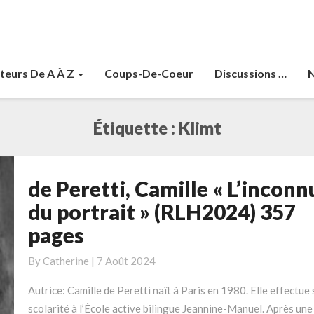
teurs De A À Z
Coups-De-Coeur
Discussions …
N
Étiquette :
Klimt
de Peretti, Camille « L’inconn
de
Peretti,
du portrait » (RLH2024) 357
Camille
pages
« L’inconnue
du
By
Catherine
|
7 Août 2024
portrait »
(RLH2024)
Autrice: Camille de Peretti naît à Paris en 1980. Elle effectue 
357
scolarité à l’École active bilingue Jeannine-Manuel. Après une