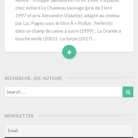
Auteur : Philippe Jaenada est né en 1964. Il a publié
chez Julliard Le Chameau sauvage (prix de Flore
1997 et prix Alexandre-Vialatte), adapté au cinéma
par Luc Pagès sous le titre À + Pollux ; Néfertiti
dans un champ de canne à sucre (1999) ; La Grande à
bouche molle (2001) ; La Serpe (2017) …
+
Read
More
RECHERCHE : (EX: AUTEUR)
Search
Sea
for:
NEWSLETTER