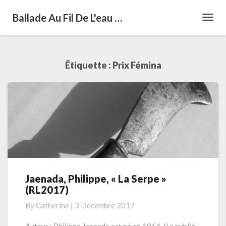
Ballade Au Fil De L'eau …
Toggl
Navig
Étiquette :
Prix Fémina
Jaenada, Philippe, « La Serpe »
Jaenada,
(RL2017)
Philippe,
« La
By
Catherine
|
3 Décembre 2017
Serpe »
(RL2017)