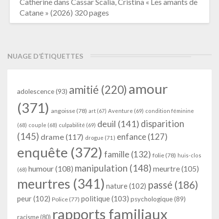
Catherine
dans
Cassar Scalia, Cristina « Les amants de
Catane » (2026) 320 pages
NUAGE D’ÉTIQUETTES
amour
amitié
(220)
adolescence
(93)
(371)
angoisse
(78)
art
(67)
Aventure
(69)
condition féminine
deuil
(141)
disparition
(68)
couple
(68)
culpabilité
(69)
(145)
enfance
(127)
drame
(117)
drogue
(71)
enquête
(372)
famille
(132)
folie
(78)
huis-clos
manipulation
(148)
humour
(108)
meurtre
(105)
(68)
meurtres
(341)
passé
(186)
nature
(102)
peur
(102)
politique
(103)
psychologique
(89)
Police
(77)
rapports familiaux
racisme
(80)