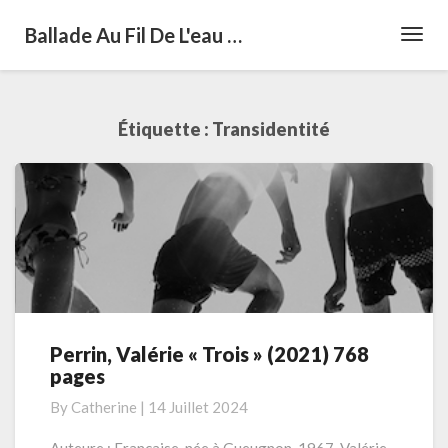
Ballade Au Fil De L'eau …
Toggl
Navig
Étiquette :
Transidentité
Perrin, Valérie « Trois » (2021) 768
Perrin,
pages
Valérie
« Trois »
By
Catherine
|
14 Juillet 2024
(2021)
768