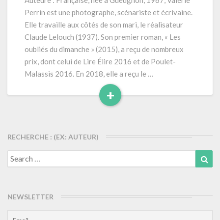
Auteure : Française, née à Gueugnon, 1967, Valérie
pages
Perrin est une photographe, scénariste et écrivaine.
Elle travaille aux côtés de son mari, le réalisateur
Claude Lelouch (1937). Son premier roman, « Les
oubliés du dimanche » (2015), a reçu de nombreux
prix, dont celui de Lire Élire 2016 et de Poulet-
Malassis 2016. En 2018, elle a reçu le …
+
Read
More
RECHERCHE : (EX: AUTEUR)
Search
Sea
for:
NEWSLETTER