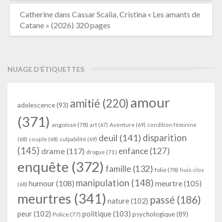
Catherine
dans
Cassar Scalia, Cristina « Les amants de
Catane » (2026) 320 pages
NUAGE D’ÉTIQUETTES
amour
amitié
(220)
adolescence
(93)
(371)
angoisse
(78)
art
(67)
Aventure
(69)
condition féminine
deuil
(141)
disparition
(68)
couple
(68)
culpabilité
(69)
(145)
enfance
(127)
drame
(117)
drogue
(71)
enquête
(372)
famille
(132)
folie
(78)
huis-clos
manipulation
(148)
humour
(108)
meurtre
(105)
(68)
meurtres
(341)
passé
(186)
nature
(102)
peur
(102)
politique
(103)
psychologique
(89)
Police
(77)