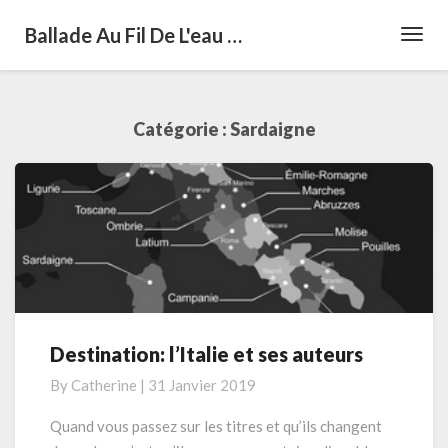
Ballade Au Fil De L'eau …
Toggl
Navig
Catégorie :
Sardaigne
Destination: l’Italie et ses auteurs
Destination:
l’Italie
By
Catherine
|
31 Janvier 2019
et
ses
Quand vous passez sur les titres et qu’ils changent
auteurs