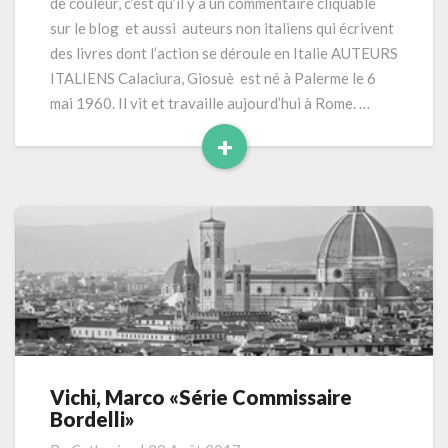
de couleur, c’est qu’il y a un commentaire cliquable
sur le blog et aussi auteurs non italiens qui écrivent
des livres dont l’action se déroule en Italie AUTEURS
ITALIENS Calaciura, Giosuè est né à Palerme le 6
mai 1960. Il vit et travaille aujourd’hui à Rome. …
+
Read
More
Vichi, Marco «Série Commissaire
Vichi,
Bordelli»
Marco
«Série