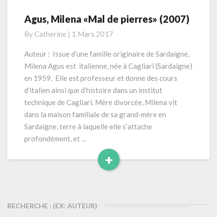
Agus, Milena «Mal de pierres» (2007)
Agus,
Milena
By
Catherine
|
1 Mars 2017
«Mal
de
Auteur : Issue d’une famille originaire de Sardaigne,
pierres»
Milena Agus est italienne, née à Cagliari (Sardaigne)
(2007)
en 1959. Elle est professeur et donne des cours
d’italien ainsi que d’histoire dans un institut
technique de Cagliari. Mère divorcée, Milena vit
dans la maison familiale de sa grand-mère en
Sardaigne, terre à laquelle elle s’attache
profondément, et …
+
Read
More
RECHERCHE : (EX: AUTEUR)