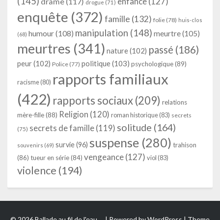
(145)
enfance
(127)
drame
(117)
drogue
(71)
enquête
(372)
famille
(132)
folie
(78)
huis-clos
manipulation
(148)
humour
(108)
meurtre
(105)
(68)
meurtres
(341)
passé
(186)
nature
(102)
peur
(102)
politique
(103)
psychologique
(89)
Police
(77)
rapports familiaux
racisme
(80)
(422)
rapports sociaux
(209)
relations
Religion
(120)
mère-fille
(88)
roman historique
(83)
secrets
solitude
(164)
secrets de famille
(119)
(75)
suspense
(280)
survie
(96)
trahison
souvenirs
(69)
vengeance
(127)
(86)
tueur en série
(84)
viol
(83)
violence
(194)
© 2026 Ballade au fil de l'eau … | Powered by
WordPress
| Theme