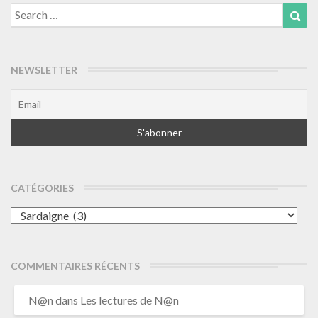
Search
Sea
for:
NEWSLETTER
CATÉGORIES
Catégories
COMMENTAIRES RÉCENTS
N@n
dans
Les lectures de N@n