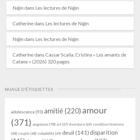
N@n
dans
Les lectures de N@n
Catherine
dans
Les lectures de N@n
N@n
dans
Les lectures de N@n
Catherine
dans
Cassar Scalia, Cristina « Les amants de
Catane » (2026) 320 pages
NUAGE D’ÉTIQUETTES
amour
amitié
(220)
adolescence
(93)
(371)
angoisse
(78)
art
(67)
Aventure
(69)
condition féminine
deuil
(141)
disparition
(68)
couple
(68)
culpabilité
(69)