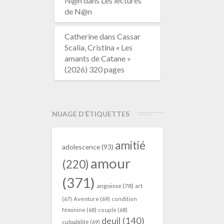
N@n
dans
Les lectures
de N@n
Catherine
dans
Cassar
Scalia, Cristina « Les
amants de Catane »
(2026) 320 pages
NUAGE D’ÉTIQUETTES
amitié
adolescence
(93)
amour
(220)
(371)
angoisse
(78)
art
(67)
Aventure
(69)
condition
féminine
(68)
couple
(68)
deuil
(140)
culpabilité
(69)