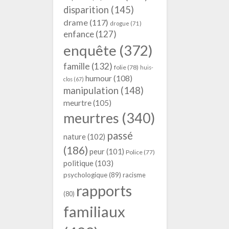
disparition
(145)
drame
(117)
drogue
(71)
enfance
(127)
enquête
(372)
famille
(132)
folie
(78)
huis-
humour
(108)
clos
(67)
manipulation
(148)
meurtre
(105)
meurtres
(340)
passé
nature
(102)
(186)
peur
(101)
Police
(77)
politique
(103)
psychologique
(89)
racisme
rapports
(80)
familiaux