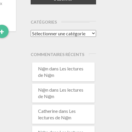
ux
CATÉGORIES
Read
+
Catégories
More
COMMENTAIRES RÉCENTS
N@n
dans
Les lectures
de N@n
N@n
dans
Les lectures
de N@n
Catherine
dans
Les
lectures de N@n