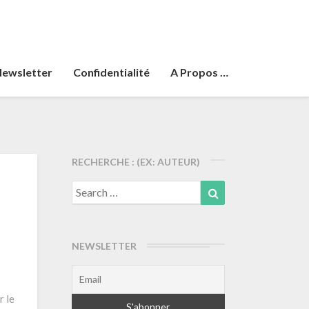
ewsletter
Confidentialité
A Propos …
RECHERCHE : (EX: AUTEUR)
Search
Search
for:
NEWSLETTER
r le