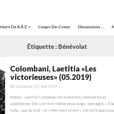
teurs De A À Z
Coups-De-Coeur
Discussions …
N
Étiquette :
Bénévolat
Colombani, Laetitia «Les
Colombani,
Laetitia
victorieuses» (05.2019)
«Les
victorieuses»
By
Catherine
|
27 Juin 2019
(05.2019)
Auteur : Laetitia Colombani est scénariste, réalisatrice et
comédienne. Elle a écrit et réalisé deux longs- métrages, « À la
folie… pas du tout » et « Mes stars et moi ». Elle écrit aussi pou