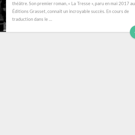
théâtre. Son premier roman, « La Tresse », paru en mai 2017 a
Éditions Grasset, connaît un incroyable succès. En cours de
traduction dans le …