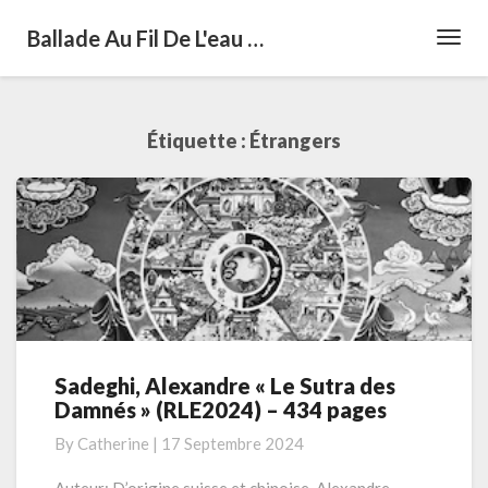
Ballade Au Fil De L'eau …
Toggl
Navig
Étiquette :
Étrangers
Sadeghi, Alexandre « Le Sutra des
Sadeghi,
Damnés » (RLE2024) – 434 pages
Alexandre
« Le
By
Catherine
|
17 Septembre 2024
Sutra
des