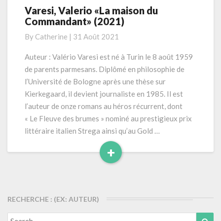
Varesi, Valerio «La maison du
Varesi,
Commandant» (2021)
Valerio
«La
By
Catherine
|
31 Août 2021
maison
du
Auteur : Valério Varesi est né à Turin le 8 août 1959
Commandant»
de parents parmesans. Diplômé en philosophie de
(2021)
l’Université de Bologne après une thèse sur
Kierkegaard, il devient journaliste en 1985. Il est
l’auteur de onze romans au héros récurrent, dont
« Le Fleuve des brumes » nominé au prestigieux prix
littéraire italien Strega ainsi qu’au Gold …
+
Read
More
RECHERCHE : (EX: AUTEUR)
Search
Sea