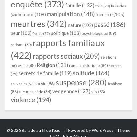
enquête
(373)
famille
(132)
folie
(78)
huis-clos
manipulation
(148)
humour
(108)
meurtre
(105)
(68)
meurtres
(342)
passé
(186)
nature
(102)
peur
(102)
politique
(103)
psychologique
(89)
Police
(77)
rapports familiaux
racisme
(80)
(422)
rapports sociaux
(209)
relations
Religion
(121)
mère-fille
(88)
roman historique
(84)
secrets
solitude
(164)
secrets de famille
(119)
(75)
suspense
(280)
survie
(96)
trahison
souvenirs
(69)
vengeance
(127)
(86)
tueur en série
(84)
viol
(83)
violence
(194)
© 2026 Ballade au fil de l'eau … | Powered by
WordPress
| Theme
by
MadeForWriters