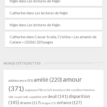
N@n
dans
Les lectures de N@n
Catherine
dans
Les lectures de N@n
N@n
dans
Les lectures de N@n
Catherine
dans
Cassar Scalia, Cristina « Les amants de
Catane » (2026) 320 pages
NUAGE D’ÉTIQUETTES
amour
amitié
(220)
adolescence
(93)
(371)
angoisse
(78)
art
(67)
Aventure
(69)
condition féminine
deuil
(141)
disparition
(68)
couple
(68)
culpabilité
(69)
(145)
enfance
(127)
drame
(117)
drogue
(71)