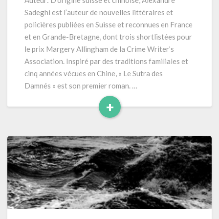
Auteur: D’origine suisse et chinoise, Alexandre
Damnés »
Sadeghi est l’auteur de nouvelles littéraires et
(RLE2024)
policières publiées en Suisse et reconnues en France
–
et en Grande-Bretagne, dont trois shortlistées pour
434
le prix Margery Allingham de la Crime Writer’s
pages
Association. Inspiré par des traditions familiales et
cinq années vécues en Chine, « Le Sutra des
Damnés » est son premier roman. …
+
Read
More