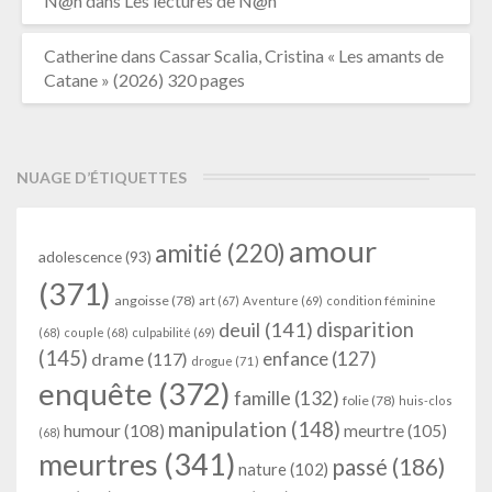
N@n
dans
Les lectures de N@n
Catherine
dans
Cassar Scalia, Cristina « Les amants de
Catane » (2026) 320 pages
NUAGE D’ÉTIQUETTES
amour
amitié
(220)
adolescence
(93)
(371)
angoisse
(78)
art
(67)
Aventure
(69)
condition féminine
deuil
(141)
disparition
(68)
couple
(68)
culpabilité
(69)
(145)
enfance
(127)
drame
(117)
drogue
(71)
enquête
(372)
famille
(132)
folie
(78)
huis-clos
manipulation
(148)
humour
(108)
meurtre
(105)
(68)
meurtres
(341)
passé
(186)
nature
(102)