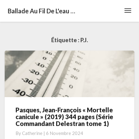
Ballade Au Fil De L'eau …
Toggl
Navig
Étiquette :
P.J.
Pasques, Jean-François « Mortelle
Pasques,
canicule » (2019) 344 pages (Série
Jean-
Commandant Delestran tome 1)
François
« Mortelle
By
Catherine
|
6 Novembre 2024
canicule »