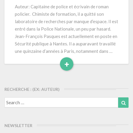
(2019)
Auteur: Capitaine de police et écrivain de roman
344
policier. Chimiste de formation, il a quitté son
pages
laboratoire de recherches par manque d’espace. Il est
(Série
entré dans la Police Nationale, un peu par hasard.
Commandant
Jean-François Pasques est actuellement en poste en
Delestran
tome
Sécurité publique à Nantes. Il a auparavant travaillé
1)
une quinzaine d’années à Paris, notamment dans …
+
Read
More
RECHERCHE : (EX: AUTEUR)
Search
Sea
for:
NEWSLETTER