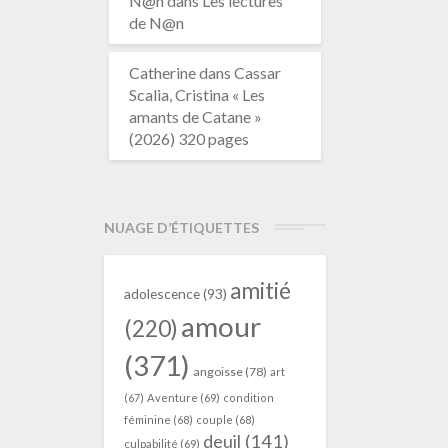
N@n
dans
Les lectures
de N@n
Catherine
dans
Cassar
Scalia, Cristina « Les
amants de Catane »
(2026) 320 pages
NUAGE D’ÉTIQUETTES
amitié
adolescence
(93)
amour
(220)
(371)
angoisse
(78)
art
(67)
Aventure
(69)
condition
féminine
(68)
couple
(68)
deuil
(141)
culpabilité
(69)