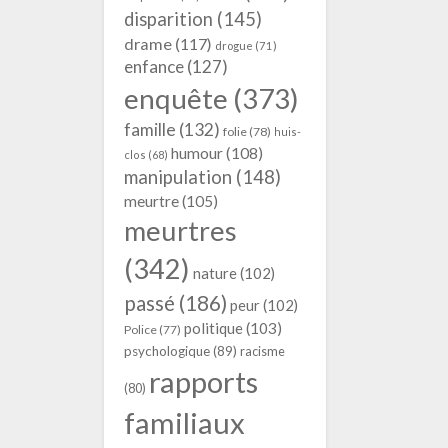
disparition
(145)
drame
(117)
drogue
(71)
enfance
(127)
enquête
(373)
famille
(132)
folie
(78)
huis-
humour
(108)
clos
(68)
manipulation
(148)
meurtre
(105)
meurtres
(342)
nature
(102)
passé
(186)
peur
(102)
politique
(103)
Police
(77)
psychologique
(89)
racisme
rapports
(80)
familiaux