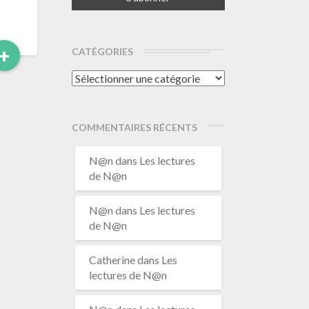
Read
+
CATÉGORIES
More
Catégories
COMMENTAIRES RÉCENTS
N@n
dans
Les lectures
de N@n
N@n
dans
Les lectures
de N@n
Catherine
dans
Les
lectures de N@n