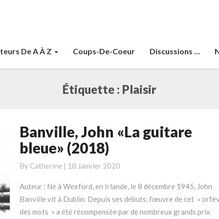
teurs De A À Z
Coups-De-Coeur
Discussions …
N
Étiquette :
Plaisir
Banville, John «La guitare
Banville,
John
bleue» (2018)
«La
guitare
By
Catherine
|
18 Janvier 2020
bleue»
Auteur : Né à Wexford, en Irlande, le 8 décembre 1945, John
(2018)
Banville vit à Dublin. Depuis ses débuts, l’œuvre de cet » orfè
des mots » a été récompensée par de nombreux grands prix