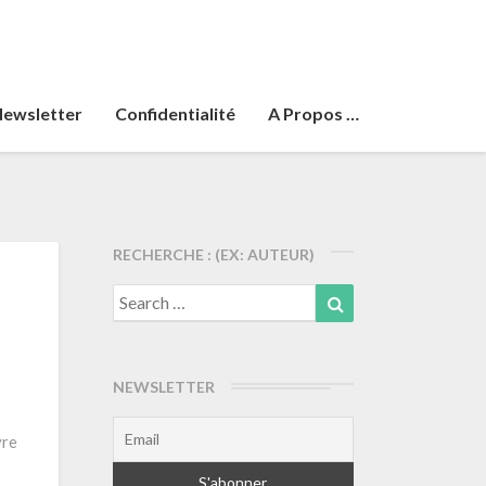
ewsletter
Confidentialité
A Propos …
RECHERCHE : (EX: AUTEUR)
Search
Search
for:
NEWSLETTER
vre