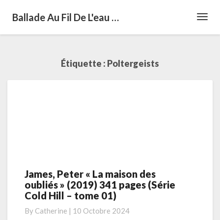
Ballade Au Fil De L'eau …
Toggl
Navig
Étiquette :
Poltergeists
James, Peter « La maison des
James,
oubliés » (2019) 341 pages (Série
Peter
Cold Hill – tome 01)
« La
maison
By
Catherine
|
10 Octobre 2024
des