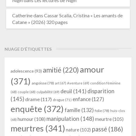
N@n
dans
Les lectures de N@n
Catherine
dans
Cassar Scalia, Cristina « Les amants de
Catane » (2026) 320 pages
NUAGE D’ÉTIQUETTES
amour
amitié
(220)
adolescence
(93)
(371)
angoisse
(78)
art
(67)
Aventure
(69)
condition féminine
deuil
(141)
disparition
(68)
couple
(68)
culpabilité
(69)
(145)
enfance
(127)
drame
(117)
drogue
(71)
enquête
(372)
famille
(132)
folie
(78)
huis-clos
manipulation
(148)
humour
(108)
meurtre
(105)
(68)
meurtres
(341)
passé
(186)
nature
(102)