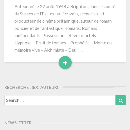
oubliés »
Auteur: né le 22 août 1948 à Brighton, dans le comté
(2019)
du Sussex de l’Est, est un écrivain, scénariste et
341
producteur de cinéma britannique, auteur de roman
pages
policier et de fantastique. Romans: Romans
(Série
indépendants: Possession – Rêves mortels –
Cold
Hill
Hypnose – Bruit de tombes – Prophétie – Morte en
–
mémoire vive – Alchimiste – Deuil …
tome
+
01)
Read
More
RECHERCHE : (EX: AUTEUR)
Search
Sea
for:
NEWSLETTER