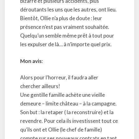
bizarre et plusieurs accidents, plus
déroutants les uns que les autres, ont lieu.
Bientôt, Ollie n’a plus de doute : leur
présence n’est pas vraiment souhaitée.
Quelqu’un semble même prêt à tout pour
les expulser de là… à n’importe quel prix.
Mon avis
:
Alors pour l’horreur, il faudra aller
chercher ailleurs!
Une gentille famille achète une vieille
demeure – limite château – à la campagne.
Son but : la retaper ( la reconstruire) et la
revendre. Pour cela ils investissent tout ce
qu’ils ont et Ollie (le chef de famille)
compte sur ses nouveaux contrats en tant