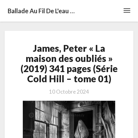
Ballade Au Fil De L'eau …
Toggl
Navig
James,
James, Peter « La
Peter
« La
maison des oubliés »
maison
(2019) 341 pages (Série
des
oubliés »
Cold Hill – tome 01)
(2019)
341
10 Octobre 2024
pages
(Série
Cold
Hill
–
tome
01)