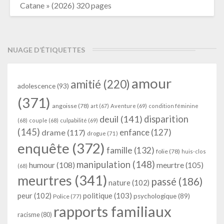
Catane » (2026) 320 pages
NUAGE D’ÉTIQUETTES
amour
amitié
(220)
adolescence
(93)
(371)
angoisse
(78)
art
(67)
Aventure
(69)
condition féminine
deuil
(141)
disparition
(68)
couple
(68)
culpabilité
(69)
(145)
enfance
(127)
drame
(117)
drogue
(71)
enquête
(372)
famille
(132)
folie
(78)
huis-clos
manipulation
(148)
humour
(108)
meurtre
(105)
(68)
meurtres
(341)
passé
(186)
nature
(102)
peur
(102)
politique
(103)
psychologique
(89)
Police
(77)
rapports familiaux
racisme
(80)