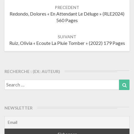
Navigation
PRECEDENT
dans
Redondo, Dolores « En Attendant Le Déluge » (RLE2024)
les
560 Pages
articles
SUIVANT
Ruiz, Olivia « Ecoute La Pluie Tomber » (2022) 179 Pages
RECHERCHE : (EX: AUTEUR)
Search
Sea
for:
NEWSLETTER