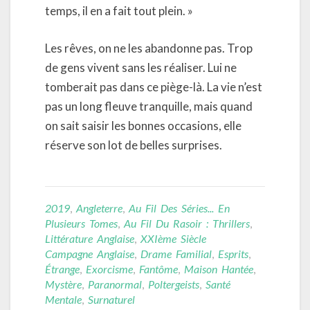
temps, il en a fait tout plein. »
Les rêves, on ne les abandonne pas. Trop
de gens vivent sans les réaliser. Lui ne
tomberait pas dans ce piège-là. La vie n’est
pas un long fleuve tranquille, mais quand
on sait saisir les bonnes occasions, elle
réserve son lot de belles surprises.
2019
,
Angleterre
,
Au Fil Des Séries... En
Plusieurs Tomes
,
Au Fil Du Rasoir : Thrillers
,
Littérature Anglaise
,
XXIème Siècle
Campagne Anglaise
,
Drame Familial
,
Esprits
,
Étrange
,
Exorcisme
,
Fantôme
,
Maison Hantée
,
Mystère
,
Paranormal
,
Poltergeists
,
Santé
Mentale
,
Surnaturel