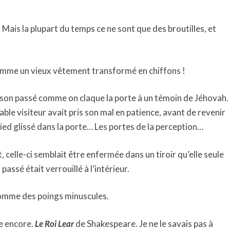
Mais la plupart du temps ce ne sont que des broutilles, et
comme un vieux vêtement transformé en chiffons !
 à son passé comme on claque la porte à un témoin de Jéhovah.
rable visiteur avait pris son mal en patience, avant de revenir
pied glissé dans la porte… Les portes de la perception…
, celle-ci semblait être enfermée dans un tiroir qu’elle seule
passé était verrouillé à l’intérieur.
x comme des poings minuscules.
ire encore.
Le Roi Lear
de Shakespeare. Je ne le savais pas à