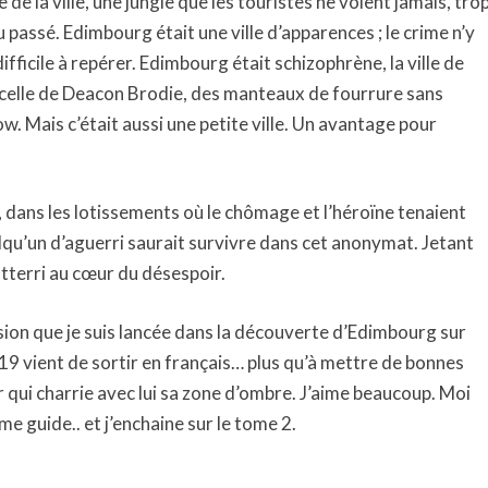
 de la ville, une jungle que les touristes ne voient jamais, tro
 passé. Edimbourg était une ville d’apparences ; le crime n’y
ifficile à repérer. Edimbourg était schizophrène, la ville de
i celle de Deacon Brodie, des manteaux de fourrure sans
w. Mais c’était aussi une petite ville. Un avantage pour
s, dans les lotissements où le chômage et l’héroïne tenaient
uelqu’un d’aguerri saurait survivre dans cet anonymat. Jetant
t atterri au cœur du désespoir.
ssion que je suis lancée dans la découverte d’Edimbourg sur
9 vient de sortir en français… plus qu’à mettre de bonnes
ui charrie avec lui sa zone d’ombre. J’aime beaucoup. Moi
e guide.. et j’enchaine sur le tome 2.