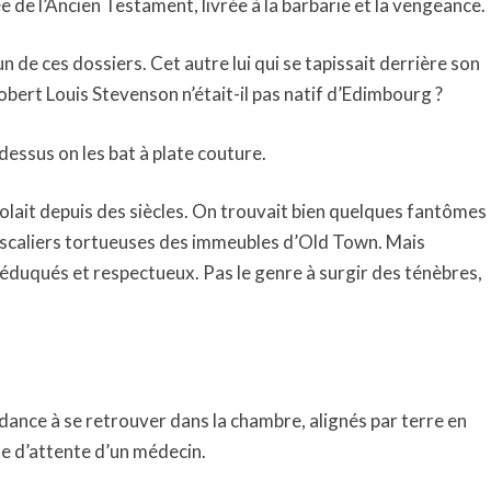
ée de l’Ancien Testament, livrée à la barbarie et la vengeance.
n de ces dossiers. Cet autre lui qui se tapissait derrière son
bert Louis Stevenson n’était-il pas natif d’Edimbourg ?
dessus on les bat à plate couture.
ait depuis des siècles. On trouvait bien quelques fantômes
’escaliers tortueuses des immeubles d’Old Town. Mais
 éduqués et respectueux. Pas le genre à surgir des ténèbres,
endance à se retrouver dans la chambre, alignés par terre en
e d’attente d’un médecin.