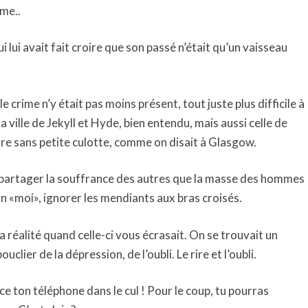
rme..
ui lui avait fait croire que son passé n’était qu’un vaisseau
e crime n’y était pas moins présent, tout juste plus difficile à
 ville de Jekyll et Hyde, bien entendu, mais aussi celle de
e sans petite culotte, comme on disait à Glasgow.
s partager la souffrance des autres que la masse des hommes
on «moi», ignorer les mendiants aux bras croisés.
 la réalité quand celle-ci vous écrasait. On se trouvait un
uclier de la dépression, de l’oubli. Le rire et l’oubli.
nce ton téléphone dans le cul ! Pour le coup, tu pourras