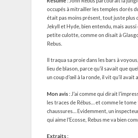
Résumé
: John Rebus parcourait la jungle
occupés à mitrailler les temples dorés du
était pas moins présent, tout juste plus d
Jekyll et Hyde, bien entendu, mais auss
petite culotte, comme on disait à Glasgo
Rebus.
Il traqua sa proie dans les bars à voyou
lieu de blason, parce qu’il savait que q
un coup d’œil à la ronde, il vit qu’il avai
Mon avis
: J’ai comme qui dirait l’impre
les traces de Rébus… et comme le tome 1
chaussures… Evidemment, un inspecteur q
qui aime l’Ecosse, Rebus me va bien comm
Extraits
: