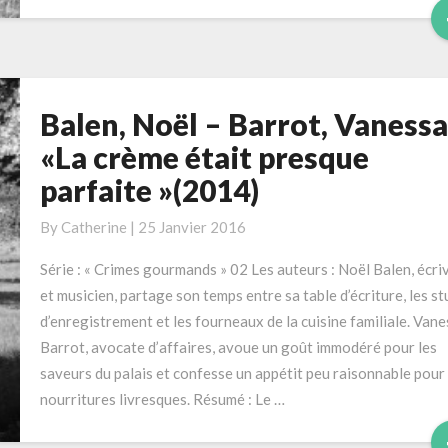
Balen, Noël – Barrot, Vanessa
Balen,
Noël
«La crème était presque
–
parfaite »(2014)
Barrot,
Vanessa
By
Catherine
|
25 Janvier 2016
«La
crème
Série : « Crimes gourmands » 02 Les auteurs : Noël Balen, écri
était
et musicien, partage son temps entre sa table d’écriture, les st
presque
d’enregistrement et les fourneaux de la cuisine familiale. Van
parfaite
Barrot, avocate d’affaires, avoue un goût immodéré pour les
»(2014)
saveurs du palais et confesse un appétit peu raisonnable pour 
nourritures livresques. Résumé : Le …