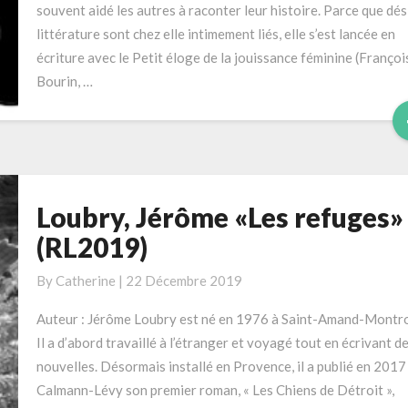
souvent aidé les autres à raconter leur histoire. Parce que dés
pages
littérature sont chez elle intimement liés, elle s’est lancée en
écriture avec le Petit éloge de la jouissance féminine (Françoi
Bourin, …
Loubry, Jérôme «Les refuges»
Loubry,
Jérôme
(RL2019)
«Les
refuges»
By
Catherine
|
22 Décembre 2019
(RL2019)
Auteur : Jérôme Loubry est né en 1976 à Saint-Amand-Montr
Il a d’abord travaillé à l’étranger et voyagé tout en écrivant d
nouvelles. Désormais installé en Provence, il a publié en 2017
Calmann-Lévy son premier roman, « Les Chiens de Détroit »,