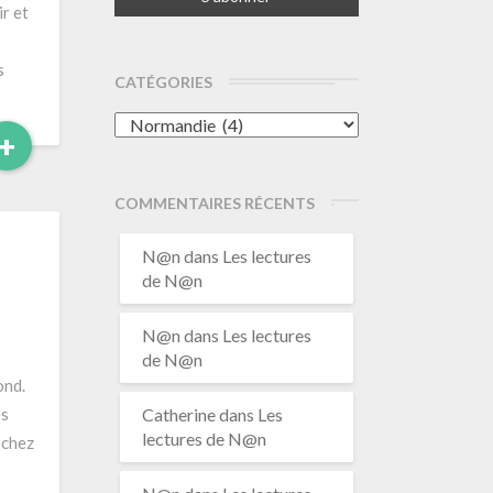
ir et
s
CATÉGORIES
Catégories
Read
+
More
COMMENTAIRES RÉCENTS
N@n
dans
Les lectures
de N@n
N@n
dans
Les lectures
de N@n
ond.
es
Catherine
dans
Les
lectures de N@n
 chez