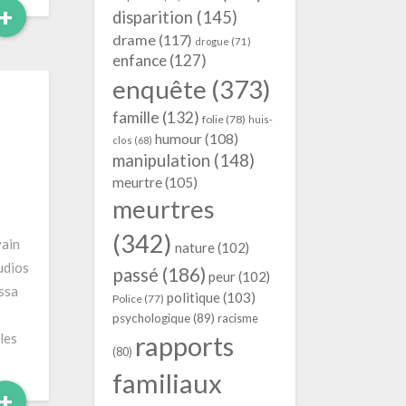
Read
+
disparition
(145)
More
drame
(117)
drogue
(71)
enfance
(127)
enquête
(373)
famille
(132)
folie
(78)
huis-
humour
(108)
clos
(68)
manipulation
(148)
meurtre
(105)
meurtres
(342)
vain
nature
(102)
udios
passé
(186)
peur
(102)
essa
politique
(103)
Police
(77)
psychologique
(89)
racisme
les
rapports
(80)
familiaux
Read
+