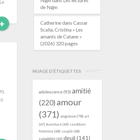
N@n
dans
Les lectures
 Le
de N@n
Read
+
Catherine
dans
Cassar
More
Scalia, Cristina « Les
amants de Catane »
(2026) 320 pages
»
NUAGE D’ÉTIQUETTES
amitié
90.
adolescence
(93)
amour
il
(220)
(371)
angoisse
(78)
art
(67)
Aventure
(69)
condition
féminine
(68)
couple
(68)
deuil
(141)
culpabilité
(69)