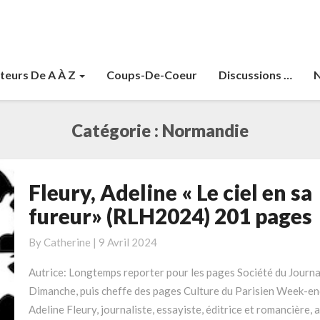
teurs De A À Z
Coups-De-Coeur
Discussions …
N
Catégorie :
Normandie
Fleury, Adeline « Le ciel en sa
Fleury,
Adeline
fureur» (RLH2024) 201 pages
« Le
ciel en
By
Catherine
|
9 Avril 2024
sa
Autrice: Longtemps reporter pour les pages Société du Journa
fureur»
Dimanche, puis cheffe des pages Culture du Parisien Week-en
(RLH2024)
Adeline Fleury, journaliste, essayiste, éditrice et romancière, a
201