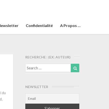
ewsletter
Confidentialité
A Propos …
RECHERCHE : (EX: AUTEUR)
Search
Search
for:
NEWSLETTER
l du
d,