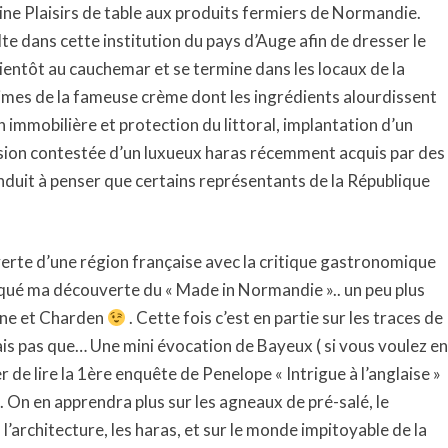
ne Plaisirs de table aux produits fermiers de Normandie.
lte dans cette institution du pays d’Auge afin de dresser le
 bientôt au cauchemar et se termine dans les locaux de la
times de la fameuse crème dont les ingrédients alourdissent
immobilière et protection du littoral, implantation d’un
ion contestée d’un luxueux haras récemment acquis par des
onduit à penser que certains représentants de la République
ouverte d’une région française avec la critique gastronomique
taqué ma découverte du « Made in Normandie ».. un peu plus
one et Charden
. Cette fois c’est en partie sur les traces de
ais pas que… Une mini évocation de Bayeux ( si vous voulez en
r de lire la 1ère enquête de Penelope « Intrigue à l’anglaise »
). On en apprendra plus sur les agneaux de pré-salé, le
l’architecture, les haras, et sur le monde impitoyable de la