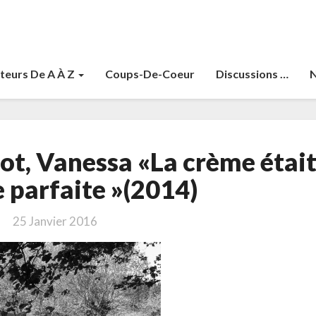
teurs De A À Z
Coups-De-Coeur
Discussions …
N
Balen,
rot, Vanessa «La crème étai
Noël
–
 parfaite »(2014)
Barrot,
Vanessa
25 Janvier 2016
«La
crème
était
presque
parfaite