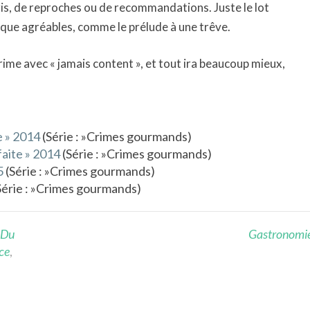
cris, de reproches ou de recommandations. Juste le lot
sque agréables, comme le prélude à une trêve.
 rime avec « jamais content », et tout ira beaucoup mieux,
e » 2014
(Série : »Crimes gourmands)
faite » 2014
(Série : »Crimes gourmands)
5
(Série : »Crimes gourmands)
Série : »Crimes gourmands)
 Du
Gastronomi
ce
,