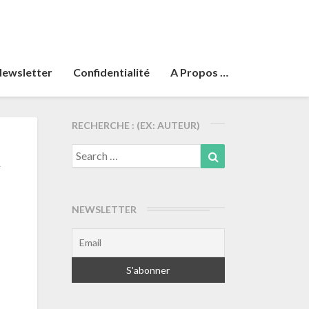
ewsletter
Confidentialité
A Propos …
RECHERCHE : (EX: AUTEUR)
t
Search
Search
for:
NEWSLETTER