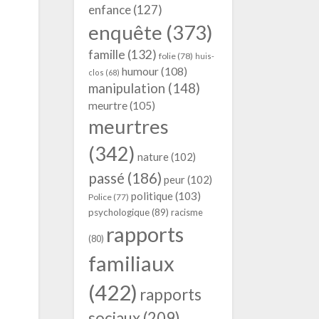
enfance
(127)
enquête
(373)
famille
(132)
folie
(78)
huis-
humour
(108)
clos
(68)
manipulation
(148)
meurtre
(105)
meurtres
(342)
nature
(102)
passé
(186)
peur
(102)
politique
(103)
Police
(77)
psychologique
(89)
racisme
rapports
(80)
familiaux
(422)
rapports
sociaux
(209)