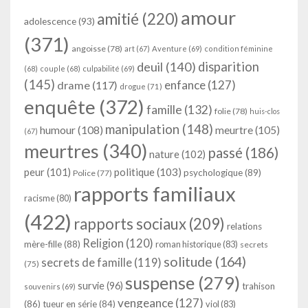
amour
amitié
(220)
adolescence
(93)
(371)
angoisse
(78)
art
(67)
Aventure
(69)
condition féminine
deuil
(140)
disparition
(68)
couple
(68)
culpabilité
(69)
(145)
enfance
(127)
drame
(117)
drogue
(71)
enquête
(372)
famille
(132)
folie
(78)
huis-clos
manipulation
(148)
humour
(108)
meurtre
(105)
(67)
meurtres
(340)
passé
(186)
nature
(102)
peur
(101)
politique
(103)
psychologique
(89)
Police
(77)
rapports familiaux
racisme
(80)
(422)
rapports sociaux
(209)
relations
Religion
(120)
mère-fille
(88)
roman historique
(83)
secrets
solitude
(164)
secrets de famille
(119)
(75)
suspense
(279)
survie
(96)
trahison
souvenirs
(69)
vengeance
(127)
(86)
tueur en série
(84)
viol
(83)