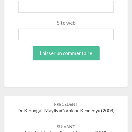
Site web
Navigation
PRECEDENT
dans
De Kerangal, Maylis «Corniche Kennedy» (2008)
les
articles
SUIVANT