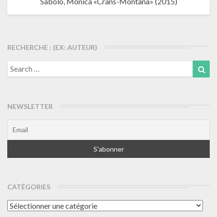
Sabolo, Monica «Crans-Montana» (2015)
RECHERCHE : (EX: AUTEUR)
Search
Sea
for:
NEWSLETTER
CATÉGORIES
Catégories