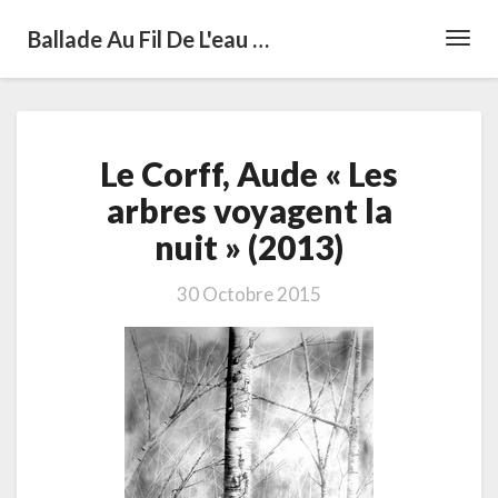
Ballade Au Fil De L'eau …
Toggl
Navig
Le
Le Corff, Aude « Les
Corff,
Aude
arbres voyagent la
«
nuit » (2013)
Les
arbres
voyagent
30 Octobre 2015
la
nuit
»
(2013)