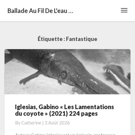
Ballade Au Fil De L'eau …
Toggl
Navig
Étiquette :
Fantastique
Iglesias, Gabino « Les Lamentations
Iglesias,
du coyote » (2021) 224 pages
Gabino
« Les
By
Catherine
|
3 Août 2026
Lamentations
du