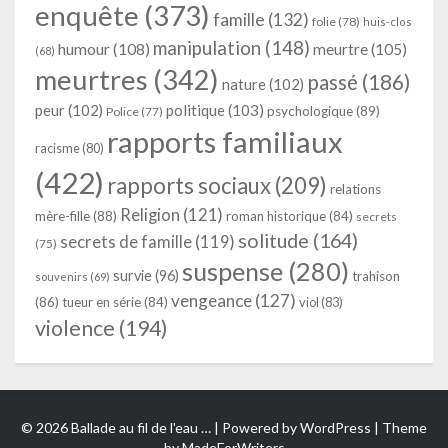
enquête
(373)
famille
(132)
folie
(78)
huis-clos
manipulation
(148)
humour
(108)
meurtre
(105)
(68)
meurtres
(342)
passé
(186)
nature
(102)
peur
(102)
politique
(103)
psychologique
(89)
Police
(77)
rapports familiaux
racisme
(80)
(422)
rapports sociaux
(209)
relations
Religion
(121)
mère-fille
(88)
roman historique
(84)
secrets
solitude
(164)
secrets de famille
(119)
(75)
suspense
(280)
survie
(96)
trahison
souvenirs
(69)
vengeance
(127)
(86)
tueur en série
(84)
viol
(83)
violence
(194)
© 2026 Ballade au fil de l'eau … | Powered by
WordPress
| Theme
by
MadeForWriters