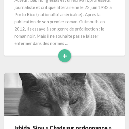
Auteur: Gabino Iglesias est un écrivain, professeur,
coyote »
journaliste et critique littéraire né le 22 juin 1982 à
(2021)
Porto Rico ( nationalité américaine) . Après la
224
publication de son premier roman, Gutmouth, en
pages
2012, il s’essaye à son genre de prédilection : le
roman noir. Mais il ne souhaite pas se laisser
enfermer dans des normes …
+
Read
More
Ishida, Siou « Chats sur ordonnance »
Ishida,