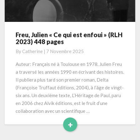
Freu, Julien « Ce qui est enfoui » (RLH
Freu,
2023) 448 pages
Julien
« Ce
By
Catherine
|
7 Novembre 2025
qui
est
Auteur: Français né à Toulouse en 1978. Julien Freu
enfoui »
a traversé les années 1990 en écrivant des histoires.
(RLH
Il publiera plus tard son premier roman, Delta
2023)
(Françoise Truffaut éditions, 2004), à l’âge de vingt-
448
six ans. Un deuxième texte, L’Héritage de Paul, paru
pages
en 2006 chez Alvik éditions, est le fruit d’une
collaboration avec un scientifique …
+
Read
More