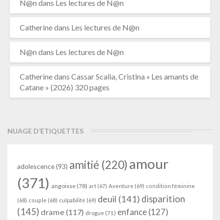
N@n
dans
Les lectures de N@n
Catherine
dans
Les lectures de N@n
N@n
dans
Les lectures de N@n
Catherine
dans
Cassar Scalia, Cristina « Les amants de
Catane » (2026) 320 pages
NUAGE D’ÉTIQUETTES
amour
amitié
(220)
adolescence
(93)
(371)
angoisse
(78)
art
(67)
Aventure
(69)
condition féminine
deuil
(141)
disparition
(68)
couple
(68)
culpabilité
(69)
(145)
enfance
(127)
drame
(117)
drogue
(71)