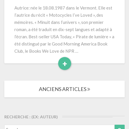
Pirate
Autrice: née le 18.08.1987 dans le Vermont. Elle est
de
l’autrice du récit « Motocycles I’ve Loved », des
lumière
mémoires. « Minuit dans l’univers », son premier
»
roman, a été traduit en dix-sept langues et adapté à
(2024)
l’écran. Best-seller USA Today, « Pirate de lumière » a
400
pages
été distingué par le Good Morning America Book
Club, le Books We Love de NPR …
+
Read
More
Navigation
ANCIENS ARTICLES
dans
les
articles
RECHERCHE : (EX: AUTEUR)
Search
Sea