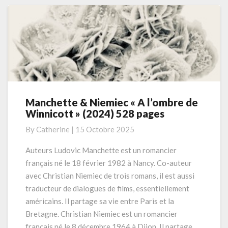
Manchette & Niemiec « A l’ombre de
Manchette
Winnicott » (2024) 528 pages
&
Niemiec
By
Catherine
|
15 Octobre 2025
« A
l’ombre
Auteurs Ludovic Manchette est un romancier
de
français né le 18 février 1982 à Nancy. Co-auteur
Winnicott »
avec Christian Niemiec de trois romans, il est aussi
(2024)
traducteur de dialogues de films, essentiellement
528
américains. Il partage sa vie entre Paris et la
pages
Bretagne. Christian Niemiec est un romancier
français né le 8 décembre 1964 à Dijon. Il partage …