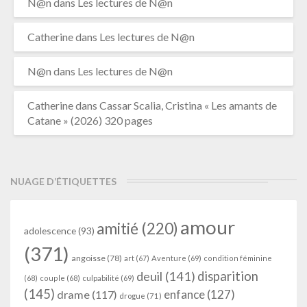
N@n
dans
Les lectures de N@n
Catherine
dans
Les lectures de N@n
N@n
dans
Les lectures de N@n
Catherine
dans
Cassar Scalia, Cristina « Les amants de
Catane » (2026) 320 pages
NUAGE D’ÉTIQUETTES
amour
amitié
(220)
adolescence
(93)
(371)
angoisse
(78)
art
(67)
Aventure
(69)
condition féminine
deuil
(141)
disparition
(68)
couple
(68)
culpabilité
(69)
(145)
enfance
(127)
drame
(117)
drogue
(71)