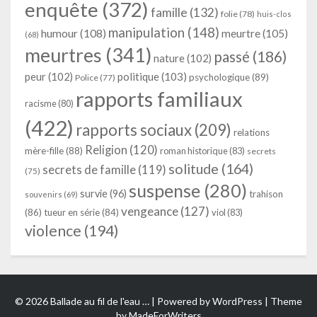
enquête
(372)
famille
(132)
folie
(78)
huis-clos
manipulation
(148)
humour
(108)
meurtre
(105)
(68)
meurtres
(341)
passé
(186)
nature
(102)
peur
(102)
politique
(103)
psychologique
(89)
Police
(77)
rapports familiaux
racisme
(80)
(422)
rapports sociaux
(209)
relations
Religion
(120)
mère-fille
(88)
roman historique
(83)
secrets
solitude
(164)
secrets de famille
(119)
(75)
suspense
(280)
survie
(96)
trahison
souvenirs
(69)
vengeance
(127)
(86)
tueur en série
(84)
viol
(83)
violence
(194)
© 2026 Ballade au fil de l'eau … | Powered by
WordPress
| Theme
by
MadeForWriters