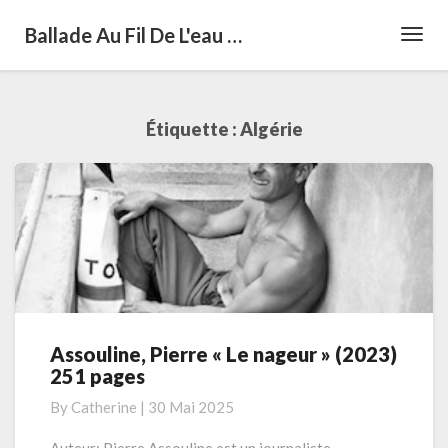
Ballade Au Fil De L'eau …
Toggl
Navig
Étiquette :
Algérie
Assouline, Pierre « Le nageur » (2023)
Assouline,
251 pages
Pierre
« Le
By
Catherine
|
30 Mai 2025
nageur »
(2023)