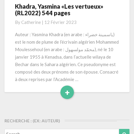
Khadra, Yasmina «Les vertueux»
Khadra,
(RL2022) 544 pages
Yasmina
«Les
By
Catherine
|
12 Février 2023
vertueux»
(RL2022)
Auteur : Yasmina Khadra (en arabe : ياسمينة خضراء)
544
est le nom de plume de l’écrivain algérien Mohammed
pages
Moulessehoul (en arabe : محمّد مولسهول), né le 10
janvier 1955 à Kenadsa, dans l’actuelle wilaya de
Bechar dans le Sahara algérien. Ce pseudonyme est
composé des deux prénoms de son épouse. Consacré
à deux reprises par l’Académie …
+
Read
More
RECHERCHE : (EX: AUTEUR)
Search
Sea