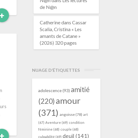
N@n
dans
Les lectures
de N@n
Read
+
More
Catherine
dans
Cassar
Scalia, Cristina « Les
amants de Catane »
(2026) 320 pages
NUAGE D’ÉTIQUETTES
amitié
on
adolescence
(93)
amour
e
(220)
eurs
(371)
h
angoisse
(78)
art
(67)
Aventure
(69)
condition
féminine
(68)
couple
(68)
Read
+
deuil
(141)
culpabilité
(69)