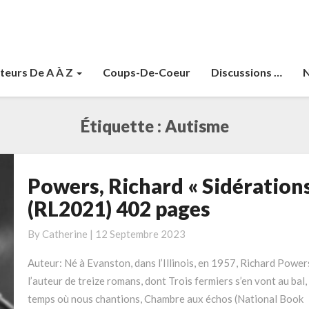
teurs De A À Z
Coups-De-Coeur
Discussions …
N
Étiquette :
Autisme
Powers, Richard « Sidérations
Powers,
Richard
(RL2021) 402 pages
« Sidérations »
(RL2021)
By
Catherine
|
12 Septembre 2023
402
Auteur: Né à Evanston, dans l’Illinois, en 1957, Richard Power
pages
l’auteur de treize romans, dont Trois fermiers s’en vont au bal,
temps où nous chantions, Chambre aux échos (National Book