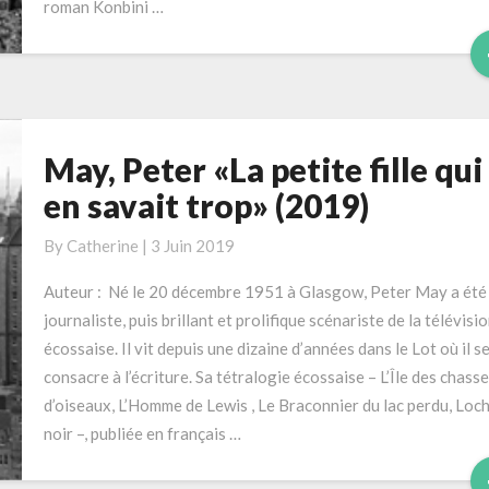
roman Konbini …
(2018)
May, Peter «La petite fille qui
May,
Peter
en savait trop» (2019)
«La
petite
By
Catherine
|
3 Juin 2019
fille
Auteur : Né le 20 décembre 1951 à Glasgow, Peter May a été
qui
journaliste, puis brillant et prolifique scénariste de la télévisi
en
écossaise. Il vit depuis une dizaine d’années dans le Lot où il s
savait
consacre à l’écriture. Sa tétralogie écossaise – L’Île des chass
trop»
d’oiseaux, L’Homme de Lewis , Le Braconnier du lac perdu, Loc
(2019)
noir –, publiée en français …