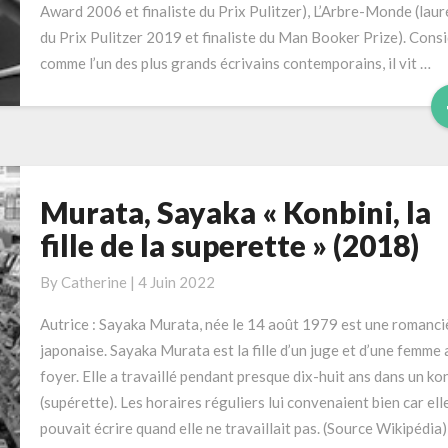
Award 2006 et finaliste du Prix Pulitzer), L’Arbre-Monde (laur
du Prix Pulitzer 2019 et finaliste du Man Booker Prize). Cons
comme l’un des plus grands écrivains contemporains, il vit …
Murata, Sayaka « Konbini, la
Murata,
Sayaka
fille de la superette » (2018)
«
Konbini,
By
Catherine
|
4 Juin 2022
la
Autrice : Sayaka Murata, née le 14 août 1979 est une romanci
fille
japonaise. Sayaka Murata est la fille d’un juge et d’une femme 
de
foyer. Elle a travaillé pendant presque dix-huit ans dans un ko
la
(supérette). Les horaires réguliers lui convenaient bien car ell
superette
pouvait écrire quand elle ne travaillait pas. (Source Wikipédia
»