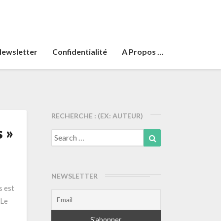
ewsletter
Confidentialité
A Propos …
RECHERCHE : (EX: AUTEUR)
 »
Search
Search
for:
NEWSLETTER
s est
 Le