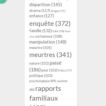
More
disparition
(145)
drame
(117)
drogue
(71)
enfance
(127)
enquête
(372)
famille
(132)
folie
(78)
huis-
humour
(108)
clos
(68)
manipulation
(148)
meurtre
(105)
meurtres
(341)
passé
nature
(102)
(186)
peur
(102)
Police
(77)
politique
(103)
psychologique
(89)
racisme
rapports
(80)
familiaux