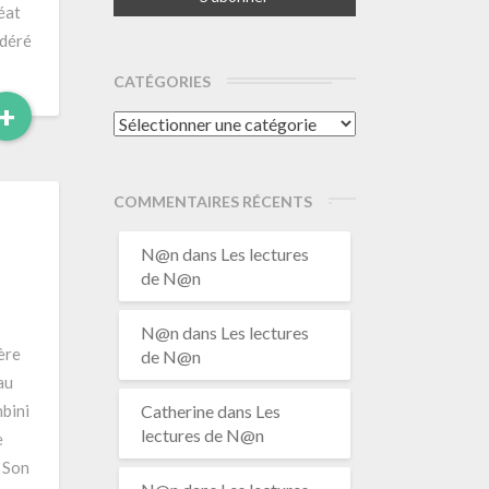
éat
idéré
CATÉGORIES
Read
+
Catégories
More
COMMENTAIRES RÉCENTS
N@n
dans
Les lectures
de N@n
N@n
dans
Les lectures
ère
de N@n
au
nbini
Catherine
dans
Les
lectures de N@n
e
) Son