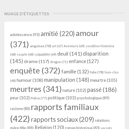
NUAGE D’ÉTIQUETTES
amour
amitié
(220)
adolescence
(93)
(371)
angoisse
(78)
art
(67)
Aventure
(69)
condition féminine
deuil
(141)
disparition
(68)
couple
(68)
culpabilité
(69)
(145)
enfance
(127)
drame
(117)
drogue
(71)
enquête
(372)
famille
(132)
folie
(78)
huis-clos
manipulation
(148)
humour
(108)
meurtre
(105)
(68)
meurtres
(341)
passé
(186)
nature
(102)
peur
(102)
politique
(103)
psychologique
(89)
Police
(77)
rapports familiaux
racisme
(80)
(422)
rapports sociaux
(209)
relations
Religion
(120)
mère-fille
(88)
roman historique
(83)
secrets