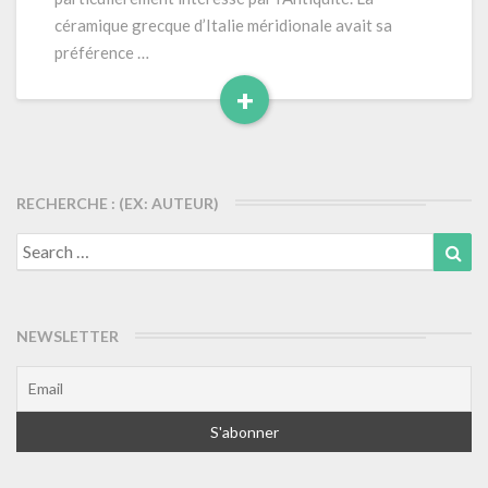
céramique grecque d’Italie méridionale avait sa
préférence …
+
Read
More
RECHERCHE : (EX: AUTEUR)
Search
Sea
for:
NEWSLETTER