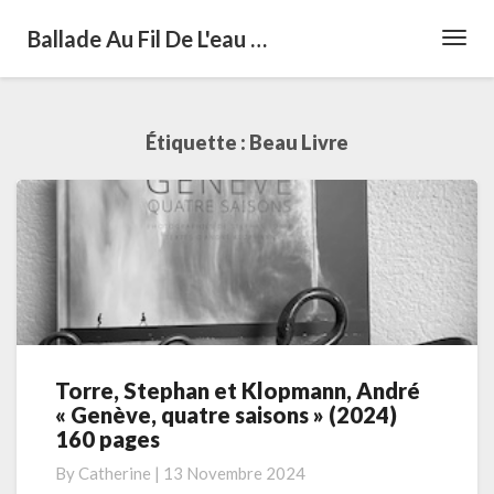
Ballade Au Fil De L'eau …
Toggl
Navig
Étiquette :
Beau Livre
Torre, Stephan et Klopmann, André
Torre,
« Genève, quatre saisons » (2024)
Stephan
160 pages
et
Klopmann,
By
Catherine
|
13 Novembre 2024
André