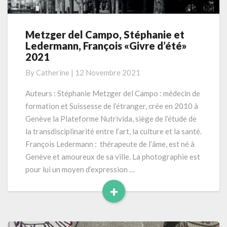
Metzger del Campo, Stéphanie et
Metzger
Ledermann, François «Givre d’été»
del
2021
Campo,
Stéphanie
By
Catherine
|
12 Novembre 2021
et
Ledermann,
Auteurs : Stéphanie Metzger del Campo : médecin de
François
formation et Suissesse de l’étranger, crée en 2010 à
«Givre
Genève la Plateforme Nutrivida, siège de l’étude de
d’été»
la transdisciplinarité entre l’art, la culture et la santé.
2021
François Ledermann : thérapeute de l’âme, est né à
Genève et amoureux de sa ville. La photographie est
pour lui un moyen d’expression …
+
Read
More