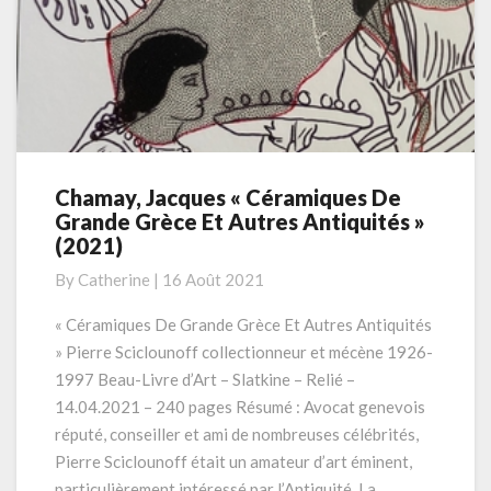
Chamay, Jacques « Céramiques De
Chamay,
Grande Grèce Et Autres Antiquités »
Jacques
(2021)
«
Céramiques
By
Catherine
|
16 Août 2021
De
Grande
« Céramiques De Grande Grèce Et Autres Antiquités
Grèce
» Pierre Sciclounoff collectionneur et mécène 1926-
Et
1997 Beau-Livre d’Art – Slatkine – Relié –
Autres
14.04.2021 – 240 pages Résumé : Avocat genevois
Antiquités
réputé, conseiller et ami de nombreuses célébrités,
»
(2021)
Pierre Sciclounoff était un amateur d’art éminent,
particulièrement intéressé par l’Antiquité. La