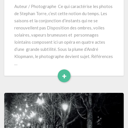
« Genève,
Auteur / Photographe Ce qui caractérise les photos
quatre
de Stephan Torre, c’est cette notion du temps. Les
saisons »
saisons et la conjonction d’instants qui ne se
(2024)
renouvellent pas Disposition des ombres, voiles
160
solaires, vapeurs brumeuses et personnages
pages
lointains composent ici un opéra en quatre actes
d’une grande subtilité. Sous la plume d’André
Klopmann, le photographe devient sujet. Références
…
+
Read
More