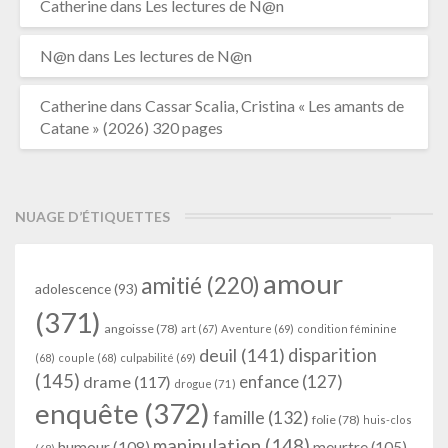
Catherine
dans
Les lectures de N@n
N@n
dans
Les lectures de N@n
Catherine
dans
Cassar Scalia, Cristina « Les amants de
Catane » (2026) 320 pages
NUAGE D’ÉTIQUETTES
amour
amitié
(220)
adolescence
(93)
(371)
angoisse
(78)
art
(67)
Aventure
(69)
condition féminine
deuil
(141)
disparition
(68)
couple
(68)
culpabilité
(69)
(145)
enfance
(127)
drame
(117)
drogue
(71)
enquête
(372)
famille
(132)
folie
(78)
huis-clos
manipulation
(148)
humour
(108)
meurtre
(105)