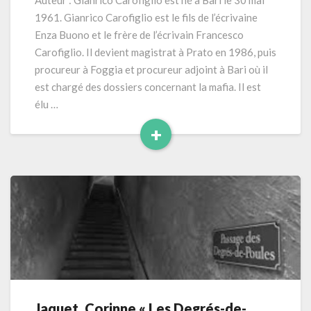
Auteur : Gianrico Carofiglio est né à Bari le 30 mai
du
1961. Gianrico Carofiglio est le fils de l’écrivaine
doute
Enza Buono et le frère de l’écrivain Francesco
»
Carofiglio. Il devient magistrat à Prato en 1986, puis
(2010)
procureur à Foggia et procureur adjoint à Bari où il
264
pages
est chargé des dossiers concernant la mafia. Il est
élu …
+
Read
More
Jaquet, Corinne « Les Degrés-de-
Jaquet,