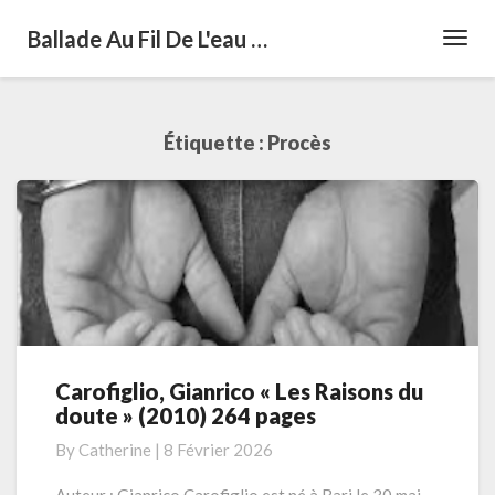
Ballade Au Fil De L'eau …
Toggl
Navig
Étiquette :
Procès
Carofiglio, Gianrico « Les Raisons du
Carofiglio,
doute » (2010) 264 pages
Gianrico
«
By
Catherine
|
8 Février 2026
Les
Raisons