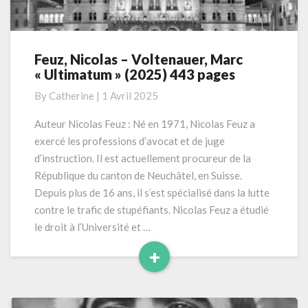
Feuz, Nicolas – Voltenauer, Marc
Feuz,
« Ultimatum » (2025) 443 pages
Nicolas
–
By
Catherine
|
1 Avril 2025
Voltenauer,
Marc
Auteur Nicolas Feuz : Né en 1971, Nicolas Feuz a
« Ultimatum »
exercé les professions d’avocat et de juge
(2025)
d’instruction. Il est actuellement procureur de la
443
République du canton de Neuchâtel, en Suisse.
pages
Depuis plus de 16 ans, il s’est spécialisé dans la lutte
contre le trafic de stupéfiants. Nicolas Feuz a étudié
le droit à l’Université et …
+
Read
More