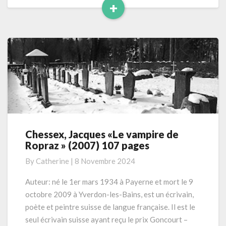
+
Read
More
Chessex, Jacques «Le vampire de
Chessex,
Ropraz » (2007) 107 pages
Jacques
«Le
By
Catherine
|
8 Novembre 2024
vampire
de
Auteur: né le 1er mars 1934 à Payerne et mort le 9
Ropraz »
octobre 2009 à Yverdon-les-Bains, est un écrivain,
(2007)
poète et peintre suisse de langue française. Il est le
107
seul écrivain suisse ayant reçu le prix Goncourt –
pages