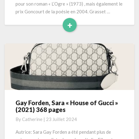
pour son roman « L’Ogre » (1973) , mais également le
prix Goncourt de la poésie en 2004. Grasset …
+
Read
More
Gay Forden, Sara « House of Gucci »
Gay
(2021) 368 pages
Forden,
Sara
By
Catherine
|
23 Juillet 2024
« House
of
Autrice: Sara Gay Forden a été pendant plus de
Gucci »