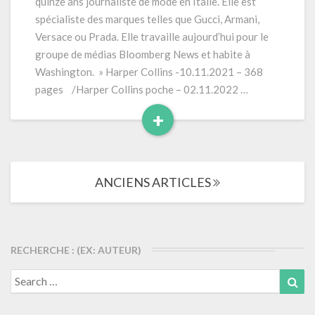
quinze ans journaliste de mode en Italie. Elle est
(2021)
spécialiste des marques telles que Gucci, Armani,
368
Versace ou Prada. Elle travaille aujourd’hui pour le
pages
groupe de médias Bloomberg News et habite à
Washington. » Harper Collins -10.11.2021 – 368
pages /Harper Collins poche – 02.11.2022 …
+
Read
More
Navigation
ANCIENS ARTICLES
dans
les
articles
RECHERCHE : (EX: AUTEUR)
Search
Sea
for: