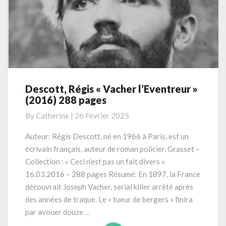
Descott, Régis « Vacher l’Eventreur »
Descott,
(2016) 288 pages
Régis
« Vacher
By
Catherine
|
26 Février 2025
l’Eventreur »
(2016)
Auteur: Régis Descott, né en 1966 à Paris, est un
288
écrivain français, auteur de roman policier. Grasset –
pages
Collection : « Ceci n’est pas un fait divers »
16.03.2016 – 288 pages Résumé: En 1897, la France
découvrait Joseph Vacher, serial killer arrêté après
des années de traque. Le « tueur de bergers » finira
par avouer douze …