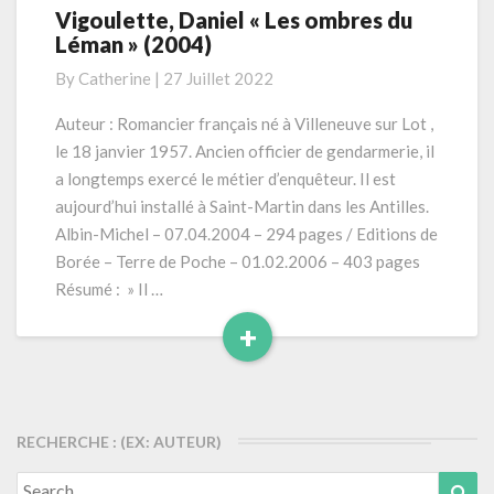
Vigoulette, Daniel « Les ombres du
Vigoulette,
Léman » (2004)
Daniel
«
By
Catherine
|
27 Juillet 2022
Les
ombres
Auteur : Romancier français né à Villeneuve sur Lot ,
du
le 18 janvier 1957. Ancien officier de gendarmerie, il
Léman
a longtemps exercé le métier d’enquêteur. Il est
»
aujourd’hui installé à Saint-Martin dans les Antilles.
(2004)
Albin-Michel – 07.04.2004 – 294 pages / Editions de
Borée – Terre de Poche – 01.02.2006 – 403 pages
Résumé : » Il …
+
Read
More
RECHERCHE : (EX: AUTEUR)
Search
Sea