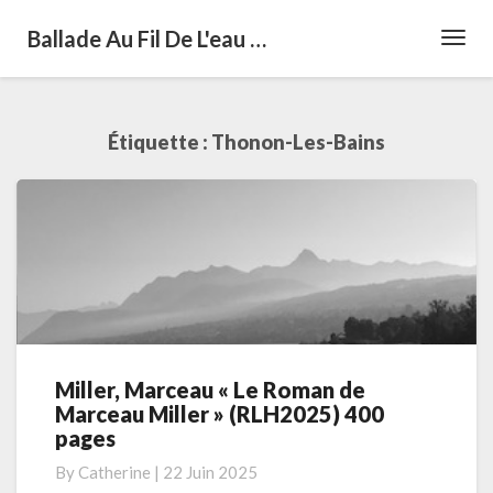
Ballade Au Fil De L'eau …
Toggl
Navig
Étiquette :
Thonon-Les-Bains
Miller, Marceau « Le Roman de
Miller,
Marceau Miller » (RLH2025) 400
Marceau
pages
« Le
Roman
By
Catherine
|
22 Juin 2025
de