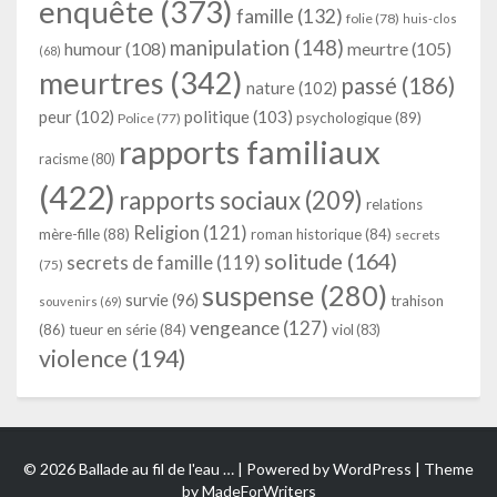
enquête
(373)
famille
(132)
folie
(78)
huis-clos
manipulation
(148)
humour
(108)
meurtre
(105)
(68)
meurtres
(342)
passé
(186)
nature
(102)
peur
(102)
politique
(103)
psychologique
(89)
Police
(77)
rapports familiaux
racisme
(80)
(422)
rapports sociaux
(209)
relations
Religion
(121)
mère-fille
(88)
roman historique
(84)
secrets
solitude
(164)
secrets de famille
(119)
(75)
suspense
(280)
survie
(96)
trahison
souvenirs
(69)
vengeance
(127)
(86)
tueur en série
(84)
viol
(83)
violence
(194)
© 2026 Ballade au fil de l'eau … | Powered by
WordPress
| Theme
by
MadeForWriters