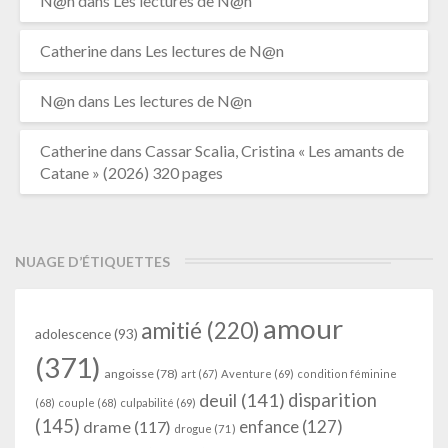
N@n
dans
Les lectures de N@n
Catherine
dans
Les lectures de N@n
N@n
dans
Les lectures de N@n
Catherine
dans
Cassar Scalia, Cristina « Les amants de
Catane » (2026) 320 pages
NUAGE D’ÉTIQUETTES
amour
amitié
(220)
adolescence
(93)
(371)
angoisse
(78)
art
(67)
Aventure
(69)
condition féminine
deuil
(141)
disparition
(68)
couple
(68)
culpabilité
(69)
(145)
enfance
(127)
drame
(117)
drogue
(71)