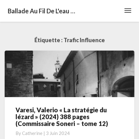
Ballade Au Fil De L'eau …
Toggl
Navig
Étiquette :
Trafic Influence
Varesi, Valerio « La stratégie du
Varesi,
lézard » (2024) 388 pages
Valerio
(Commissaire Soneri – tome 12)
« La
stratégie
By
Catherine
|
3 Juin 2024
du