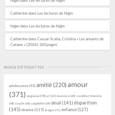
N@n
dans
Les lectures de N@n
Catherine
dans
Les lectures de N@n
N@n
dans
Les lectures de N@n
Catherine
dans
Cassar Scalia, Cristina « Les amants de
Catane » (2026) 320 pages
NUAGE D’ÉTIQUETTES
amour
amitié
(220)
adolescence
(93)
(371)
angoisse
(78)
art
(67)
Aventure
(69)
condition féminine
deuil
(141)
disparition
(68)
couple
(68)
culpabilité
(69)
(145)
enfance
(127)
drame
(117)
drogue
(71)