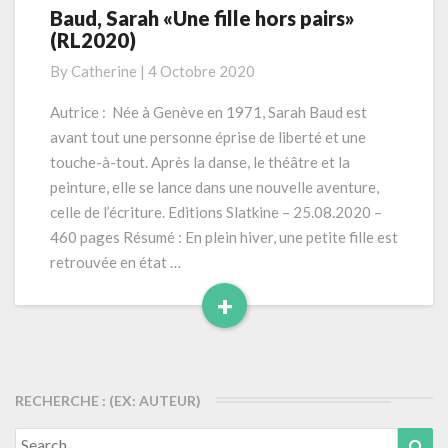
Baud, Sarah «Une fille hors pairs»
Baud,
(RL2020)
Sarah
«Une
By
Catherine
|
4 Octobre 2020
fille
hors
Autrice : Née à Genève en 1971, Sarah Baud est
pairs»
avant tout une personne éprise de liberté et une
(RL2020)
touche-à-tout. Après la danse, le théâtre et la
peinture, elle se lance dans une nouvelle aventure,
celle de l’écriture. Editions Slatkine – 25.08.2020 –
460 pages Résumé : En plein hiver, une petite fille est
retrouvée en état …
+
Read
More
RECHERCHE : (EX: AUTEUR)
Search
Sea