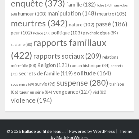
enquête
(373)
famille
(132)
folie
(78)
huis-clos
manipulation
(148)
humour
(108)
meurtre
(105)
(68)
meurtres
(342)
passé
(186)
nature
(102)
peur
(102)
politique
(103)
psychologique
(89)
Police
(77)
rapports familiaux
racisme
(80)
(422)
rapports sociaux
(209)
relations
Religion
(121)
mère-fille
(88)
roman historique
(84)
secrets
solitude
(164)
secrets de famille
(119)
(75)
suspense
(280)
survie
(96)
trahison
souvenirs
(69)
vengeance
(127)
(86)
tueur en série
(84)
viol
(83)
violence
(194)
© 2026 Ballade au fil de l'eau … | Powered by
WordPress
| Theme
by
MadeForWriters