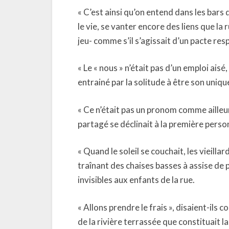
« C’est ainsi qu’on entend dans les bars 
le vie, se vanter encore des liens que la
jeu- comme s’il s’agissait d’un pacte res
« Le « nous » n’était pas d’un emploi aisé,
entrainé par la solitude à être son uniq
« Ce n’était pas un pronom comme ailleur
partagé se déclinait à la première person
« Quand le soleil se couchait, les vieilla
traînant des chaises basses à assise de p
invisibles aux enfants de la rue.
« Allons prendre le frais », disaient-ils 
de la rivière terrassée que constituait l