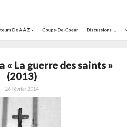
teurs De A À Z
Coups-De-Coeur
Discussions …
N
Michela
 « La guerre des saints »
Murgia
« La
(2013)
guerre
des
26 Février 2014
saints »
(2013)