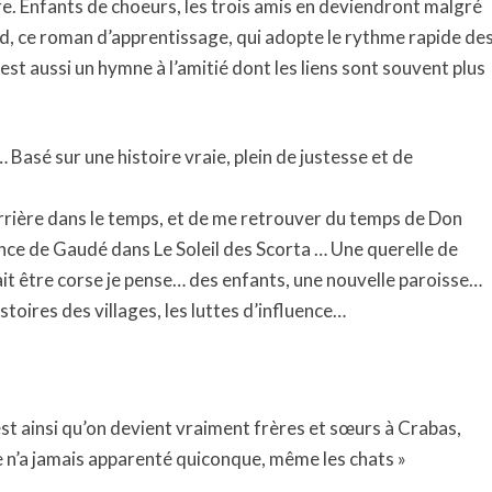
re. Enfants de choeurs, les trois amis en deviendront malgré
ond, ce roman d’apprentissage, qui adopte le rythme rapide de
est aussi un hymne à l’amitié dont les liens sont souvent plus
Basé sur une histoire vraie, plein de justesse et de
 arrière dans le temps, et de me retrouver du temps de Don
ce de Gaudé dans Le Soleil des Scorta … Une querelle de
rait être corse je pense… des enfants, une nouvelle paroisse…
istoires des villages, les luttes d’influence…
st ainsi qu’on devient vraiment frères et sœurs à Crabas,
 n’a jamais apparenté quiconque, même les chats »