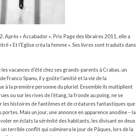
 Après « Accabador », Prix Page des libraires 2011, elle a
itré « Et l’Eglise créa la femme ». Ses livres sont traduits dans
 les vacances d’été chez ses grands-parents à Crabas, un
e Franco Spanu, il y goûte l’amitié et la vie de la
e à la première personne du pluriel. Ensemble ils multiplient
es ou sur les rives de l’étang, la fronde au poing, ne se
r les histoires de fantômes et de créatures fantastiques que
eurs portes. Mais un jour, une annonce en apparence anodine – la
voler en éclats la sérénité des habitants, les divisant en deux
n terrible conflit qui culminera le jour de Pâques, lors de la