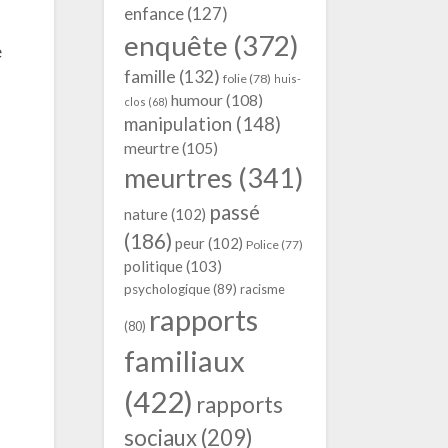
enfance
(127)
enquête
(372)
e
famille
(132)
folie
(78)
huis-
humour
(108)
clos
(68)
manipulation
(148)
meurtre
(105)
meurtres
(341)
passé
nature
(102)
(186)
peur
(102)
Police
(77)
politique
(103)
psychologique
(89)
racisme
rapports
(80)
familiaux
(422)
rapports
sociaux
(209)