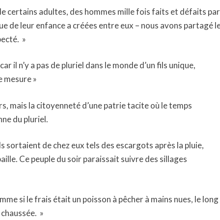
de certains adultes, des hommes mille fois faits et défaits par
 rue de leur enfance a créées entre eux – nous avons partagé l
pecté. »
 car il n’y a pas de pluriel dans le monde d’un fils unique,
ue mesure »
s, mais la citoyenneté d’une patrie tacite où le temps
ne du pluriel.
rds sortaient de chez eux tels des escargots après la pluie,
aille. Ce peuple du soir paraissait suivre des sillages
comme si le frais était un poisson à pêcher à mains nues, le long
a chaussée. »