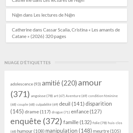
N@n
dans
Les lectures de N@n
Catherine
dans
Cassar Scalia, Cristina « Les amants de
Catane » (2026) 320 pages
NUAGE D’ÉTIQUETTES
amour
amitié
(220)
adolescence
(93)
(371)
angoisse
(78)
art
(67)
Aventure
(69)
condition féminine
deuil
(141)
disparition
(68)
couple
(68)
culpabilité
(69)
(145)
enfance
(127)
drame
(117)
drogue
(71)
enquête
(372)
famille
(132)
folie
(78)
huis-clos
manipulation
(148)
humour
(108)
meurtre
(105)
(68)