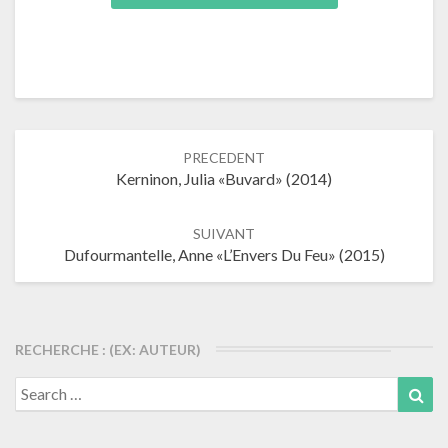
Navigation
PRECEDENT
dans
Kerninon, Julia «Buvard» (2014)
les
articles
SUIVANT
Dufourmantelle, Anne «L’Envers Du Feu» (2015)
RECHERCHE : (EX: AUTEUR)
Search
Sea
for: