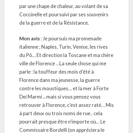
par une chape de chaleur, au volant de sa
Coccinelle et poursuivi par ses souvenirs
de la guerre et de la Résistance.
Mon avis
: Je poursuis ma promenade
italienne ; Naples, Turin, Venise, les rives
du Pô… Et direction la Toscane et ma chère
ville de Florence …La seule chose qui me
parle : la touffeur des mois d’été à
Florence dans ma jeunesse, la guerre
contre les moustiques… et la mer à Forte
Dei Marmi
..
mais si vous pensez vous
retrouver à Florence, c’est assez raté… Mis
à part deux ou trois noms de rue.. cela
pourrait presque être n’importe où… Le
Commissaire Bordelli (on appréciera le