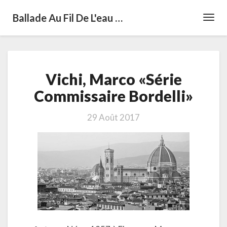
Ballade Au Fil De L'eau …
Toggl
Navig
Vichi,
Vichi, Marco «Série
Marco
«Série
Commissaire Bordelli»
Commissaire
Bordelli»
29 Août 2017