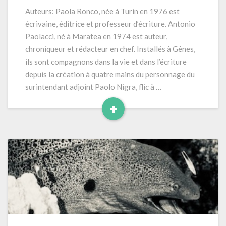
« Aujourd’hui
Auteurs: Paola Ronco, née à Turin en 1976 est
comme
écrivaine, éditrice et professeur d’écriture. Antonio
hier »
Paolacci, né à Maratea en 1974 est auteur,
(2026)
chroniqueur et rédacteur en chef. Installés à Gênes,
352
ils sont compagnons dans la vie et dans l’écriture
pages
depuis la création à quatre mains du personnage du
surintendant adjoint Paolo Nigra, flic à …
+
Read
More