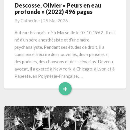
Descosse, Olivier « Peurs en eau
Descosse,
profonde » (2022) 496 pages
Olivier
« Peurs
By
Catherine
|
25 Mai 2026
en
eau
Auteur: Français, né à Marseille le 07.10.1962. Il est
profonde »
né d’un père anesthésiste et d’une mère
(2022)
psychanalyste. Pendant ses études de droit, il a
496
commencé à écrire des nouvelles, des « pensées »,
pages
des poèmes, des chansons et des scénarios. Devenu
avocat, il a exercé à New York, à Chicago, à Lyon et à
Papeete, en Polynésie-Française, …
+
Read
More