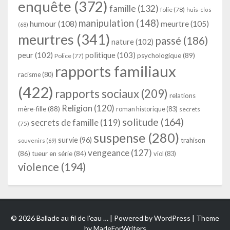
enquête
(372)
famille
(132)
folie
(78)
huis-clos
manipulation
(148)
humour
(108)
meurtre
(105)
(68)
meurtres
(341)
passé
(186)
nature
(102)
peur
(102)
politique
(103)
psychologique
(89)
Police
(77)
rapports familiaux
racisme
(80)
(422)
rapports sociaux
(209)
relations
Religion
(120)
mère-fille
(88)
roman historique
(83)
secrets
solitude
(164)
secrets de famille
(119)
(75)
suspense
(280)
survie
(96)
trahison
souvenirs
(69)
vengeance
(127)
(86)
tueur en série
(84)
viol
(83)
violence
(194)
© 2026 Ballade au fil de l'eau … | Powered by
WordPress
| Theme
by
MadeForWriters