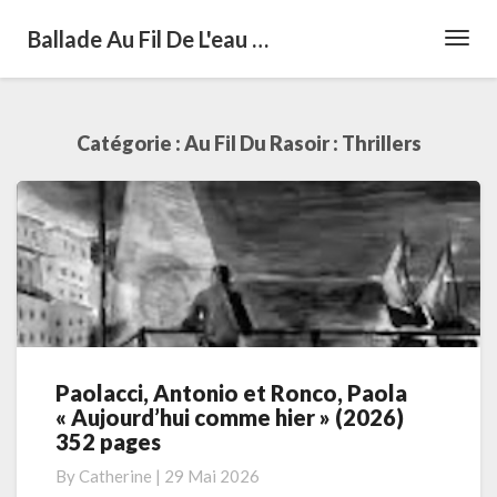
Ballade Au Fil De L'eau …
Toggl
Navig
Catégorie :
Au Fil Du Rasoir : Thrillers
Paolacci, Antonio et Ronco, Paola
Paolacci,
« Aujourd’hui comme hier » (2026)
Antonio
352 pages
et
Ronco,
By
Catherine
|
29 Mai 2026
Paola