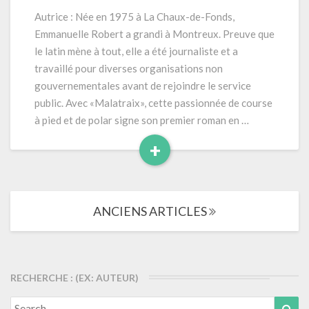
(2025)
Autrice : Née en 1975 à La Chaux-de-Fonds,
456
Emmanuelle Robert a grandi à Montreux. Preuve que
pages
le latin mène à tout, elle a été journaliste et a
travaillé pour diverses organisations non
gouvernementales avant de rejoindre le service
public. Avec «Malatraix», cette passionnée de course
à pied et de polar signe son premier roman en …
+
Read
More
Navigation
ANCIENS ARTICLES
dans
les
articles
RECHERCHE : (EX: AUTEUR)
Search
Sea