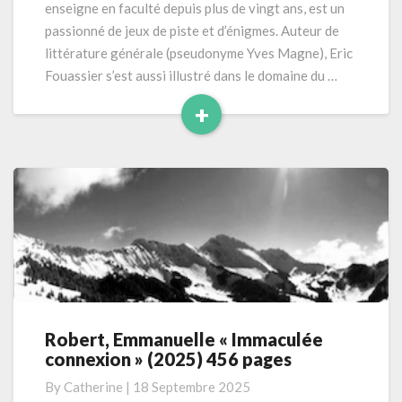
enseigne en faculté depuis plus de vingt ans, est un
400
passionné de jeux de piste et d’énigmes. Auteur de
pages
littérature générale (pseudonyme Yves Magne), Eric
Fouassier s’est aussi illustré dans le domaine du …
+
Read
More
Robert, Emmanuelle « Immaculée
Robert,
connexion » (2025) 456 pages
Emmanuelle
« Immaculée
By
Catherine
|
18 Septembre 2025
connexion »