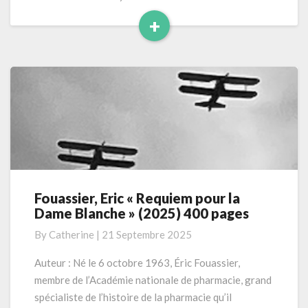
+
Read
More
Fouassier, Eric « Requiem pour la
Fouassier,
Dame Blanche » (2025) 400 pages
Eric
« Requiem
By
Catherine
|
21 Septembre 2025
pour
la
Auteur : Né le 6 octobre 1963, Éric Fouassier,
Dame
membre de l’Académie nationale de pharmacie, grand
Blanche »
spécialiste de l’histoire de la pharmacie qu’il
(2025)