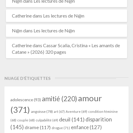
N@n
dans
Les lectures de N@n
Catherine
dans
Les lectures de N@n
N@n
dans
Les lectures de N@n
Catherine
dans
Cassar Scalia, Cristina « Les amants de
Catane » (2026) 320 pages
NUAGE D’ÉTIQUETTES
amour
amitié
(220)
adolescence
(93)
(371)
angoisse
(78)
art
(67)
Aventure
(69)
condition féminine
deuil
(141)
disparition
(68)
couple
(68)
culpabilité
(69)
(145)
enfance
(127)
drame
(117)
drogue
(71)