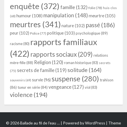
enquête
(372)
famille
(132)
folie
(78)
huis-clos
manipulation
(148)
humour
(108)
meurtre
(105)
(68)
meurtres
(341)
passé
(186)
nature
(102)
peur
(102)
politique
(103)
psychologique
(89)
Police
(77)
rapports familiaux
racisme
(80)
(422)
rapports sociaux
(209)
relations
Religion
(120)
mère-fille
(88)
roman historique
(83)
secrets
solitude
(164)
secrets de famille
(119)
(75)
suspense
(280)
survie
(96)
trahison
souvenirs
(69)
vengeance
(127)
(86)
tueur en série
(84)
viol
(83)
violence
(194)
© 2026 Ballade au fil de l'eau … | Powered by
WordPress
| Theme