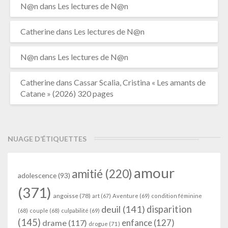
N@n
dans
Les lectures de N@n
Catherine
dans
Les lectures de N@n
N@n
dans
Les lectures de N@n
Catherine
dans
Cassar Scalia, Cristina « Les amants de
Catane » (2026) 320 pages
NUAGE D’ÉTIQUETTES
amour
amitié
(220)
adolescence
(93)
(371)
angoisse
(78)
art
(67)
Aventure
(69)
condition féminine
deuil
(141)
disparition
(68)
couple
(68)
culpabilité
(69)
(145)
enfance
(127)
drame
(117)
drogue
(71)