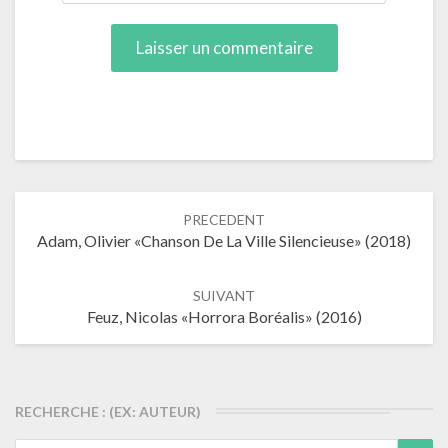
Navigation
PRECEDENT
dans
Adam, Olivier «Chanson De La Ville Silencieuse» (2018)
les
articles
SUIVANT
Feuz, Nicolas «Horrora Boréalis» (2016)
RECHERCHE : (EX: AUTEUR)