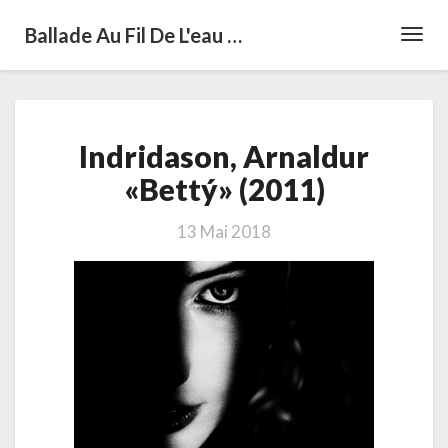
Ballade Au Fil De L'eau …
Toggl
Navig
Indridason,
Indridason, Arnaldur
Arnaldur
«Bettý»
«Bettý» (2011)
(2011)
13 Mai 2018