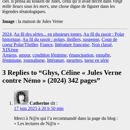
ciel. Il pensa au kraken de Jules, celui qu’il avait décrit dans
Vingt
mille lieues sous les mers
, une chose digne de figurer dans les
légendes tératologiques.
Image
: la maison de Jules Verne
2024
,
Au fil des séries... en plusieurs tomes
,
Au fil du rasoir : Polar
historique
,
Au fil du rasoir : polars, thrillers, suspense
,
Coup de
coeur Polar/Thriller
,
France
,
littérature française
,
Non classé
,
XIXème
Amiens
,
amour
,
condition féminine
,
émancipation
,
enquête
,
féminisme
,
journalisme
,
littérature
,
meurtres
,
tueur en série
3 Replies to “Ghys, Céline « Jules Verne
contre Némo » (2024) 342 pages”
Catherine
dit :
17 juin 2025 à 20 h 50 min
Merci à N@n qui l’a recommandé dans la page du blog :
« Les lectures de N@n »