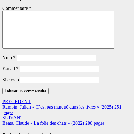
Commentaire
*
Nom
*
E-mail
*
Site web
Navigation
PRECEDENT
Rampin, Julien « C’est pas marqué dans les livres » (2025) 251
dans
pages
les
SUIVANT
Béata, Claude « La folie des chats » (2022) 288 pages
articles