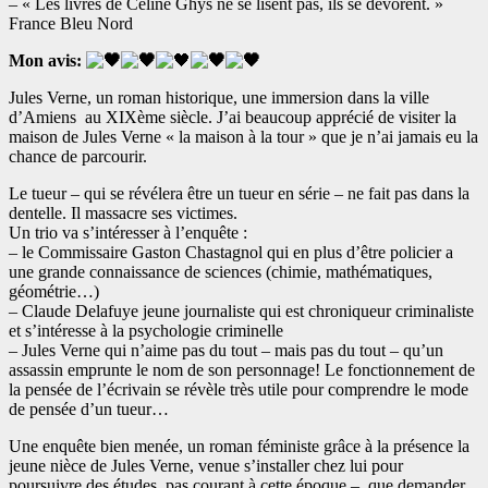
– « Les livres de Céline Ghys ne se lisent pas, ils se dévorent. »
France Bleu Nord
Mon avis:
Jules Verne, un roman historique, une immersion dans la ville
d’Amiens
au XIXème siècle. J’ai beaucoup apprécié de visiter la
maison de Jules Verne « la maison à la tour » que je n’ai jamais eu la
chance de parcourir.
Le tueur – qui se révélera être un tueur en série – ne fait pas dans la
dentelle. Il massacre ses victimes.
Un trio va s’intéresser à l’enquête :
– le Commissaire Gaston Chastagnol qui en plus d’être policier a
une grande connaissance de sciences (chimie, mathématiques,
géométrie…)
– Claude Delafuye jeune journaliste qui est chroniqueur criminaliste
et s’intéresse à la psychologie criminelle
– Jules Verne qui n’aime pas du tout – mais pas du tout – qu’un
assassin emprunte le nom de son personnage! Le fonctionnement de
la pensée de l’écrivain se révèle très utile pour comprendre le mode
de pensée d’un tueur…
Une enquête bien menée, un roman féministe grâce à la présence la
jeune nièce de Jules Verne, venue s’installer chez lui pour
poursuivre des études, pas courant à cette époque –
que demander