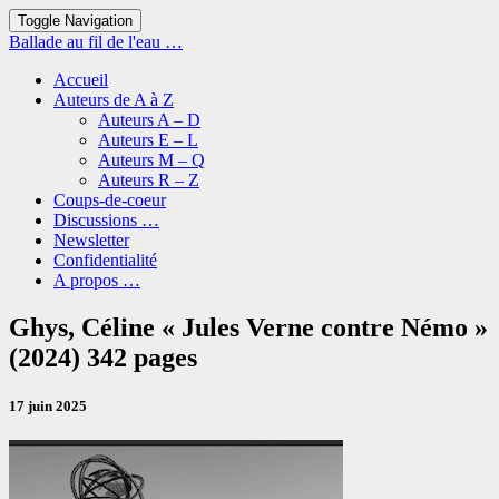
Toggle Navigation
Ballade au fil de l'eau …
Accueil
Auteurs de A à Z
Auteurs A – D
Auteurs E – L
Auteurs M – Q
Auteurs R – Z
Coups-de-coeur
Discussions …
Newsletter
Confidentialité
A propos …
Ghys,
Ghys, Céline « Jules Verne contre Némo »
Céline
(2024) 342 pages
« Jules
Verne
contre
17 juin 2025
Némo »
(2024)
342
pages