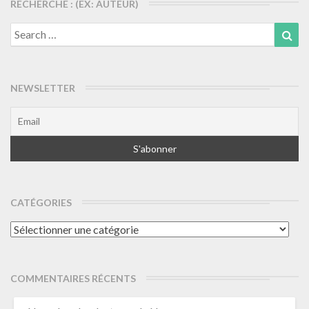
RECHERCHE : (EX: AUTEUR)
Search
Sea
for:
NEWSLETTER
CATÉGORIES
Catégories
COMMENTAIRES RÉCENTS