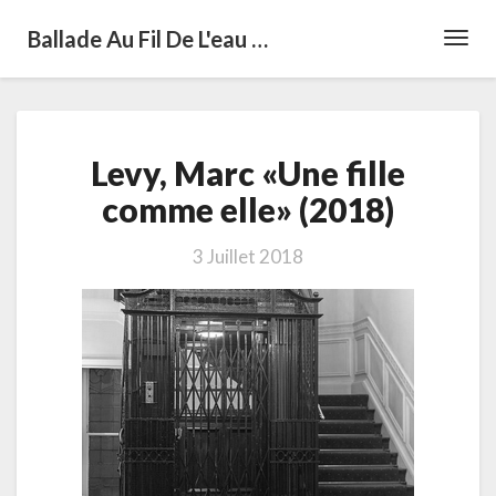
Ballade Au Fil De L'eau …
Toggl
Navig
Levy,
Levy, Marc «Une fille
Marc
«Une
comme elle» (2018)
fille
comme
3 Juillet 2018
elle»
(2018)