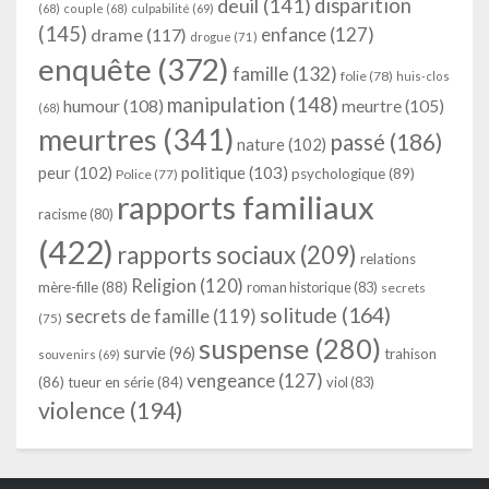
deuil
(141)
disparition
(68)
couple
(68)
culpabilité
(69)
(145)
enfance
(127)
drame
(117)
drogue
(71)
enquête
(372)
famille
(132)
folie
(78)
huis-clos
manipulation
(148)
humour
(108)
meurtre
(105)
(68)
meurtres
(341)
passé
(186)
nature
(102)
peur
(102)
politique
(103)
psychologique
(89)
Police
(77)
rapports familiaux
racisme
(80)
(422)
rapports sociaux
(209)
relations
Religion
(120)
mère-fille
(88)
roman historique
(83)
secrets
solitude
(164)
secrets de famille
(119)
(75)
suspense
(280)
survie
(96)
trahison
souvenirs
(69)
vengeance
(127)
(86)
tueur en série
(84)
viol
(83)
violence
(194)