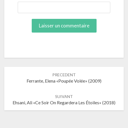
Navigation
PRECEDENT
dans
Ferrante, Elena «Poupée Volée» (2009)
les
articles
SUIVANT
Ehsani, Ali «Ce Soir On Regardera Les Étoiles» (2018)