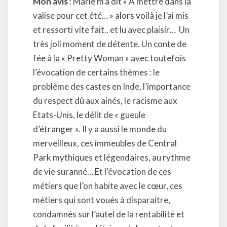
Mon avis
: Marie m’a dit « A mettre dans la
valise pour cet été… » alors voilà je l’ai mis
et ressorti vite fait.. et lu avec plaisir… Un
très joli moment de détente. Un conte de
fée à la « Pretty Woman » avec toutefois
l’évocation de certains thèmes : le
problème des castes en Inde, l’importance
du respect dû aux ainés, le racisme aux
Etats-Unis, le délit de « gueule
d’étranger ». Il y a aussi le monde du
merveilleux, ces immeubles de Central
Park mythiques et légendaires, au rythme
de vie suranné… Et l’évocation de ces
métiers que l’on habite avec le cœur, ces
métiers qui sont voués à disparaitre,
condamnés sur l’autel de la rentabilité et