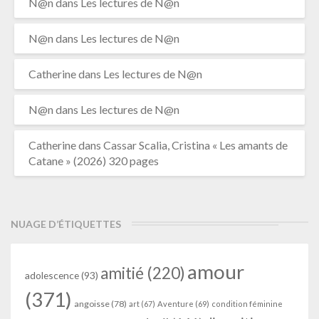
N@n
dans
Les lectures de N@n
N@n
dans
Les lectures de N@n
Catherine
dans
Les lectures de N@n
N@n
dans
Les lectures de N@n
Catherine
dans
Cassar Scalia, Cristina « Les amants de
Catane » (2026) 320 pages
NUAGE D’ÉTIQUETTES
amour
amitié
(220)
adolescence
(93)
(371)
angoisse
(78)
art
(67)
Aventure
(69)
condition féminine