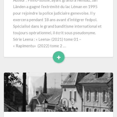
Auteur : Finno-suisse, ayant grandi à Nendaz, Jan
456
Länden a gagné l’extrémité du lac Léman en 1995
pages
pour rejoindre la police judiciaire genevoise. Il y
(Série
exercera pendant 18 ans avant d’intégrer fedpol.
Leena
Spécialisé dans le grand banditisme international et
–
tome
toujours opérationnel, il écrit sous pseudonyme.
3)
Série Leena : « Leena« (2021) tome 01 –
« Rapimentu« (2022) tome 2 …
+
Read
More