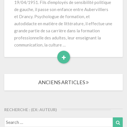
19/04/1951. Fils d’employés de sensibilité politique
(2012)
de gauche, il passe son enfance entre Aubervilliers
et Drancy. Psychologue de formation, et
autodidacte en matière de littérature, il effectue une
grande partie de sa carrière dans la formation
professionnelle des adultes, leur enseignant la
communication, la culture …
+
Read
More
Navigation
ANCIENS ARTICLES
dans
les
articles
RECHERCHE : (EX: AUTEUR)
Search
Sea
for: