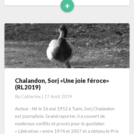
+
Read
More
Chalandon, Sorj «Une joie féroce»
Chalandon,
(RL2019)
Sorj
«Une
By
Catherine
|
17 Août 2019
joie
féroce»
Auteur : Né le 16 mai 1952 à Tunis, Sorj Chalandon
(RL2019)
est journaliste. Grand reporter, il a couvert de
nombreux conflits et procès pour le quotidien
« Libération » entre 1974 et 2007 et a obtenu le Prix