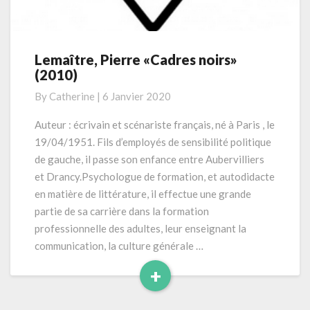
Lemaître, Pierre «Cadres noirs»
Lemaître,
(2010)
Pierre
«Cadres
By
Catherine
|
6 Janvier 2020
noirs»
(2010)
Auteur : écrivain et scénariste français, né à Paris , le
19/04/1951. Fils d’employés de sensibilité politique
de gauche, il passe son enfance entre Aubervilliers
et Drancy.Psychologue de formation, et autodidacte
en matière de littérature, il effectue une grande
partie de sa carrière dans la formation
professionnelle des adultes, leur enseignant la
communication, la culture générale …
+
Read
More