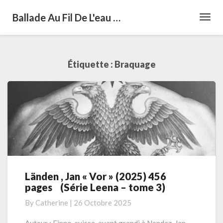
Ballade Au Fil De L'eau …
Toggl
Navig
Étiquette :
Braquage
Länden , Jan « Vor » (2025) 456
Länden
pages (Série Leena – tome 3)
,
Jan
By
Catherine
|
26 Octobre 2025
« Vor »
(2025)