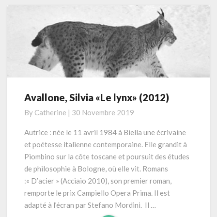
Avallone, Silvia «Le lynx» (2012)
Avallone,
Silvia
By
Catherine
|
30 Novembre 2019
«Le
lynx»
Autrice : née le 11 avril 1984 à Biella une écrivaine
(2012)
et poétesse italienne contemporaine. Elle grandit à
Piombino sur la côte toscane et poursuit des études
de philosophie à Bologne, où elle vit. Romans
:« D’acier » (Acciaio 2010), son premier roman,
remporte le prix Campiello Opera Prima. Il est
adapté à l’écran par Stefano Mordini. Il …