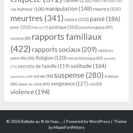
famille
(132)
folie
(78)
huis-clos
manipulation
(148)
humour
(108)
meurtre
(105)
(68)
meurtres
(341)
passé
(186)
nature
(102)
peur
(102)
politique
(103)
psychologique
(89)
Police
(77)
rapports familiaux
racisme
(80)
(422)
rapports sociaux
(209)
relations
Religion
(120)
mère-fille
(88)
roman historique
(83)
secrets
solitude
(164)
secrets de famille
(119)
(75)
suspense
(280)
survie
(96)
trahison
souvenirs
(69)
vengeance
(127)
(86)
tueur en série
(84)
viol
(83)
violence
(194)
© 2026 Ballade au fil de l'eau … | Powered by
WordPress
| Theme
by
MadeForWriters