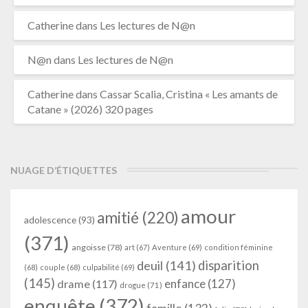
Catherine
dans
Les lectures de N@n
N@n
dans
Les lectures de N@n
Catherine
dans
Cassar Scalia, Cristina « Les amants de
Catane » (2026) 320 pages
NUAGE D’ÉTIQUETTES
amour
amitié
(220)
adolescence
(93)
(371)
angoisse
(78)
art
(67)
Aventure
(69)
condition féminine
deuil
(141)
disparition
(68)
couple
(68)
culpabilité
(69)
(145)
enfance
(127)
drame
(117)
drogue
(71)
enquête
(372)