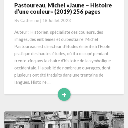
Pastoureau, Michel «Jaune – Histoire
Pastoureau,
d’une couleur» (2019) 256 pages
Michel
«Jaune
By
Catherine
|
18 Juillet 2023
–
Histoire
Auteur : Historien, spécialiste des couleurs, des
d’une
images, des emblèmes et du bestiaire, Michel
couleur»
Pastoureau est directeur d’études émérite à l’Ecole
(2019)
pratique des hautes études, où il a occupé pendant
256
trente-cinq ans la chaire d’histoire de la symbolique
pages
occidentale. Il a publié de nombreux ouvrages, dont
plusieurs ont été traduits dans une trentaine de
langues. Histoire …
+
Read
More