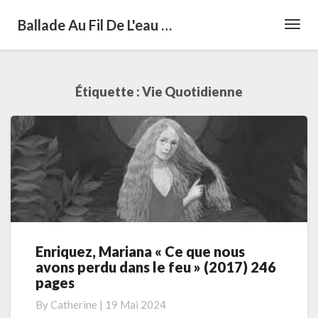
Ballade Au Fil De L'eau …
Toggl
Navig
Étiquette :
Vie Quotidienne
Enriquez, Mariana « Ce que nous
Enriquez,
avons perdu dans le feu » (2017) 246
Mariana
pages
« Ce
que
By
Catherine
|
19 Mai 2024
nous