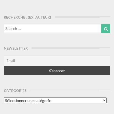
More
RECHERCHE : (EX: AUTEUR)
Search
Sea
for:
NEWSLETTER
CATÉGORIES
Catégories