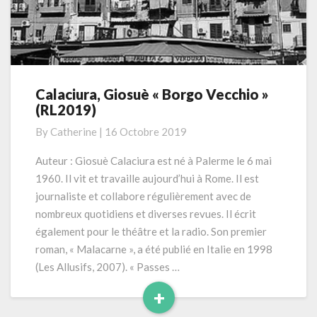
Calaciura, Giosuè « Borgo Vecchio »
Calaciura,
(RL2019)
Giosuè
«
By
Catherine
|
16 Octobre 2019
Borgo
Vecchio
Auteur : Giosuè Calaciura est né à Palerme le 6 mai
»
1960. Il vit et travaille aujourd’hui à Rome. Il est
(RL2019)
journaliste et collabore régulièrement avec de
nombreux quotidiens et diverses revues. Il écrit
également pour le théâtre et la radio. Son premier
roman, « Malacarne », a été publié en Italie en 1998
(Les Allusifs, 2007). « Passes …
+
Read