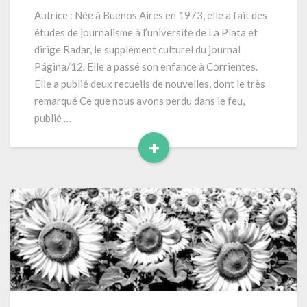
avons
Autrice : Née à Buenos Aires en 1973, elle a fait des
perdu
études de journalisme à l’université de La Plata et
dans
dirige Radar, le supplément culturel du journal
le
Página/12. Elle a passé son enfance à Corrientes.
feu »
Elle a publié deux recueils de nouvelles, dont le très
(2017)
246
remarqué Ce que nous avons perdu dans le feu,
pages
publié …
+
Read
More