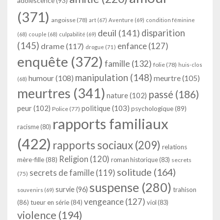
adolescence
(93)
(371)
angoisse
(78)
art
(67)
Aventure
(69)
condition féminine
deuil
(141)
disparition
(68)
couple
(68)
culpabilité
(69)
(145)
enfance
(127)
drame
(117)
drogue
(71)
enquête
(372)
famille
(132)
folie
(78)
huis-clos
manipulation
(148)
humour
(108)
meurtre
(105)
(68)
meurtres
(341)
passé
(186)
nature
(102)
peur
(102)
politique
(103)
psychologique
(89)
Police
(77)
rapports familiaux
racisme
(80)
(422)
rapports sociaux
(209)
relations
Religion
(120)
mère-fille
(88)
roman historique
(83)
secrets
solitude
(164)
secrets de famille
(119)
(75)
suspense
(280)
survie
(96)
trahison
souvenirs
(69)
vengeance
(127)
(86)
tueur en série
(84)
viol
(83)
violence
(194)