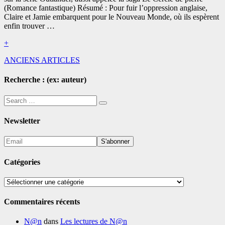
(Romance fantastique) Résumé : Pour fuir l’oppression anglaise,
Claire et Jamie embarquent pour le Nouveau Monde, où ils espèrent
enfin trouver …
Read
+
More
Navigation
ANCIENS ARTICLES
dans
Recherche : (ex: auteur)
les
Search
articles
Search
for:
Newsletter
Catégories
Catégories
Commentaires récents
N@n
dans
Les lectures de N@n