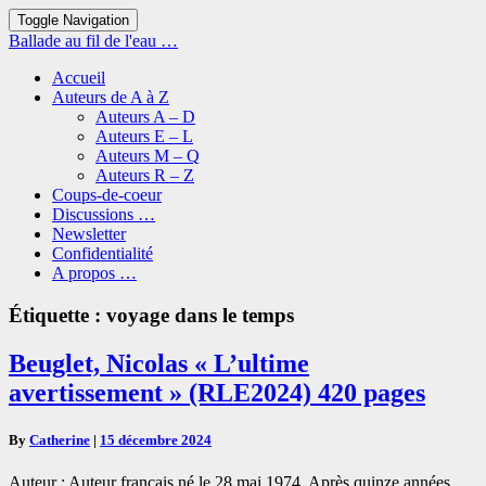
Toggle Navigation
Ballade au fil de l'eau …
Accueil
Auteurs de A à Z
Auteurs A – D
Auteurs E – L
Auteurs M – Q
Auteurs R – Z
Coups-de-coeur
Discussions …
Newsletter
Confidentialité
A propos …
Étiquette :
voyage dans le temps
Beuglet,
Beuglet, Nicolas « L’ultime
Nicolas
avertissement » (RLE2024) 420 pages
« L’ultime
avertissement »
(RLE2024)
By
Catherine
|
15 décembre 2024
420
pages
Auteur : Auteur français né le 28 mai 1974. Après quinze années