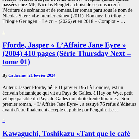
passées chez M6, Nicolas Beuglet a choisi de se consacrer à
l’écriture de scénarios et de romans.1er roman paru sous le nom de
Nicolas Sker : «Le premier crâne» (2011). Romans: La trilogie
Trilogie Geringën « Le cri » (2026) et en 2018 « Complot » …
Read
+
More
Fforde,
Fforde, Jasper « L’Affaire Jane Eyre »
Jasper
(2004) 410 pages (Série Thursday Next –
« L’Affaire
Jane
tome 01)
Eyre »
(2004)
By
Catherine
|
21 février 2024
410
pages
Auteur: Jasper Fforde, né le 11 janvier 1961 à Londres, est un
(Série
écrivain britannique qui vit au Pays de Galles, à Hay on Wye, petit
Thursday
village paisible du Pays de Galles qui abrite trente librairies. Son
Next
premier roman, « L’Affaire Jane Eyre« , a essuyé 76 refus d’éditeurs
–
avant d’être finalement accepté et publié par Penguin. Le …
tome
01)
Read
+
More
Kawaguchi,
Kawaguchi, Toshikazu «Tant que le café
Toshikazu