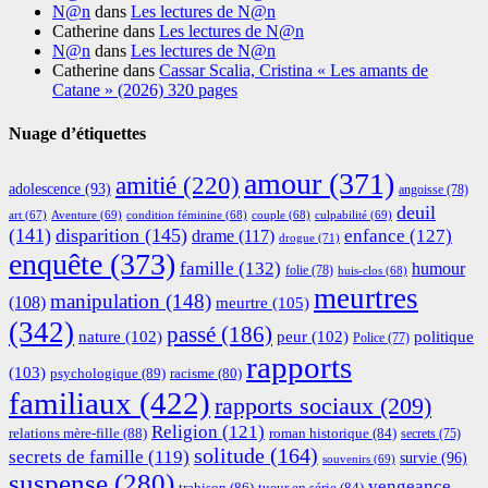
N@n
dans
Les lectures de N@n
Catherine
dans
Les lectures de N@n
N@n
dans
Les lectures de N@n
Catherine
dans
Cassar Scalia, Cristina « Les amants de
Catane » (2026) 320 pages
Nuage d’étiquettes
amour
(371)
amitié
(220)
adolescence
(93)
angoisse
(78)
deuil
Aventure
(69)
condition féminine
(68)
couple
(68)
culpabilité
(69)
art
(67)
(141)
disparition
(145)
enfance
(127)
drame
(117)
drogue
(71)
enquête
(373)
famille
(132)
humour
folie
(78)
huis-clos
(68)
meurtres
manipulation
(148)
(108)
meurtre
(105)
(342)
passé
(186)
nature
(102)
peur
(102)
politique
Police
(77)
rapports
(103)
psychologique
(89)
racisme
(80)
familiaux
(422)
rapports sociaux
(209)
Religion
(121)
relations mère-fille
(88)
roman historique
(84)
secrets
(75)
solitude
(164)
secrets de famille
(119)
survie
(96)
souvenirs
(69)
suspense
(280)
vengeance
trahison
(86)
tueur en série
(84)