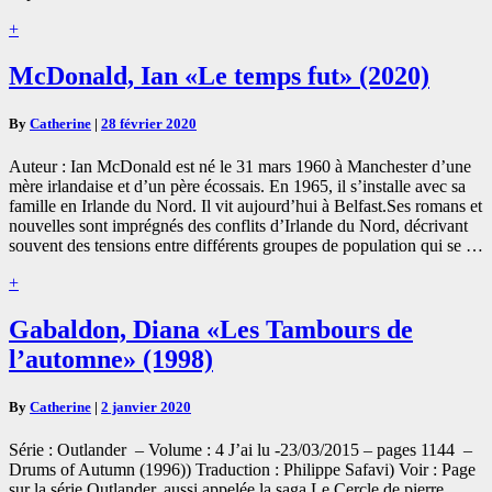
Read
+
More
McDonald,
McDonald, Ian «Le temps fut» (2020)
Ian
«Le
By
Catherine
|
28 février 2020
temps
fut»
Auteur : Ian McDonald est né le 31 mars 1960 à Manchester d’une
(2020)
mère irlandaise et d’un père écossais. En 1965, il s’installe avec sa
famille en Irlande du Nord. Il vit aujourd’hui à Belfast.Ses romans et
nouvelles sont imprégnés des conflits d’Irlande du Nord, décrivant
souvent des tensions entre différents groupes de population qui se …
Read
+
More
Gabaldon,
Gabaldon, Diana «Les Tambours de
Diana
l’automne» (1998)
«Les
Tambours
de
By
Catherine
|
2 janvier 2020
l’automne»
(1998)
Série : Outlander – Volume : 4 J’ai lu -23/03/2015 – pages 1144 –
Drums of Autumn (1996)) Traduction : Philippe Safavi) Voir : Page
sur la série Outlander, aussi appelée la saga Le Cercle de pierre