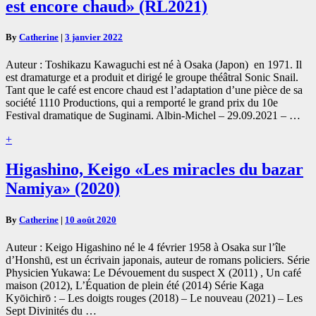
est encore chaud» (RL2021)
«Tant
que
le
By
Catherine
|
3 janvier 2022
café
est
Auteur : Toshikazu Kawaguchi est né à Osaka (Japon) en 1971. Il
encore
est dramaturge et a produit et dirigé le groupe théâtral Sonic Snail.
chaud»
Tant que le café est encore chaud est l’adaptation d’une pièce de sa
(RL2021)
société 1110 Productions, qui a remporté le grand prix du 10e
Festival dramatique de Suginami. Albin-Michel – 29.09.2021 – …
Read
+
More
Higashino,
Higashino, Keigo «Les miracles du bazar
Keigo
Namiya» (2020)
«Les
miracles
du
By
Catherine
|
10 août 2020
bazar
Namiya»
Auteur : Keigo Higashino né le 4 février 1958 à Osaka sur l’île
(2020)
d’Honshū, est un écrivain japonais, auteur de romans policiers. Série
Physicien Yukawa: Le Dévouement du suspect X (2011) , Un café
maison (2012), L’Équation de plein été (2014) Série Kaga
Kyōichirō : – Les doigts rouges (2018) – Le nouveau (2021) – Les
Sept Divinités du …