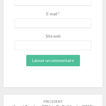
E-mail
*
Site web
Navigation
PRECEDENT
dans