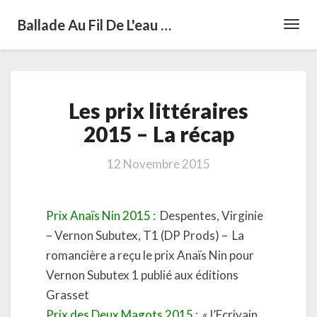
Ballade Au Fil De L'eau …
Toggl
Navig
Les
Les prix littéraires
prix
littéraires
2015 – La récap
2015
–
12 Novembre 2015
La
récap
Prix Anaïs Nin 2015 :
Despentes, Virginie
– Vernon Subutex, T1 (DP Prods) – La
romancière a reçu le prix Anaïs Nin pour
Vernon Subutex 1 publié aux éditions
Grasset
Prix des Deux Magots 2015 :
« l’Ecrivain