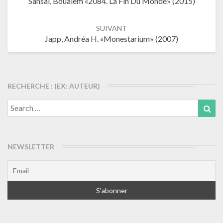
Sansal, Boualem «2084. La Fin Du Monde» (2015)
les
articles
SUIVANT
Japp, Andréa H. «Monestarium» (2007)
RECHERCHE : (EX: AUTEUR)
Search
Sea
for:
NEWSLETTER