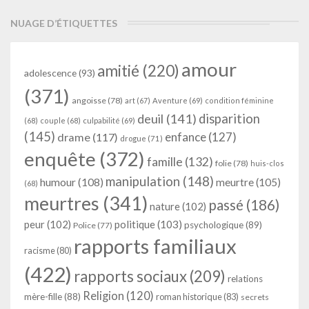
NUAGE D’ÉTIQUETTES
amour
amitié
(220)
adolescence
(93)
(371)
angoisse
(78)
art
(67)
Aventure
(69)
condition féminine
deuil
(141)
disparition
(68)
couple
(68)
culpabilité
(69)
(145)
enfance
(127)
drame
(117)
drogue
(71)
enquête
(372)
famille
(132)
folie
(78)
huis-clos
manipulation
(148)
humour
(108)
meurtre
(105)
(68)
meurtres
(341)
passé
(186)
nature
(102)
peur
(102)
politique
(103)
psychologique
(89)
Police
(77)
rapports familiaux
racisme
(80)
(422)
rapports sociaux
(209)
relations
Religion
(120)
mère-fille
(88)
roman historique
(83)
secrets