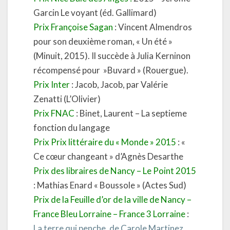
Garcin Le voyant (éd. Gallimard)
Prix Françoise Sagan
: Vincent Almendros
pour son deuxième roman, « Un été »
(Minuit, 2015). Il succède à Julia Kerninon
récompensé pour »Buvard » (Rouergue).
Prix Inter
: Jacob, Jacob, par Valérie
Zenatti (L’Olivier)
Prix FNAC
: Binet, Laurent – La septieme
fonction du langage
Prix Prix littéraire du « Monde » 2015
: «
Ce cœur changeant » d’Agnès Desarthe
Prix des libraires de Nancy – Le Point 2015
: Mathias Enard « Boussole » (Actes Sud)
Prix de la Feuille d’or de la ville de Nancy –
France Bleu Lorraine – France 3 Lorraine
:
La terre qui penche, de Carole Martinez