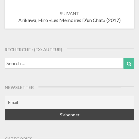
articles
SUIVANT
Arikawa, Hiro «Les Mémoires D’un Chat» (2017)
RECHERCHE : (EX: AUTEUR)
Search
Sea
for:
NEWSLETTER
CATÉGORIES