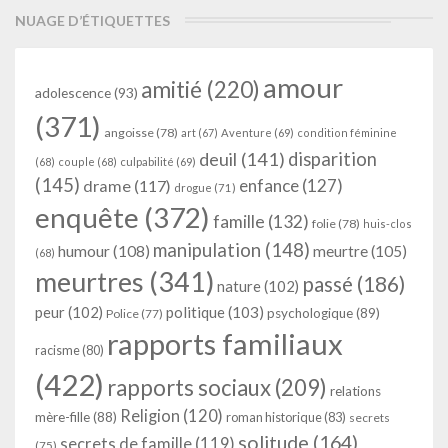
NUAGE D’ÉTIQUETTES
amour
amitié
(220)
adolescence
(93)
(371)
angoisse
(78)
art
(67)
Aventure
(69)
condition féminine
deuil
(141)
disparition
(68)
couple
(68)
culpabilité
(69)
(145)
enfance
(127)
drame
(117)
drogue
(71)
enquête
(372)
famille
(132)
folie
(78)
huis-clos
manipulation
(148)
humour
(108)
meurtre
(105)
(68)
meurtres
(341)
passé
(186)
nature
(102)
peur
(102)
politique
(103)
psychologique
(89)
Police
(77)
rapports familiaux
racisme
(80)
(422)
rapports sociaux
(209)
relations
Religion
(120)
mère-fille
(88)
roman historique
(83)
secrets
solitude
(164)
secrets de famille
(119)
(75)