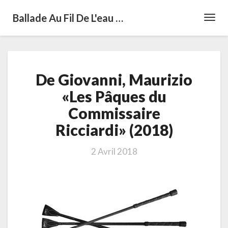
Ballade Au Fil De L'eau …
Toggl
Navig
De
De Giovanni, Maurizio
Giovanni,
Maurizio
«Les Pâques du
«Les
Commissaire
Pâques
du
Ricciardi» (2018)
Commissaire
Ricciardi»
2 Avril 2018
(2018)