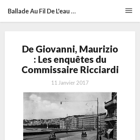
Ballade Au Fil De L'eau …
Toggl
Navig
De
De Giovanni, Maurizio
Giovanni,
Maurizio
: Les enquêtes du
:
Commissaire Ricciardi
Les
enquêtes
du
11 Janvier 2017
Commissaire
Ricciardi