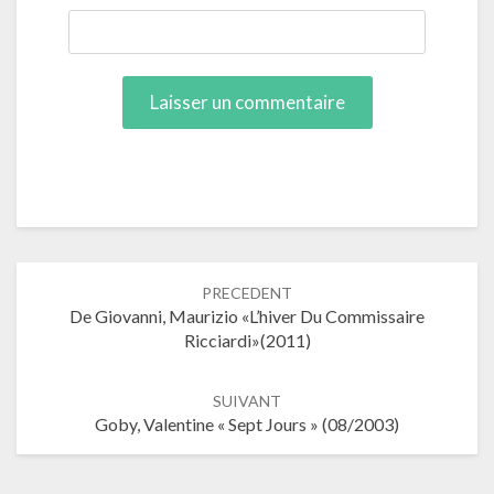
Navigation
PRECEDENT
dans
De Giovanni, Maurizio «L’hiver Du Commissaire
les
Ricciardi»(2011)
articles
SUIVANT
Goby, Valentine « Sept Jours » (08/2003)