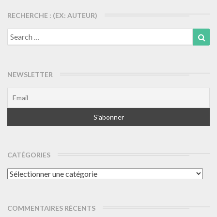
RECHERCHE : (EX: AUTEUR)
Search
Sea
for:
NEWSLETTER
CATÉGORIES
Catégories
COMMENTAIRES RÉCENTS