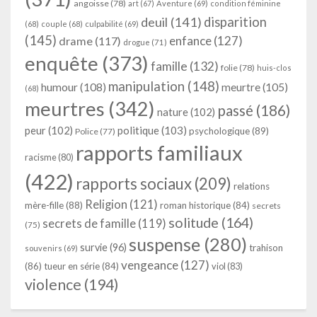
angoisse
(78)
art
(67)
Aventure
(69)
condition féminine
deuil
(141)
disparition
(68)
couple
(68)
culpabilité
(69)
(145)
enfance
(127)
drame
(117)
drogue
(71)
enquête
(373)
famille
(132)
folie
(78)
huis-clos
manipulation
(148)
humour
(108)
meurtre
(105)
(68)
meurtres
(342)
passé
(186)
nature
(102)
peur
(102)
politique
(103)
psychologique
(89)
Police
(77)
rapports familiaux
racisme
(80)
(422)
rapports sociaux
(209)
relations
Religion
(121)
mère-fille
(88)
roman historique
(84)
secrets
solitude
(164)
secrets de famille
(119)
(75)
suspense
(280)
survie
(96)
trahison
souvenirs
(69)
vengeance
(127)
(86)
tueur en série
(84)
viol
(83)
violence
(194)