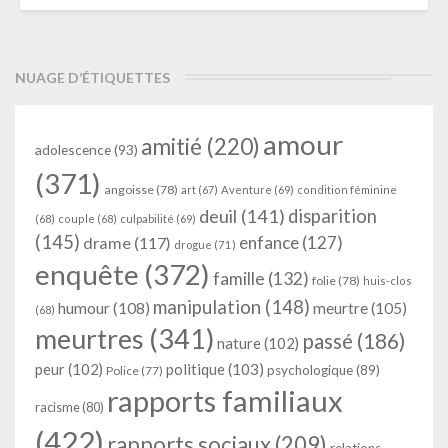
NUAGE D’ÉTIQUETTES
amour
amitié
(220)
adolescence
(93)
(371)
angoisse
(78)
art
(67)
Aventure
(69)
condition féminine
deuil
(141)
disparition
(68)
couple
(68)
culpabilité
(69)
(145)
enfance
(127)
drame
(117)
drogue
(71)
enquête
(372)
famille
(132)
folie
(78)
huis-clos
manipulation
(148)
humour
(108)
meurtre
(105)
(68)
meurtres
(341)
passé
(186)
nature
(102)
peur
(102)
politique
(103)
psychologique
(89)
Police
(77)
rapports familiaux
racisme
(80)
(422)
rapports sociaux
(209)