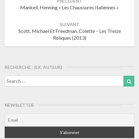
PRECEDENT
dans
Mankell, Henning « Les Chaussures Italiennes »
les
articles
SUIVANT
Scott, Michael Et Freedman, Colette – Les Treize
Reliques (2013)
RECHERCHE : (EX: AUTEUR)
Search
Sea
for:
NEWSLETTER