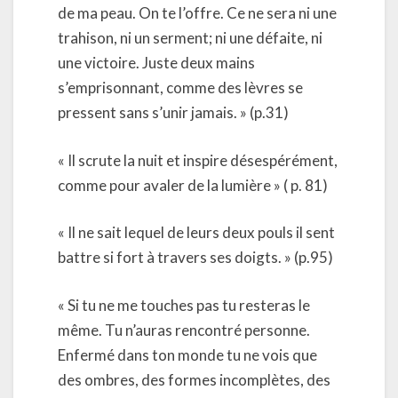
de ma peau. On te l’offre. Ce ne sera ni une
trahison, ni un serment; ni une défaite, ni
une victoire. Juste deux mains
s’emprisonnant, comme des lèvres se
pressent sans s’unir jamais. » (p.31)
« Il scrute la nuit et inspire désespérément,
comme pour avaler de la lumière » ( p. 81)
« Il ne sait lequel de leurs deux pouls il sent
battre si fort à travers ses doigts. » (p.95)
« Si tu ne me touches pas tu resteras le
même. Tu n’auras rencontré personne.
Enfermé dans ton monde tu ne vois que
des ombres, des formes incomplètes, des