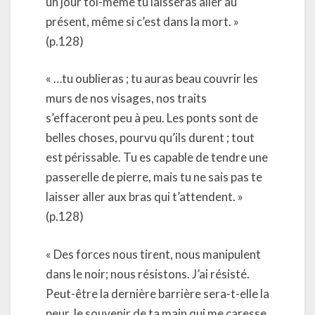
un jour toi-même tu laisseras aller au
présent, même si c’est dans la mort. »
(p.128)
« …tu oublieras ; tu auras beau couvrir les
murs de nos visages, nos traits
s’effaceront peu à peu. Les ponts sont de
belles choses, pourvu qu’ils durent ; tout
est périssable. Tu es capable de tendre une
passerelle de pierre, mais tu ne sais pas te
laisser aller aux bras qui t’attendent. »
(p.128)
« Des forces nous tirent, nous manipulent
dans le noir; nous résistons. J’ai résisté.
Peut-être la dernière barrière sera-t-elle la
peur, le souvenir de ta main qui me caresse