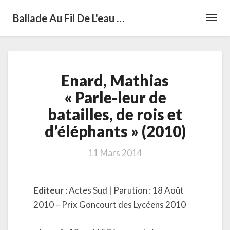
Ballade Au Fil De L'eau …
Toggl
Navig
Enard,
Enard, Mathias
Mathias
« Parle-
« Parle-leur de
leur
batailles, de rois et
de
batailles,
d’éléphants » (2010)
de
rois
11 Mars 2014
et
d’éléphants »
(2010)
Editeur
: Actes Sud | Parution : 18 Août
2010 – Prix Goncourt des Lycéens 2010