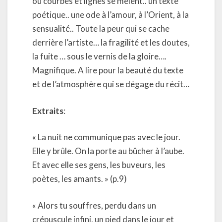
ou courbes et lignes se mêlent.. un texte
poétique.. une ode à l’amour, à l’Orient, à la
sensualité.. Toute la peur qui se cache
derrière l’artiste… la fragilité et les doutes,
la fuite … sous le vernis de la gloire….
Magnifique. A lire pour la beauté du texte
et de l’atmosphère qui se dégage du récit…
Extraits
:
« La nuit ne communique pas avec le jour.
Elle y brûle. On la porte au bûcher à l’aube.
Et avec elle ses gens, les buveurs, les
poètes, les amants. » (p.9)
« Alors tu souffres, perdu dans un
crépuscule infini, un pied dans le jour et