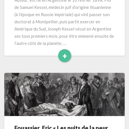
Auteur: est né en Argentine le 10 février 1898. Fils
(1928
de Samuel Kessel, médecin juif d’origine lituanienne
)
(à l’époque en Russie impériale) qui vint passer son
189
doctorat à Montpellier, puis partit exercer en
pages
Amérique du Sud, Joseph Kessel vécut en Argentine
ses tous premiers mois, pour être emmené ensuite de
l’autre côté de la planète, …
+
Read
More
Fouassier, Eric « Les nuits de la peur
Fouassier,