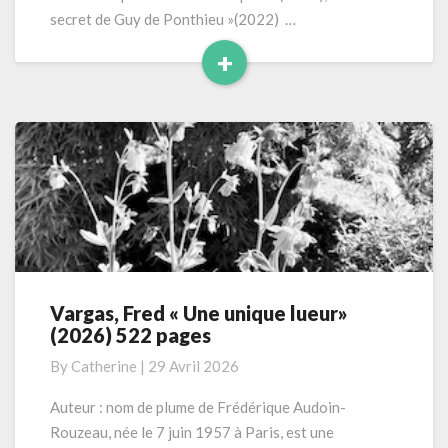
pages
secret de Guy de Ponthieu »(2022) …
+
Read
More
Vargas, Fred « Une unique lueur»
Vargas,
(2026) 522 pages
Fred
« Une
By
Catherine
|
29 Avril 2026
unique
lueur»
Auteur : nom de plume de Frédérique Audoin-
(2026)
Rouzeau, née le 7 juin 1957 à Paris, est une
522