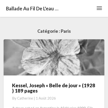
Ballade Au Fil De L'eau …
Toggl
Navig
Catégorie :
Paris
Kessel, Joseph « Belle de jour » (1928
Kessel,
) 189 pages
Joseph
« Belle
By
Catherine
|
1 Août 2026
de
jour »