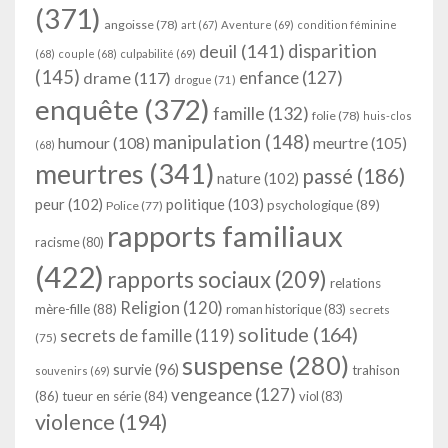
(371)
angoisse
(78)
art
(67)
Aventure
(69)
condition féminine
deuil
(141)
disparition
(68)
couple
(68)
culpabilité
(69)
(145)
enfance
(127)
drame
(117)
drogue
(71)
enquête
(372)
famille
(132)
folie
(78)
huis-clos
manipulation
(148)
humour
(108)
meurtre
(105)
(68)
meurtres
(341)
passé
(186)
nature
(102)
peur
(102)
politique
(103)
psychologique
(89)
Police
(77)
rapports familiaux
racisme
(80)
(422)
rapports sociaux
(209)
relations
Religion
(120)
mère-fille
(88)
roman historique
(83)
secrets
solitude
(164)
secrets de famille
(119)
(75)
suspense
(280)
survie
(96)
trahison
souvenirs
(69)
vengeance
(127)
(86)
tueur en série
(84)
viol
(83)
violence
(194)