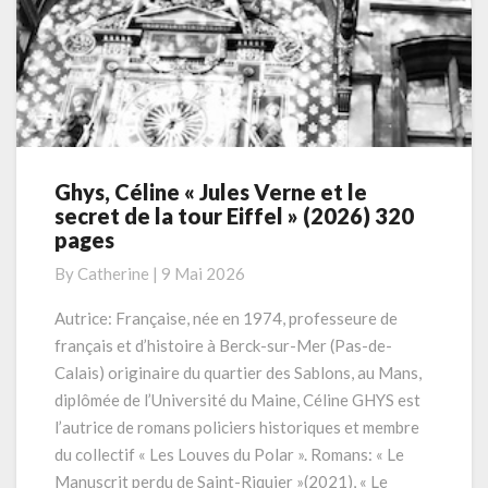
Ghys, Céline « Jules Verne et le
Ghys,
secret de la tour Eiffel » (2026) 320
Céline
pages
« Jules
Verne
By
Catherine
|
9 Mai 2026
et
le
Autrice: Française, née en 1974, professeure de
secret
français et d’histoire à Berck-sur-Mer (Pas-de-
de
Calais) originaire du quartier des Sablons, au Mans,
la
diplômée de l’Université du Maine, Céline GHYS est
tour
l’autrice de romans policiers historiques et membre
Eiffel »
(2026)
du collectif « Les Louves du Polar ». Romans: « Le
320
Manuscrit perdu de Saint-Riquier »(2021), « Le