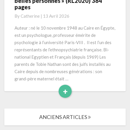
belles personnes » (RL2020) 384
Tobie
pages
-« La
société
By
Catherine
|
13 Avril 2026
des
belles
Auteur : né le 10 novembre 1948 au Caire en Égypte,
personnes »
est un psychologue, professeur émérite de
(RL2020)
psychologie à l’université Paris-VIII . Il est l’un des
384
représentants de l’ethnopsychiatrie française. Bi-
pages
national Egyptien et Français (depuis 1969) Les
parents de Tobie Nathan sont des juifs installés au
Caire depuis de nombreuses générations : son
grand-père maternel était …
+
Read
More
Navigation
ANCIENS ARTICLES
dans
les