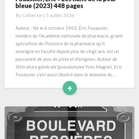
bleue (2023) 448 pages
Eric
« Les
By
Catherine
|
5 Juillet 2026
nuits
de
Auteur : Né le 6 octobre 1963, Éric Fouassier,
la
membre de l’Académie nationale de pharmacie, grand
peur
spécialiste de l’histoire de la pharmacie qu’il
bleue
enseigne en faculté depuis plus de vingt ans, est un
(2023)
passionné de jeux de piste et d’énigmes. Auteur de
448
pages
littérature générale (pseudonyme Yves Magne), Eric
Fouassier s’est aussi illustré dans le domaine du …
+
Read
More