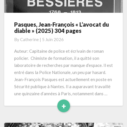
Pasques, Jean-François « L’avocat du
Pasques,
diable » (2025) 304 pages
Jean-
François
By
Catherine
|
5 Juin 2026
« L’avocat
du
Auteur: Capitaine de police et écrivain de roman
diable »
policier. Chimiste de formation, il a quitté son
(2025)
laboratoire de recherches par manque d’espace. Il est
304
entré dans la Police Nationale, un peu par hasard.
pages
Jean-François Pasques est actuellement en poste en
Sécurité publique à Nantes. Il a auparavant travaillé
une quinzaine d’années à Paris, notamment dans …
+
Read
More