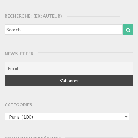
articles
RECHERCHE : (EX: AUTEUR)
Search
Sea
for:
NEWSLETTER
CATÉGORIES
Catégories