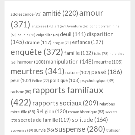
amour
amitié
(220)
adolescence
(93)
(371)
angoisse
(78)
art
(67)
Aventure
(69)
condition féminine
deuil
(141)
disparition
(68)
couple
(68)
culpabilité
(69)
(145)
enfance
(127)
drame
(117)
drogue
(71)
enquête
(372)
famille
(132)
folie
(78)
huis-clos
manipulation
(148)
humour
(108)
meurtre
(105)
(68)
meurtres
(341)
passé
(186)
nature
(102)
peur
(102)
politique
(103)
psychologique
(89)
Police
(77)
rapports familiaux
racisme
(80)
(422)
rapports sociaux
(209)
relations
Religion
(120)
mère-fille
(88)
roman historique
(83)
secrets
solitude
(164)
secrets de famille
(119)
(75)
suspense
(280)
survie
(96)
trahison
souvenirs
(69)