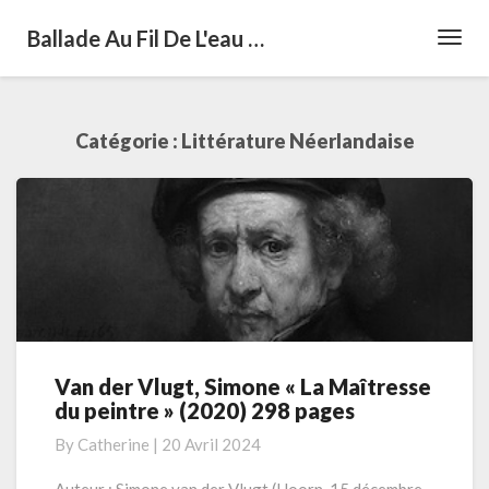
Ballade Au Fil De L'eau …
Toggl
Navig
Catégorie :
Littérature Néerlandaise
Van der Vlugt, Simone « La Maîtresse
Van
du peintre » (2020) 298 pages
der
Vlugt,
By
Catherine
|
20 Avril 2024
Simone
«