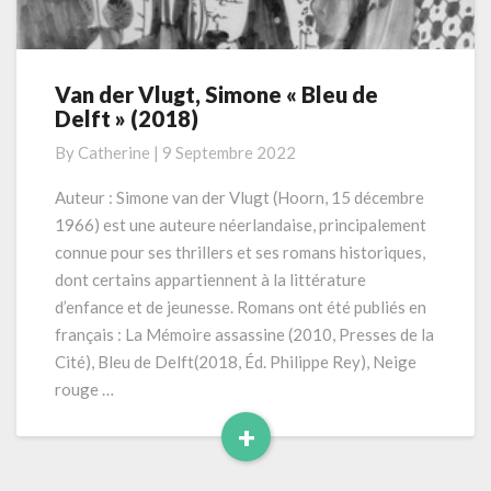
Van der Vlugt, Simone « Bleu de
Van
Delft » (2018)
der
Vlugt,
By
Catherine
|
9 Septembre 2022
Simone
«
Auteur : Simone van der Vlugt (Hoorn, 15 décembre
Bleu
1966) est une auteure néerlandaise, principalement
de
connue pour ses thrillers et ses romans historiques,
Delft
dont certains appartiennent à la littérature
»
d’enfance et de jeunesse. Romans ont été publiés en
(2018)
français : La Mémoire assassine (2010, Presses de la
Cité), Bleu de Delft(2018, Éd. Philippe Rey), Neige
rouge …
+
Read
More