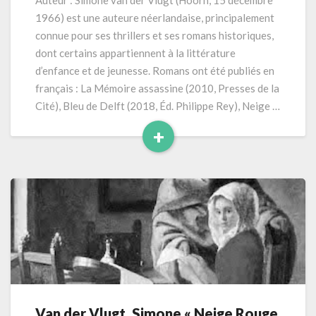
Auteur : Simone van der Vlugt (Hoorn, 15 décembre
La
1966) est une auteure néerlandaise, principalement
Maîtresse
connue pour ses thrillers et ses romans historiques,
du
dont certains appartiennent à la littérature
peintre
d’enfance et de jeunesse. Romans ont été publiés en
»
(2020)
français : La Mémoire assassine (2010, Presses de la
298
Cité), Bleu de Delft (2018, Éd. Philippe Rey), Neige …
pages
+
Read
More
Van der Vlugt, Simone « Neige Rouge
Van