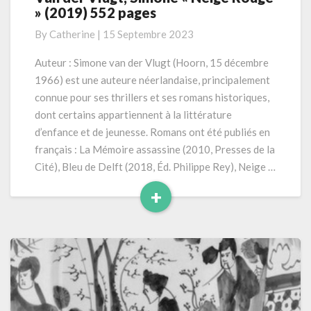
» (2019) 552 pages
der
Vlugt,
By
Catherine
|
15 Septembre 2023
Simone
«
Auteur : Simone van der Vlugt (Hoorn, 15 décembre
Neige
1966) est une auteure néerlandaise, principalement
Rouge
connue pour ses thrillers et ses romans historiques,
»
dont certains appartiennent à la littérature
(2019)
d’enfance et de jeunesse. Romans ont été publiés en
552
pages
français : La Mémoire assassine (2010, Presses de la
Cité), Bleu de Delft (2018, Éd. Philippe Rey), Neige …
+
Read
More