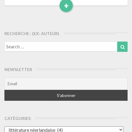
+
Read
More
RECHERCHE : (EX: AUTEUR)
Search
Sea
for:
NEWSLETTER
CATÉGORIES
Catégories