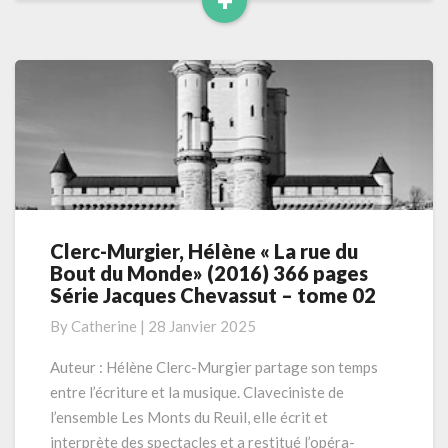
+
Read
More
Clerc-Murgier, Hélène « La rue du
Clerc-
Bout du Monde» (2016) 366 pages
Murgier,
Série Jacques Chevassut – tome 02
Hélène
«
By
Catherine
|
28 Janvier 2025
La
rue
Auteur : Hélène Clerc-Murgier partage son temps
du
entre l’écriture et la musique. Claveciniste de
Bout
l’ensemble Les Monts du Reuil, elle écrit et
du
interprète des spectacles et a restitué l’opéra-
Monde»