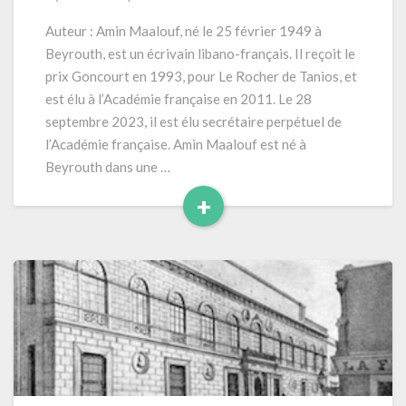
fauteuil
sur
Auteur : Amin Maalouf, né le 25 février 1949 à
la
Beyrouth, est un écrivain libano-français. Il reçoit le
Seine »
prix Goncourt en 1993, pour Le Rocher de Tanios, et
(2016)
est élu à l’Académie française en 2011. Le 28
–
septembre 2023, il est élu secrétaire perpétuel de
352
pages
l’Académie française. Amin Maalouf est né à
Beyrouth dans une …
+
Read
More