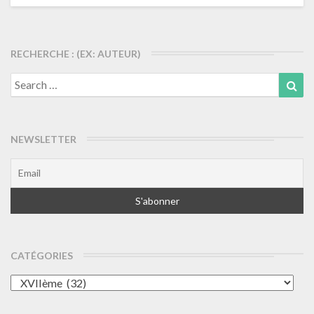
les
articles
RECHERCHE : (EX: AUTEUR)
Search
Sea
for:
NEWSLETTER
CATÉGORIES
Catégories