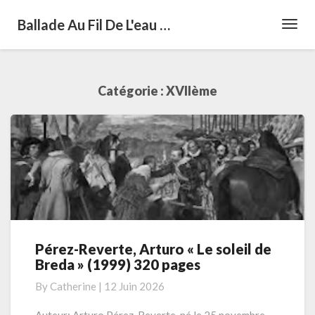
Ballade Au Fil De L'eau …
Toggl
Navig
Catégorie :
XVIIème
Pérez-Reverte, Arturo « Le soleil de
Pérez-
Breda » (1999) 320 pages
Reverte,
Arturo
By
Catherine
|
12 Juin 2026
« Le
soleil