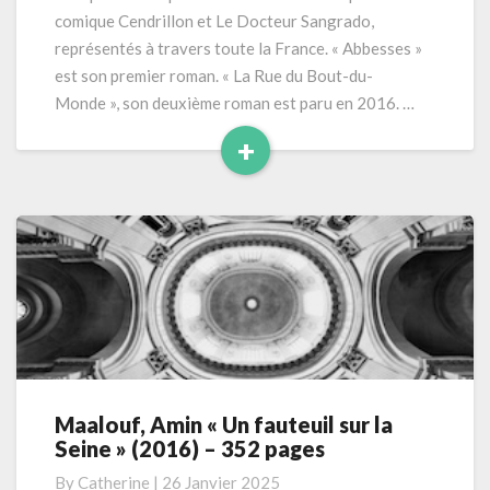
comique Cendrillon et Le Docteur Sangrado,
(2016)
366
représentés à travers toute la France. « Abbesses »
pages
est son premier roman. « La Rue du Bout-du-
Série
Monde », son deuxième roman est paru en 2016. …
Jacques
+
Chevassut
–
Read
tome
More
02
Maalouf, Amin « Un fauteuil sur la
Maalouf,
Seine » (2016) – 352 pages
Amin
« Un
By
Catherine
|
26 Janvier 2025