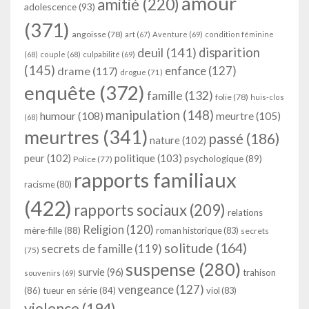
amour
amitié
(220)
adolescence
(93)
(371)
angoisse
(78)
art
(67)
Aventure
(69)
condition féminine
deuil
(141)
disparition
(68)
couple
(68)
culpabilité
(69)
(145)
enfance
(127)
drame
(117)
drogue
(71)
enquête
(372)
famille
(132)
folie
(78)
huis-clos
manipulation
(148)
humour
(108)
meurtre
(105)
(68)
meurtres
(341)
passé
(186)
nature
(102)
peur
(102)
politique
(103)
psychologique
(89)
Police
(77)
rapports familiaux
racisme
(80)
(422)
rapports sociaux
(209)
relations
Religion
(120)
mère-fille
(88)
roman historique
(83)
secrets
solitude
(164)
secrets de famille
(119)
(75)
suspense
(280)
survie
(96)
trahison
souvenirs
(69)
vengeance
(127)
(86)
tueur en série
(84)
viol
(83)
violence
(194)