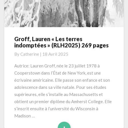
Groff, Lauren « Les terres
Groff,
indomptées » (RLH2025) 269 pages
Lauren
« Les
By
Catherine
|
18 Avril 2025
terres
indomptées »
Autrice: Lauren Groff, née le 23 juillet 1978 à
(RLH2025)
Cooperstown dans l’État de New York, est une
269
écrivaine américaine. Elle passe son enfance et son
pages
adolescence dans sa ville natale. Pour ses études
supérieures, elle s’installe au Massachusetts et
obtient un premier diplôme du Amherst College. Elle
s’inscrit ensuite à l’université du Wisconsin à
Madison …