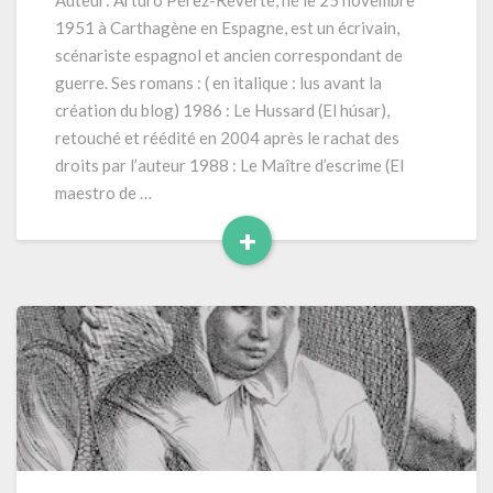
Auteur: Arturo Pérez-Reverte, né le 25 novembre
de
1951 à Carthagène en Espagne, est un écrivain,
Breda »
scénariste espagnol et ancien correspondant de
(1999)
guerre. Ses romans : ( en italique : lus avant la
320
création du blog) 1986 : Le Hussard (El húsar),
pages
retouché et réédité en 2004 après le rachat des
droits par l’auteur 1988 : Le Maître d’escrime (El
maestro de …
+
Read
More