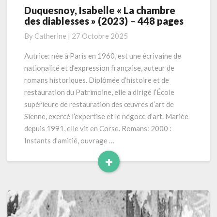
Duquesnoy, Isabelle « La chambre
Duquesnoy,
des diablesses » (2023) – 448 pages
Isabelle
« La
By
Catherine
|
27 Octobre 2025
chambre
des
Autrice: née à Paris en 1960, est une écrivaine de
diablesses »
nationalité et d’expression française, auteur de
(2023)
romans historiques. Diplômée d’histoire et de
–
restauration du Patrimoine, elle a dirigé l’École
448
supérieure de restauration des œuvres d’art de
pages
Sienne, exercé l’expertise et le négoce d’art. Mariée
depuis 1991, elle vit en Corse. Romans: 2000 :
Instants d’amitié, ouvrage …
+
Read
More