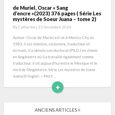
de Muriel, Oscar « Sang
de
d’encre »(2023) 376 pages ( Série Les
Muriel,
mystères de Soeur Juana – tome 2)
Oscar
« Sang
By
Catherine
|
23 Novembre 2024
d’encre »(2023)
376
Auteur: Oscar de Muriel est né à Mexico City en
pages
1983. Il est chimiste, violoniste, traducteur et
(
écrivain. Il a obtenu son doctorat (Ph.D.) en chimie
Série
en Angleterre où il a travaillé également comme
Les
traducteur. il vit aujourd’hui entre le Mexique et le
mystères
de
nord de l’Angleterre. Série Les mystères de Soeur
Soeur
Juana (trilogie) : « Mort …
Juana
+
–
Read
tome
2)
More
Navigation
ANCIENS ARTICLES
dans