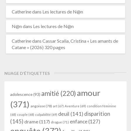
Catherine
dans
Les lectures de N@n
N@n
dans
Les lectures de N@n
Catherine
dans
Cassar Scalia, Cristina « Les amants de
Catane » (2026) 320 pages
NUAGE D’ÉTIQUETTES
amour
amitié
(220)
adolescence
(93)
(371)
angoisse
(78)
art
(67)
Aventure
(69)
condition féminine
deuil
(141)
disparition
(68)
couple
(68)
culpabilité
(69)
(145)
enfance
(127)
drame
(117)
drogue
(71)
enquête
(372)