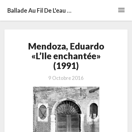
Ballade Au Fil De L'eau …
Toggl
Navig
Mendoza,
Mendoza, Eduardo
Eduardo
«L’Ile
«L’Ile enchantée»
enchantée»
(1991)
(1991)
9 Octobre 2016