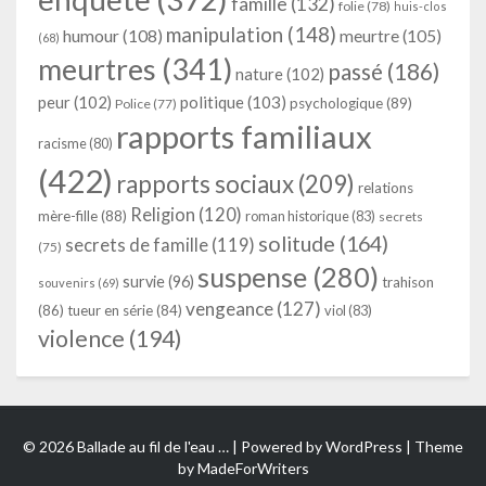
famille
(132)
folie
(78)
huis-clos
manipulation
(148)
humour
(108)
meurtre
(105)
(68)
meurtres
(341)
passé
(186)
nature
(102)
peur
(102)
politique
(103)
psychologique
(89)
Police
(77)
rapports familiaux
racisme
(80)
(422)
rapports sociaux
(209)
relations
Religion
(120)
mère-fille
(88)
roman historique
(83)
secrets
solitude
(164)
secrets de famille
(119)
(75)
suspense
(280)
survie
(96)
trahison
souvenirs
(69)
vengeance
(127)
(86)
tueur en série
(84)
viol
(83)
violence
(194)
© 2026 Ballade au fil de l'eau … | Powered by
WordPress
| Theme
by
MadeForWriters