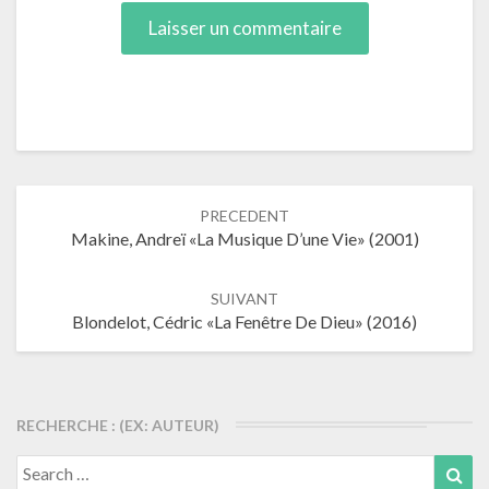
Navigation
PRECEDENT
dans
Makine, Andreï «La Musique D’une Vie» (2001)
les
articles
SUIVANT
Blondelot, Cédric «La Fenêtre De Dieu» (2016)
RECHERCHE : (EX: AUTEUR)
Search
Sea