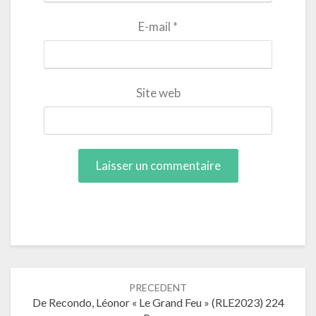
E-mail
*
Site web
Navigation
PRECEDENT
dans
De Recondo, Léonor « Le Grand Feu » (RLE2023) 224
les