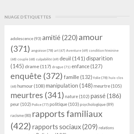
NUAGE D’ÉTIQUETTES
amour
amitié
(220)
adolescence
(93)
(371)
angoisse
(78)
art
(67)
Aventure
(69)
condition féminine
deuil
(141)
disparition
(68)
couple
(68)
culpabilité
(69)
(145)
enfance
(127)
drame
(117)
drogue
(71)
enquête
(372)
famille
(132)
folie
(78)
huis-clos
manipulation
(148)
humour
(108)
meurtre
(105)
(68)
meurtres
(341)
passé
(186)
nature
(102)
peur
(102)
politique
(103)
psychologique
(89)
Police
(77)
rapports familiaux
racisme
(80)
(422)
rapports sociaux
(209)
relations