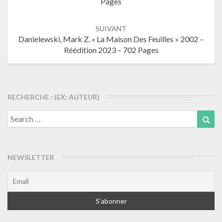
Pages
articles
SUIVANT
Danielewski, Mark Z. « La Maison Des Feuilles » 2002 –
Réédition 2023 – 702 Pages
RECHERCHE : (EX: AUTEUR)
Search
Sea
for:
NEWSLETTER