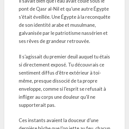
Il savait bien que l’eau avait coulé sous le
pont de Qasr al-Nil et qu’une autre Égypte
s’était éveillée. Une Égypte à la reconquête
de son identité arabe et musulmane,
galvanisée par le patriotisme nassérien et
ses rêves de grandeur retrouvée.
Il s’agissait du premier deuil auquel tu étais
si directement exposé. Tu découvrais ce
sentiment diffus d’être extérieur à toi-
même, presque dissocié de ta propre
enveloppe, comme si l’esprit se refusait à
infliger au corps une douleur qu’il ne
supporterait pas.
Ces instants avaient la douceur d’une
dernière bûche que l’on jette au feu, chacun