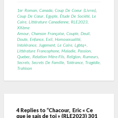
1er Roman
,
Canada
,
Coup De Coeur (livres)
,
Coup De Cœur
,
Egypte
,
Étude De Société
,
Le
Caire
,
Littérature Canadienne
,
RLE2023
,
XXème
Amour
,
Chanson Française
,
Couple
,
Deuil
,
Doute
,
Enfance
,
Exil
,
Homosexualité
,
Intolérance
,
Jugement
,
Le Caire
,
Lgbtq+
,
Littérature Francophone
,
Maladie
,
Passion
,
Quebec
,
Relation Mère-Fils
,
Religion
,
Rumeurs
,
Secrets
,
Secrets De Famille
,
Tolérance
,
Tragédie
,
Trahison
4 Replies to “Chacour, Eric « Ce
que je sais de toi » (RLE2023) 301