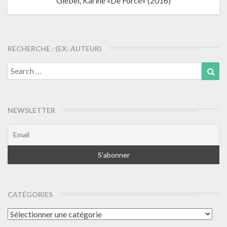
Giebel, Karine «De Force» (2016)
RECHERCHE : (EX: AUTEUR)
Search
Sea
for:
NEWSLETTER
CATÉGORIES
Catégories