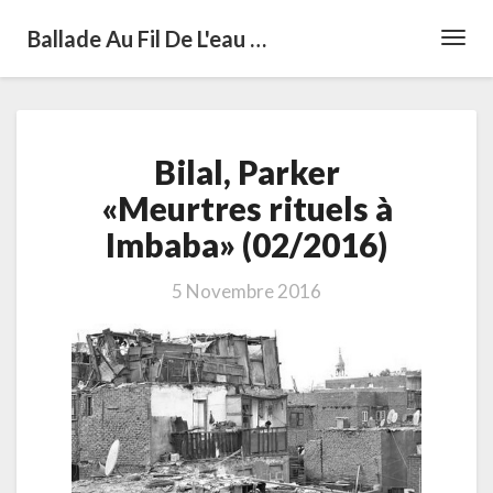
Ballade Au Fil De L'eau …
Toggl
Navig
Bilal,
Bilal, Parker
Parker
«Meurtres
«Meurtres rituels à
rituels
Imbaba» (02/2016)
à
Imbaba»
(02/2016)
5 Novembre 2016