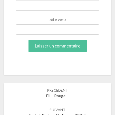
Site web
Navigation
PRECEDENT
dans
Fil… Rouge …
les
articles
SUIVANT