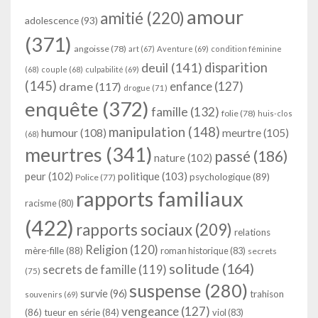
amour
amitié
(220)
adolescence
(93)
(371)
angoisse
(78)
art
(67)
Aventure
(69)
condition féminine
deuil
(141)
disparition
(68)
couple
(68)
culpabilité
(69)
(145)
enfance
(127)
drame
(117)
drogue
(71)
enquête
(372)
famille
(132)
folie
(78)
huis-clos
manipulation
(148)
humour
(108)
meurtre
(105)
(68)
meurtres
(341)
passé
(186)
nature
(102)
peur
(102)
politique
(103)
psychologique
(89)
Police
(77)
rapports familiaux
racisme
(80)
(422)
rapports sociaux
(209)
relations
Religion
(120)
mère-fille
(88)
roman historique
(83)
secrets
solitude
(164)
secrets de famille
(119)
(75)
suspense
(280)
survie
(96)
trahison
souvenirs
(69)
vengeance
(127)
(86)
tueur en série
(84)
viol
(83)