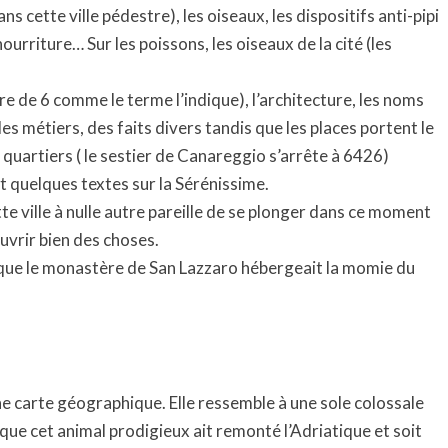
 cette ville pédestre), les oiseaux, les dispositifs anti-pipi
nourriture… Sur les poissons, les oiseaux de la cité (les
re de 6 comme le terme l’indique), l’architecture, les noms
 des métiers, des faits divers tandis que les places portent le
quartiers ( le sestier de Canareggio s’arrête à 6426)
 et quelques textes sur la Sérénissime.
e ville à nulle autre pareille de se plonger dans ce moment
ouvrir bien des choses.
is que le monastère de San Lazzaro hébergeait la momie du
ne carte géographique. Elle ressemble à une sole colossale
 que cet animal prodigieux ait remonté l’Adriatique et soit