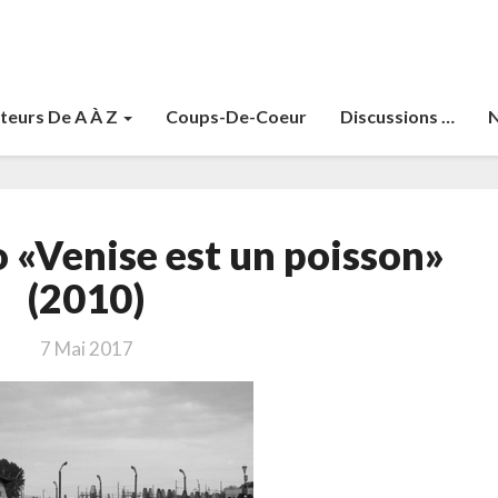
teurs De A À Z
Coups-De-Coeur
Discussions …
N
Scarpa,
o «Venise est un poisson»
Tiziano
«Venise
(2010)
est
un
7 Mai 2017
poisson»
(2010)