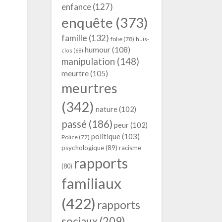
enfance
(127)
enquête
(373)
famille
(132)
folie
(78)
huis-
humour
(108)
clos
(68)
manipulation
(148)
meurtre
(105)
meurtres
(342)
nature
(102)
passé
(186)
peur
(102)
politique
(103)
Police
(77)
psychologique
(89)
racisme
rapports
(80)
familiaux
(422)
rapports
sociaux
(209)