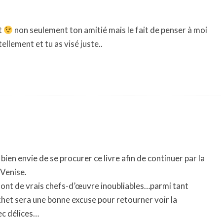
it
non seulement ton amitié mais le fait de penser à moi
tellement et tu as visé juste..
bien envie de se procurer ce livre afin de continuer par la
 Venise.
a sont de vrais chefs-d’œuvre inoubliables…parmi tant
t sera une bonne excuse pour retourner voir la
ec délices…