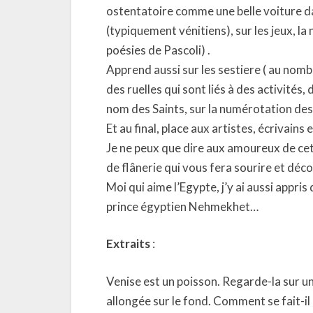
ostentatoire comme une belle voiture dans
(typiquement vénitiens), sur les jeux, la 
poésies de Pascoli) .
Apprend aussi sur les sestiere ( au nomb
des ruelles qui sont liés à des activités,
nom des Saints, sur la numérotation des 
Et au final, place aux artistes, écrivains
Je ne peux que dire aux amoureux de cett
de flânerie qui vous fera sourire et déc
Moi qui aime l’Egypte, j’y ai aussi appr
prince égyptien Nehmekhet…
Extraits
:
Venise est un poisson. Regarde-la sur u
allongée sur le fond. Comment se fait-il