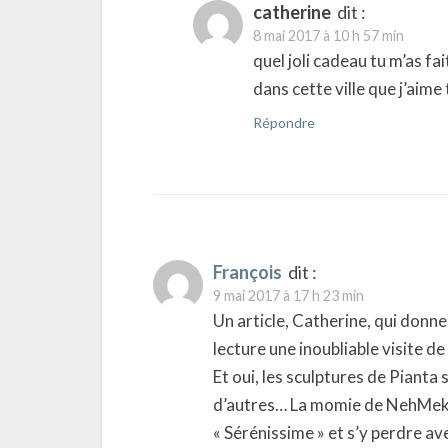
catherine
dit :
8 mai 2017 à 10 h 57 min
quel joli cadeau tu m’as fa
dans cette ville que j’aime 
Répondre
François
dit :
9 mai 2017 à 17 h 23 min
Un article, Catherine, qui donne 
lecture une inoubliable visite de
Et oui, les sculptures de Piant
d’autres… La momie de NehMekhe
« Sérénissime » et s’y perdre av