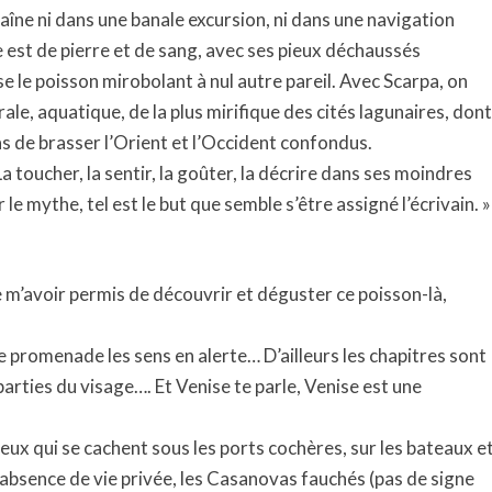
raîne ni dans une banale excursion, ni dans une navigation
e est de pierre et de sang, avec ses pieux déchaussés
se le poisson mirobolant à nul autre pareil. Avec Scarpa, on
ale, aquatique, de la plus mirifique des cités lagunaires, dont
pas de brasser l’Orient et l’Occident confondus.
La toucher, la sentir, la goûter, la décrire dans ses moindres
le mythe, tel est le but que semble s’être assigné l’écrivain. »
 m’avoir permis de découvrir et déguster ce poisson-là,
 promenade les sens en alerte… D’ailleurs les chapitres sont
parties du visage…. Et Venise te parle, Venise est une
x qui se cachent sous les ports cochères, sur les bateaux e
l’absence de vie privée, les Casanovas fauchés (pas de signe