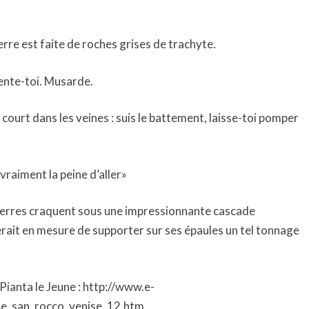
erre est faite de roches grises de trachyte.
ente-toi. Musarde.
court dans les veines : suis le battement, laisse-toi pomper
e vraiment la peine d’aller»
pierres craquent sous une impressionnante cascade
erait en mesure de supporter sur ses épaules un tel tonnage
 Pianta le Jeune : http://www.e-
de_san_rocco_venise_12.htm