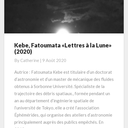
Kebe, Fatoumata «Lettres à la Lune»
Kebe,
(2020)
Fatoumata
«Lettres
By
Catherine
|
9 Août 2020
à
la
Autrice : Fatoumata Kebe est titulaire d’un doctorat
Lune»
d’astronomie et d’un master de mécanique des fluides
(2020)
obtenus à Sorbonne Université. Spécialiste de la
trajectoire des débris spatiaux., formée pendant un
an au département d’ingénierie spatiale de
l’université de Tokyo, elle a créé l’association
Éphémérides, qui organise des ateliers d’astronomie
principalement auprès des publics empêchés. En