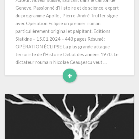
Auteur: Auteur suisse, habitant dans le canton de
(2024)
Geneve. Passionné d’Histoire et de science, expert
448
du programme Apollo, Pierre-André Truffer signe
pages
avec Opération Eclipse un premier roman
particulièrement original et palpitant. Editions
Slatkine – 15.01.2024 – 448 pages Résumé:
OPÉRATION ÉCLIPSE La plus grande attaque
terroriste de l’Histoire Début des années 1970. Le
dictateur roumain Nicolae Ceauşescu veut …
+
Read
More