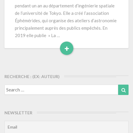
roman
pendant un an au département d’ingénierie spatiale
»
de l’université de Tokyo. Elle a créé l’association
(2019)
Éphémérides, qui organise des ateliers d’astronomie
principalement auprès des publics empêchés. En
2019 elle publie » La …
+
Read
More
RECHERCHE : (EX: AUTEUR)
Search
Sea
for:
NEWSLETTER