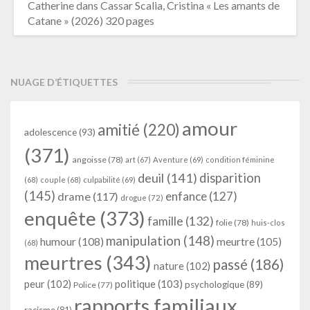
Catherine
dans
Cassar Scalia, Cristina « Les amants de
Catane » (2026) 320 pages
NUAGE D’ÉTIQUETTES
amour
amitié
(220)
adolescence
(93)
(371)
angoisse
(78)
art
(67)
Aventure
(69)
condition féminine
deuil
(141)
disparition
(68)
couple
(68)
culpabilité
(69)
(145)
enfance
(127)
drame
(117)
drogue
(72)
enquête
(373)
famille
(132)
folie
(78)
huis-clos
manipulation
(148)
humour
(108)
meurtre
(105)
(68)
meurtres
(343)
passé
(186)
nature
(102)
peur
(102)
politique
(103)
psychologique
(89)
Police
(77)
rapports familiaux