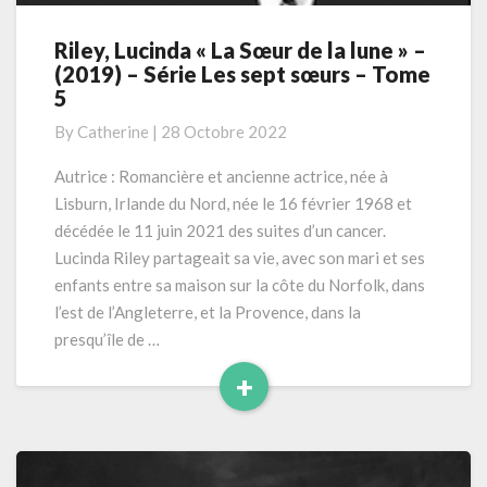
Riley, Lucinda « La Sœur de la lune » –
Riley,
(2019) – Série Les sept sœurs – Tome
Lucinda
5
«
La
By
Catherine
|
28 Octobre 2022
Sœur
de
Autrice : Romancière et ancienne actrice, née à
la
Lisburn, Irlande du Nord, née le 16 février 1968 et
lune »
décédée le 11 juin 2021 des suites d’un cancer.
–
Lucinda Riley partageait sa vie, avec son mari et ses
(2019)
enfants entre sa maison sur la côte du Norfolk, dans
–
Série
l’est de l’Angleterre, et la Provence, dans la
Les
presqu’île de …
sept
+
sœurs
Read
–
Tome
More
5