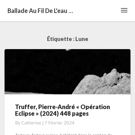
Ballade Au Fil De L'eau …
Toggl
Navig
Étiquette :
Lune
Truffer, Pierre-André « Opération
Truffer,
Eclipse » (2024) 448 pages
Pierre-
André
By
Catherine
|
7 Février 2024
« Opération
Eclipse »