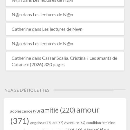
N@n
dans
Les lectures de N@n
Catherine
dans
Les lectures de N@n
N@n
dans
Les lectures de N@n
Catherine
dans
Cassar Scalia, Cristina « Les amants de
Catane » (2026) 320 pages
NUAGE D’ÉTIQUETTES
amour
amitié
(220)
adolescence
(93)
(371)
angoisse
(78)
art
(67)
Aventure
(69)
condition féminine