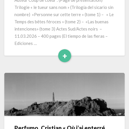
Auteur Coup de coeur : (Page de présentation)
des
Trilogie « le tueur sans nom » (Trilogía del sicario sin
bêtes
nombre) «Personne sur cette terre » (tome 1) – « Le
féroces »
Temps des bêtes féroces » (tome 2) – «Las buenas
(2026)
intenciones» (tome 3) Actes Sud/Actes noirs –
400
pages
11.03.2026 – 400 pages (El tiempo de las fieras –
Ediciones …
+
Read
More
Perfumo, Cristian « Où j’ai enterré
Perfumo,