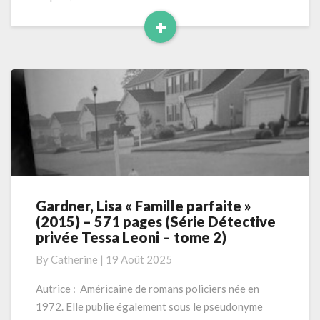
+
Read
More
Gardner, Lisa « Famille parfaite »
Gardner,
(2015) – 571 pages (Série Détective
Lisa
privée Tessa Leoni – tome 2)
« Famille
parfaite »
By
Catherine
|
19 Août 2025
(2015)
–
Autrice : Américaine de romans policiers née en
571
1972. Elle publie également sous le pseudonyme
pages