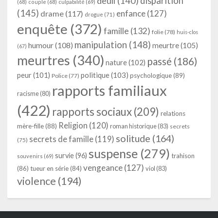
deuil
(140)
disparition
(68)
couple
(68)
culpabilité
(69)
(145)
enfance
(127)
drame
(117)
drogue
(71)
enquête
(372)
famille
(132)
folie
(78)
huis-clos
manipulation
(148)
humour
(108)
meurtre
(105)
(67)
meurtres
(340)
passé
(186)
nature
(102)
peur
(101)
politique
(103)
psychologique
(89)
Police
(77)
rapports familiaux
racisme
(80)
(422)
rapports sociaux
(209)
relations
Religion
(120)
mère-fille
(88)
roman historique
(83)
secrets
solitude
(164)
secrets de famille
(119)
(75)
suspense
(279)
survie
(96)
trahison
souvenirs
(69)
vengeance
(127)
(86)
tueur en série
(84)
viol
(83)
violence
(194)