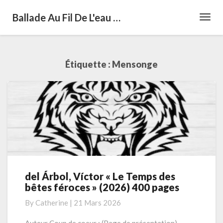
Ballade Au Fil De L'eau …
Toggl
Navig
Étiquette :
Mensonge
del Árbol, Víctor « Le Temps des
del
bêtes féroces » (2026) 400 pages
Árbol,
Víctor
By
Catherine
|
21 Mars 2026
« Le
Temps