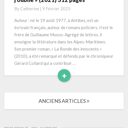
« Qu’à
By
Catherine
|
9 Février 2025
jamais
j’oublie »
Auteur : né le 19 août 1977, à Antibes, est un
(2021)
écrivain français, auteur de romans policiers. Il est le
312
frère de Guillaume Musso. Agrégé de lettres, il
pages
enseigne la littérature dans les Alpes-Maritimes.
Son premier roman, « La Ronde des innocents »
(2010), a été remarqué et défendu par le chroniqueur
Gérard Collard qui a contribué …
+
Read
More
Navigation
ANCIENS ARTICLES
dans
les
articles