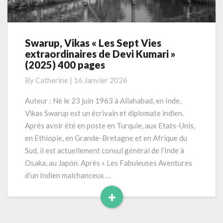
Swarup, Vikas « Les Sept Vies
Swarup,
extraordinaires de Devi Kumari »
Vikas
(2025) 400 pages
« Les
Sept
By
Catherine
|
16 Janvier 2026
Vies
extraordinaires
Auteur : Né le 23 juin 1963 à Allahabad, en Inde,
de
Vikas Swarup est un écrivain et diplomate indien.
Devi
Après avoir été en poste en Turquie, aux Etats-Unis,
Kumari »
en Ethiopie, en Grande-Bretagne et en Afrique du
(2025)
Sud, il est actuellement consul général de l’Inde à
400
pages
Osaka, au Japon. Après « Les Fabuleuses Aventures
d’un Indien malchanceux …
+
Read
More