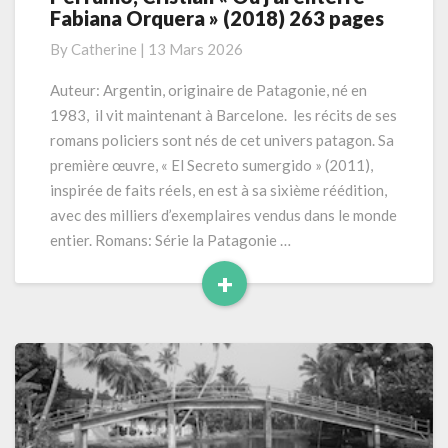
Fabiana Orquera » (2018) 263 pages
Cristian
« Où
By
Catherine
|
13 Mars 2026
j’ai
enterré
Auteur: Argentin, originaire de Patagonie, né en
Fabiana
1983, il vit maintenant à Barcelone. les récits de ses
Orquera »
romans policiers sont nés de cet univers patagon. Sa
(2018)
première œuvre, « El Secreto sumergido » (2011),
263
inspirée de faits réels, en est à sa sixième réédition,
pages
avec des milliers d’exemplaires vendus dans le monde
entier. Romans: Série la Patagonie …
+
Read
More