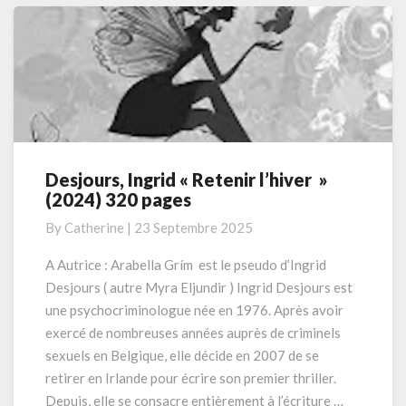
Desjours, Ingrid « Retenir l’hiver »
Desjours,
(2024) 320 pages
Ingrid
«
By
Catherine
|
23 Septembre 2025
Retenir
l’hiver »
A Autrice : Arabella Grím est le pseudo d’Ingrid
(2024)
Desjours ( autre Myra Eljundir ) Ingrid Desjours est
320
une psychocriminologue née en 1976. Après avoir
pages
exercé de nombreuses années auprès de criminels
sexuels en Belgique, elle décide en 2007 de se
retirer en Irlande pour écrire son premier thriller.
Depuis, elle se consacre entièrement à l’écriture …