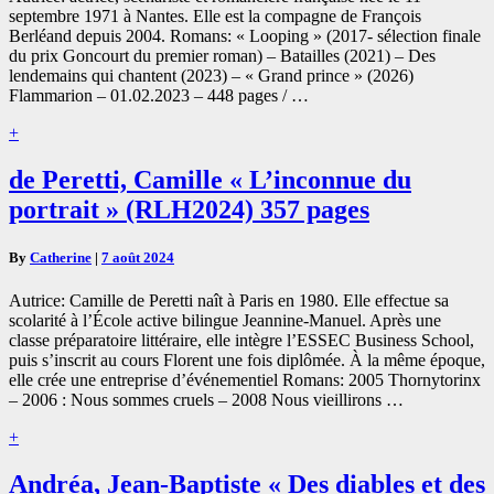
448
septembre 1971 à Nantes. Elle est la compagne de François
pages
Berléand depuis 2004. Romans: « Looping » (2017- sélection finale
du prix Goncourt du premier roman) – Batailles (2021) – Des
lendemains qui chantent (2023) – « Grand prince » (2026)
Flammarion – 01.02.2023 – 448 pages / …
Read
+
More
de
de Peretti, Camille « L’inconnue du
Peretti,
portrait » (RLH2024) 357 pages
Camille
« L’inconnue
du
By
Catherine
|
7 août 2024
portrait »
(RLH2024)
Autrice: Camille de Peretti naît à Paris en 1980. Elle effectue sa
357
scolarité à l’École active bilingue Jeannine-Manuel. Après une
pages
classe préparatoire littéraire, elle intègre l’ESSEC Business School,
puis s’inscrit au cours Florent une fois diplômée. À la même époque,
elle crée une entreprise d’événementiel Romans: 2005 Thornytorinx
– 2006 : Nous sommes cruels – 2008 Nous vieillirons …
Read
+
More
Andréa,
Andréa, Jean-Baptiste « Des diables et des