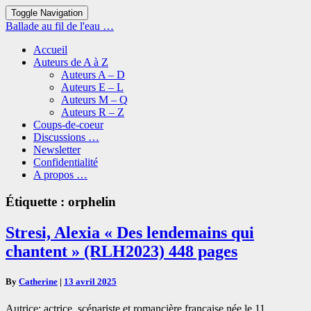
Toggle Navigation
Ballade au fil de l'eau …
Accueil
Auteurs de A à Z
Auteurs A – D
Auteurs E – L
Auteurs M – Q
Auteurs R – Z
Coups-de-coeur
Discussions …
Newsletter
Confidentialité
A propos …
Étiquette :
orphelin
Stresi,
Stresi, Alexia « Des lendemains qui
Alexia
chantent » (RLH2023) 448 pages
« Des
lendemains
qui
By
Catherine
|
13 avril 2025
chantent »
(RLH2023)
Autrice: actrice, scénariste et romancière française née le 11