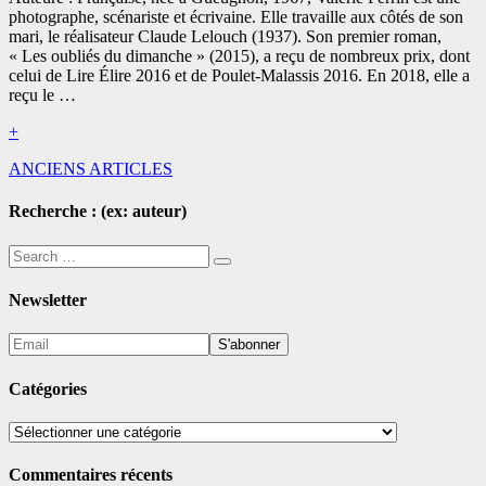
(2015)
photographe, scénariste et écrivaine. Elle travaille aux côtés de son
409
mari, le réalisateur Claude Lelouch (1937). Son premier roman,
pages
« Les oubliés du dimanche » (2015), a reçu de nombreux prix, dont
celui de Lire Élire 2016 et de Poulet-Malassis 2016. En 2018, elle a
reçu le …
Read
+
More
Navigation
ANCIENS ARTICLES
dans
Recherche : (ex: auteur)
les
Search
articles
Search
for:
Newsletter
Catégories
Catégories
Commentaires récents