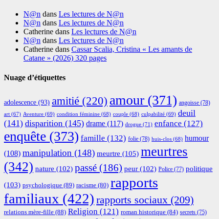
N@n
dans
Les lectures de N@n
N@n
dans
Les lectures de N@n
Catherine
dans
Les lectures de N@n
N@n
dans
Les lectures de N@n
Catherine
dans
Cassar Scalia, Cristina « Les amants de
Catane » (2026) 320 pages
Nuage d’étiquettes
amour
(371)
amitié
(220)
adolescence
(93)
angoisse
(78)
deuil
Aventure
(69)
condition féminine
(68)
couple
(68)
culpabilité
(69)
art
(67)
(141)
disparition
(145)
enfance
(127)
drame
(117)
drogue
(71)
enquête
(373)
famille
(132)
humour
folie
(78)
huis-clos
(68)
meurtres
manipulation
(148)
(108)
meurtre
(105)
(342)
passé
(186)
nature
(102)
peur
(102)
politique
Police
(77)
rapports
(103)
psychologique
(89)
racisme
(80)
familiaux
(422)
rapports sociaux
(209)
Religion
(121)
relations mère-fille
(88)
roman historique
(84)
secrets
(75)