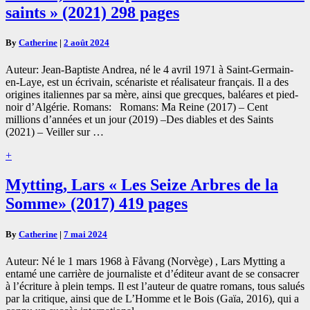
Jean-
saints » (2021) 298 pages
Baptiste
« Des
diables
By
Catherine
|
2 août 2024
et
des
Auteur: Jean-Baptiste Andrea, né le 4 avril 1971 à Saint-Germain-
saints »
en-Laye, est un écrivain, scénariste et réalisateur français. Il a des
(2021)
origines italiennes par sa mère, ainsi que grecques, baléares et pied-
298
noir d’Algérie. Romans: Romans: Ma Reine (2017) – Cent
pages
millions d’années et un jour (2019) –Des diables et des Saints
(2021) – Veiller sur …
Read
+
More
Mytting,
Mytting, Lars « Les Seize Arbres de la
Lars
Somme» (2017) 419 pages
« Les
Seize
Arbres
By
Catherine
|
7 mai 2024
de
la
Auteur: Né le 1 mars 1968 à Fåvang (Norvège) , Lars Mytting a
Somme»
entamé une carrière de journaliste et d’éditeur avant de se consacrer
(2017)
à l’écriture à plein temps. Il est l’auteur de quatre romans, tous salués
419
par la critique, ainsi que de L’Homme et le Bois (Gaïa, 2016), qui a
pages