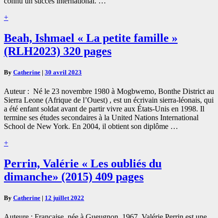
connu un succès international. …
Read
+
More
Beah,
Beah, Ishmael « La petite famille »
Ishmael
(RLH2023) 320 pages
« La
petite
famille »
By
Catherine
|
30 avril 2023
(RLH2023)
320
Auteur : Né le 23 novembre 1980 à Mogbwemo, Bonthe District au
pages
Sierra Leone (Afrique de l’Ouest) , est un écrivain sierra-léonais, qui
a été enfant soldat avant de partir vivre aux États-Unis en 1998. Il
termine ses études secondaires à la United Nations International
School de New York. En 2004, il obtient son diplôme …
Read
+
More
Perrin,
Perrin, Valérie « Les oubliés du
Valérie
dimanche» (2015) 409 pages
«
Les
oubliés
By
Catherine
|
12 juillet 2022
du
dimanche»
Auteure : Française, née à Gueugnon, 1967, Valérie Perrin est une